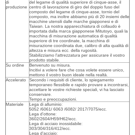
di
del legame di qualità superiore di cinque-asse, il
produzione
centro di lavorazione di giro del doppio fuso del
composto del legame di cinque-asse, tornio del
composto, ma inoltre abbiamo più di 20 insiemi delle
macchine utensili dalle marche giapponesi e di
Taiwan. La nostra apparecchiatura di collaudo è
importata dalla marca giapponese Mitutoyo, quali la
macchina di misurazione automatica di qualità
superiore di tre coordinate, la macchina di
misurazione coordinata due, calibro di alta qualità di
altezza e misura ecc. della rugosità.
Stabilizziamo l'attrezzatura per assicurare il vostro
prodotto stabile.
Su ordine
Benvenuto su misura.
Incitivi a volere fare che cosa volete essere unico,
mettono il vostro buon ideale nella realtà.
Accelerato
Secondo i requisiti di cliente, lo spiegamento
temporaneo flessibile e rapido provare a incontrarsi,
accettare le vostre richieste speciali, vi ha lasciato
conservare.
Tempo e preoccupazioni.
Materiale
Lega di alluminio:
5052 /6061/ 6063 /6082/ 2017/7075/ecc.
Lega d'ottone:
3602/2604/H59/H62/ecc.
Lega di acciaio inossidabile:
303/304/316/412/ecc.
Lega d'acciaio: