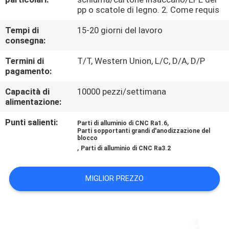
pp o scatole di legno. 2. Come requis
CONTROLLO
Tempi di
15-20 giorni del lavoro
DELLA
consegna:
QUALITÀ
Termini di
T/T, Western Union, L/C, D/A, D/P
pagamento:
CONTATTACI
Capacità di
10000 pezzi/settimana
alimentazione:
NOTIZIE
Punti salienti:
,
Parti di alluminio di CNC Ra1.6
Parti sopportanti grandi d'anodizzazione del
blocco
,
Parti di alluminio di CNC Ra3.2
CHIEDI
UN
MIGLIOR PREZZO
PREVENTIVO
MAPPA