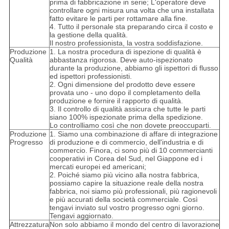
prima di fabbricazione in serie; L'operatore deve
controllare ogni misura una volta che una installata
fatto evitare le parti per rottamare alla fine.
4. Tutto il personale sta preparando circa il costo e
la gestione della qualità.
Il nostro professionista, la vostra soddisfazione.
Produzione
1. La nostra procedura di ispezione di qualità è
Qualità
abbastanza rigorosa. Deve auto-ispezionato
durante la produzione, abbiamo gli ispettori di flusso
ed ispettori professionisti.
2. Ogni dimensione del prodotto deve essere
provata uno - uno dopo il completamento della
produzione e fornire il rapporto di qualità.
3. Il controllo di qualità assicura che tutte le parti
siano 100% ispezionate prima della spedizione.
Lo controlliamo così che non dovete preoccuparti.
Produzione
1. Siamo una combinazione di affare di integrazione
Progresso
di produzione e di commercio, dell'industria e di
commercio. Finora, ci sono più di 10 commercianti
cooperativi in Corea del Sud, nel Giappone ed i
mercati europei ed americani;
2. Poiché siamo più vicino alla nostra fabbrica,
possiamo capire la situazione reale della nostra
fabbrica, noi siamo più professionali, più ragionevoli
e più accurati della società commerciale. Così
tengavi inviato sul vostro progresso ogni giorno.
Tengavi aggiornato.
Attrezzatura
Non solo abbiamo il mondo del centro di lavorazione