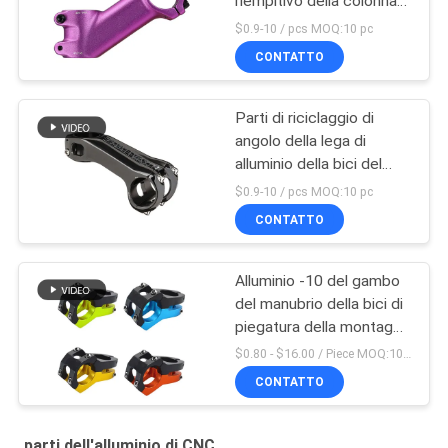
riempitivo della colonna
montante del manubrio
$0.9-10 / pcs MOQ:10 pc
da 35 gradi
CONTATTO
Parti di riciclaggio di
angolo della lega di
alluminio della bici del
manubrio della bicicletta
$0.9-10 / pcs MOQ:10 pc
regolabile del gambo
CONTATTO
Alluminio -10 del gambo
del manubrio della bici di
piegatura della montagna
di Mtb della strada di
$0.80 - $16.00 / Piece MOQ:10 pezzi
Aliminum
CONTATTO
parti dell'alluminio di CNC