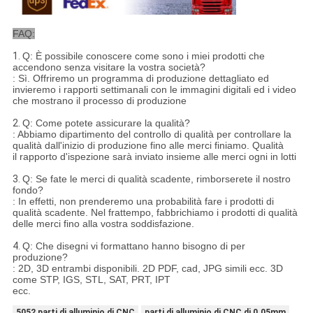
FAQ:
1.
Q: È possibile conoscere come sono i miei prodotti che
accendono senza visitare la vostra società?
: Sì. Offriremo un programma di produzione dettagliato ed
invieremo i rapporti settimanali con le immagini digitali ed i video
che mostrano il processo di produzione
2.
Q: Come potete assicurare la qualità?
: Abbiamo dipartimento del controllo di qualità per controllare la
qualità dall'inizio di produzione fino alle merci finiamo. Qualità
il rapporto d'ispezione sarà inviato insieme alle merci ogni in lotti
3.
Q: Se fate le merci di qualità scadente, rimborserete il nostro
fondo?
: In effetti, non prenderemo una probabilità fare i prodotti di
qualità scadente. Nel frattempo, fabbrichiamo i prodotti di qualità
delle merci fino alla vostra soddisfazione.
4.
Q: Che disegni vi formattano hanno bisogno di per
produzione?
: 2D, 3D entrambi disponibili. 2D PDF, cad, JPG simili ecc. 3D
come STP, IGS, STL, SAT, PRT, IPT
ecc.
5052 parti di alluminio di CNC
parti di alluminio di CNC di 0.05mm