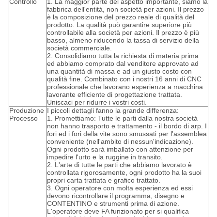
Controllo
1. La maggior parte del aspetto importante, siamo la
fabbrica dell'entità, non società per azioni. Il prezzo
è la composizione del prezzo reale di qualità del
prodotto. La qualità può garantire superiore più
controllabile alla società per azioni. Il prezzo è più
basso, almeno riducendo la tassa di servizio della
società commerciale.
2. Consolidiamo tutta la richiesta di materia prima
ed abbiamo comprato dal venditore approvato ad
una quantità di massa e ad un giusto costo con
qualità fine. Combinato con i nostri 16 anni di CNC
professionale che lavorano esperienza a macchina
lavorante efficiente di progettazione trattata.
Uniscaci per ridurre i vostri costi.
Produzione
I piccoli dettagli fanno la grande differenza:
Processo
1. Promettiamo: Tutte le parti dalla nostra società
non hanno trasporto e trattamento - il bordo di arp. I
fori ed i fori della vite sono smussati per l'assemblea
conveniente (nell'ambito di nessun'indicazione).
Ogni prodotto sarà imballato con attenzione per
impedire l'urto e la ruggine in transito.
2. L'arte di tutte le parti che abbiamo lavorato è
controllata rigorosamente, ogni prodotto ha la suoi
propri carta trattata e grafico trattato.
3. Ogni operatore con molta esperienza ed essi
devono ricontrollare il programma, disegno e
CONTENTINO e strumenti prima di azione.
L'operatore deve FA funzionato per si qualifica