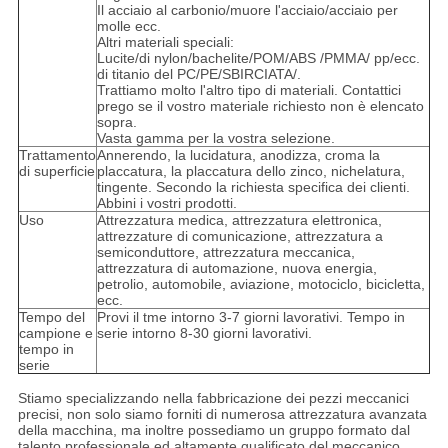
Il acciaio al carbonio/muore l'acciaio/acciaio per
molle ecc.
Altri materiali speciali:
Lucite/di nylon/bachelite/POM/ABS /PMMA/ pp/ecc.
di titanio del PC/PE/SBIRCIATA/.
Trattiamo molto l'altro tipo di materiali. Contattici
prego se il vostro materiale richiesto non è elencato
sopra.
Vasta gamma per la vostra selezione.
Trattamento
Annerendo, la lucidatura, anodizza, croma la
di superficie
placcatura, la placcatura dello zinco, nichelatura,
tingente. Secondo la richiesta specifica dei clienti.
Abbini i vostri prodotti.
Uso
Attrezzatura medica, attrezzatura elettronica,
attrezzature di comunicazione, attrezzatura a
semiconduttore, attrezzatura meccanica,
attrezzatura di automazione, nuova energia,
petrolio, automobile, aviazione, motociclo, bicicletta,
ecc.
Tempo del
Provi il tme intorno 3-7 giorni lavorativi. Tempo in
campione e
serie intorno 8-30 giorni lavorativi.
tempo in
serie
Stiamo specializzando nella fabbricazione dei pezzi meccanici
precisi, non solo siamo forniti di numerosa attrezzatura avanzata
della macchina, ma inoltre possediamo un gruppo formato dal
talento professionale ed altamente qualificato del meccanico.