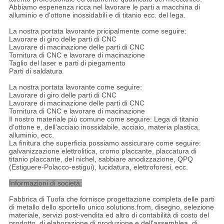
Abbiamo esperienza ricca nel lavorare le parti a macchina di
alluminio e d'ottone inossidabili e di titanio ecc. del lega.
La nostra portata lavorante pricipalmente come seguire:
Lavorare di giro delle parti di CNC
Lavorare di macinazione delle parti di CNC
Tornitura di CNC e lavorare di macinazione
Taglio del laser e parti di piegamento
Parti di saldatura
La nostra portata lavorante come seguire:
Lavorare di giro delle parti di CNC
Lavorare di macinazione delle parti di CNC
Tornitura di CNC e lavorare di macinazione
Il nostro materiale più comune come seguire: Lega di titanio
d'ottone e, dell'acciaio inossidabile, acciaio, materia plastica,
alluminio, ecc.
La finitura che superficia possiamo assicurare come seguire:
galvanizzazione elettrolitica, cromo placcante, placcatura di
titanio placcante, del nichel, sabbiare anodizzazione, QPQ
(Estiguere-Polacco-estigui), lucidatura, elettroforesi, ecc.
Informazioni di società:
Fabbrica di Tuofa che fornisce progettazione completa delle parti
di metallo dello sportello unico solutions.from, disegno, selezione
materiale, servizi post-vendita ed altro di contabilità di costo del
prodotto, di elaborazione di produzione e dell'assemblea, di