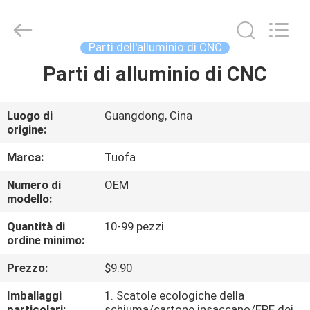
2026
Shenzhen
Tuofa
Technology
Co.,
Parti dell'alluminio di CNC
Ltd..
All
Rights
Parti di alluminio di CNC
CASA.
Reserved.
PRODOTTI
Luogo di
Guangdong, Cina
origine:
SU
Marca:
Tuofa
DI
Numero di
OEM
modello:
NOI
Quantità di
10-99 pezzi
ordine minimo:
VISITA
Prezzo:
$9.90
ALLA
FABBRICA
Imballaggi
1. Scatole ecologiche della
particolari:
schiuma/cartone insaccano/EPE dei