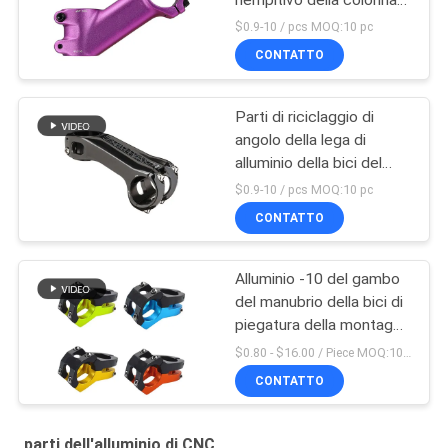
montante del manubrio
$0.9-10 / pcs MOQ:10 pc
da 35 gradi
CONTATTO
Parti di riciclaggio di
angolo della lega di
alluminio della bici del
manubrio della bicicletta
$0.9-10 / pcs MOQ:10 pc
regolabile del gambo
CONTATTO
Alluminio -10 del gambo
del manubrio della bici di
piegatura della montagna
di Mtb della strada di
$0.80 - $16.00 / Piece MOQ:10 pezzi
Aliminum
CONTATTO
parti dell'alluminio di CNC