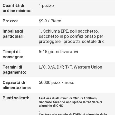
Quantità di
1 pezzo
ordine minimo:
CONTROLLO
DELLA
Prezzo:
$9.9 / Piece
QUALITÀ
Imballaggi
1. Schiuma EPE, poli sacchetto,
particolari:
sacchetto in pp confezionato per
proteggere i prodotti. scatole di c
CONTATTACI
Tempi di
5-15 giorni lavorativi
consegna:
NOTIZIE
Termini di
L/C, D/A, D/P, T/T, Western Union
pagamento:
CHIEDI
Capacità di
50000 pezzi/mese
UN
alimentazione:
PREVENTIVO
Punti salienti:
,
tastiera di alluminio di CNC di 1000mm
Sabbiare facendo allo spiedo la tastiera di
alluminio di CNC
,
MAPPA
Cottura allo spiedo dell'OEM di alluminio della