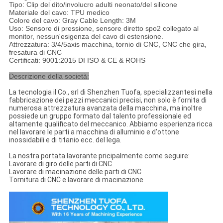
Tipo: Clip del dito/involucro adulti neonato/del silicone
Materiale del cavo: TPU medico
Colore del cavo: Gray Cable Length: 3M
Uso: Sensore di pressione, sensore diretto spo2 collegato al
monitor, nessun'esigenza del cavo di estensione.
Attrezzatura: 3/4/5axis macchina, tornio di CNC, CNC che gira,
fresatura di CNC
Certificati: 9001:2015 DI ISO & CE & ROHS
Descrizione della società:
La tecnologia il Co., srl di Shenzhen Tuofa, specializzantesi nella
fabbricazione dei pezzi meccanici precisi, non solo è fornita di
numerosa attrezzatura avanzata della macchina, ma inoltre
possiede un gruppo formato dal talento professionale ed
altamente qualificato del meccanico. Abbiamo esperienza ricca
nel lavorare le parti a macchina di alluminio e d'ottone
inossidabili e di titanio ecc. del lega.
La nostra portata lavorante pricipalmente come seguire:
Lavorare di giro delle parti di CNC
Lavorare di macinazione delle parti di CNC
Tornitura di CNC e lavorare di macinazione