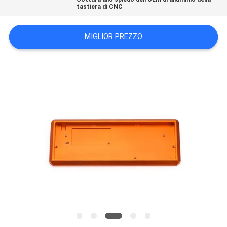
tastiera di CNC
DEL
SITO
MIGLIOR PREZZO
POLITICA
SULLA
PRIVACY