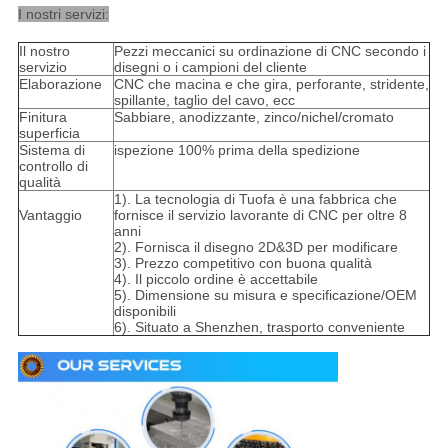
I nostri servizi:
Il nostro
Pezzi meccanici su ordinazione di CNC secondo i
servizio
disegni o i campioni del cliente
Elaborazione
CNC che macina e che gira, perforante, stridente,
spillante, taglio del cavo, ecc
Finitura
Sabbiare, anodizzante, zinco/nichel/cromato
superficia
Sistema di
ispezione 100% prima della spedizione
controllo di
qualità
1). La tecnologia di Tuofa è una fabbrica che
Vantaggio
fornisce il servizio lavorante di CNC per oltre 8
anni
2). Fornisca il disegno 2D&3D per modificare
3). Prezzo competitivo con buona qualità
4). Il piccolo ordine è accettabile
5). Dimensione su misura e specificazione/OEM
disponibili
6). Situato a Shenzhen, trasporto conveniente