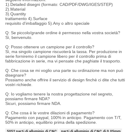
1).Detailed disegni (formato: CAD/PDF/DWG/IGES/STEP)
2).Material
3).Quantity
trattamento 4).Surface
requisito d'imballaggio 5).Any o altro speciale
Q: Se piccolo/grande ordine è permesso nella vostra società?
Sì, benvenuto.
Q: Posso ottenere un campione per il controllo?
Sì, ma singolo campione riscuoterà la tassa. Per produzione in
serie forniremo il campione libero per il controllo prima di
fabbricazione in serie, ma vi pensate che paghiate il trasporto.
Q: Che cosa se mi voglio una parte su ordinazione ma non può
disegnare?
Possiamo anche offrire il servizio di design finchè ci dite che tutti
vostri richiede.
Q: Io vogliamo tenere la nostra progettazione nel segreto,
possiamo firmare NDA?
Sicuri, possiamo firmare NDA.
Q: Che cosa è le vostre dilazioni di pagamento?
Pagamento con paypal, 100% in anticipo. Pagamento con T/T,
50% in anticipo, equilibrio prima della spedizione.
5052 parti di alluminio di CNC
parti di alluminio di CNC di 0.05mm