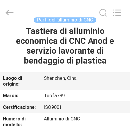
2026
Shenzhen
Tuofa
Technology
Co.,
Parti dell'alluminio di CNC
Ltd..
All
Rights
Tastiera di alluminio
CASA.
Reserved.
economica di CNC Anod e
PRODOTTI
servizio lavorante di
bendaggio di plastica
SU
DI
Luogo di
Shenzhen, Cina
origine:
NOI
Marca:
Tuofa789
VISITA
Certificazione:
ISO9001
ALLA
Numero di
Alluminio di CNC
FABBRICA
modello: