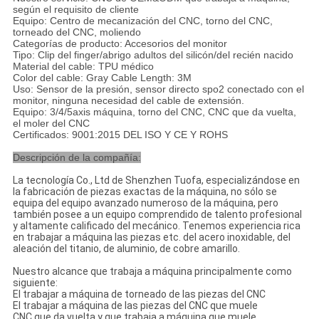
según el requisito de cliente
Equipo: Centro de mecanización del CNC, torno del CNC,
torneado del CNC, moliendo
Categorías de producto: Accesorios del monitor
Tipo: Clip del finger/abrigo adultos del silicón/del recién nacido
Material del cable: TPU médico
Color del cable: Gray Cable Length: 3M
Uso: Sensor de la presión, sensor directo spo2 conectado con el
monitor, ninguna necesidad del cable de extensión.
Equipo: 3/4/5axis máquina, torno del CNC, CNC que da vuelta,
el moler del CNC
Certificados: 9001:2015 DEL ISO Y CE Y ROHS
Descripción de la compañía:
La tecnología Co., Ltd de Shenzhen Tuofa, especializándose en
la fabricación de piezas exactas de la máquina, no sólo se
equipa del equipo avanzado numeroso de la máquina, pero
también posee a un equipo comprendido de talento profesional
y altamente calificado del mecánico. Tenemos experiencia rica
en trabajar a máquina las piezas etc. del acero inoxidable, del
aleación del titanio, de aluminio, de cobre amarillo.
Nuestro alcance que trabaja a máquina principalmente como
siguiente:
El trabajar a máquina de torneado de las piezas del CNC
El trabajar a máquina de las piezas del CNC que muele
CNC que da vuelta y que trabaja a máquina que muele