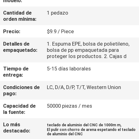
modelo:
FÁBRICA
Cantidad de
1 pedazo
orden mínima:
CONTROL
Precio:
$9.9 / Piece
DE
Detalles de
1. Espuma EPE, bolsa de polietileno,
CALIDAD
empaquetado:
bolsa de pp empaquetada para
proteger los productos. 2. Cajas d
CONTACTA
Tiempo de
5-15 días laborales
entrega:
CON
NOSOTROS
Condiciones de
LC, D/A, D/P, T/T, Western Union
pago:
NOTICIAS
Capacidad de
50000 piezas / mes
la fuente:
Lo más
,
SOLICITAR
teclado de aluminio del CNC de 1000m m
destacado:
El pulir con chorro de arena espetando el teclado
de aluminio del CNC
UNA