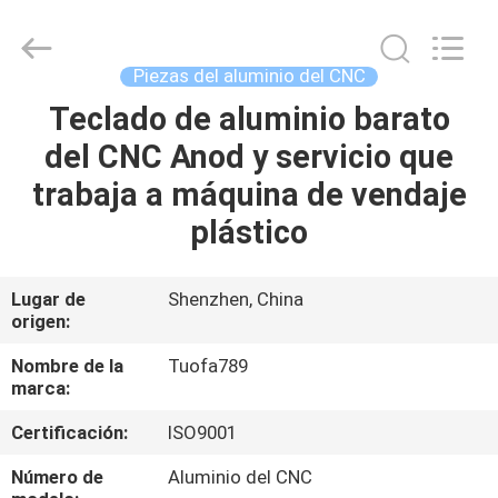
-
2026
Shenzhen
Tuofa
Technology
Piezas del aluminio del CNC
Co.,
Ltd..
All
Teclado de aluminio barato
EN
Rights
Reserved.
del CNC Anod y servicio que
CASA.
trabaja a máquina de vendaje
PRODUCTOS
plástico
SOBRE
Lugar de
Shenzhen, China
origen:
NOSOTROS
Nombre de la
Tuofa789
marca:
RECORRIDO
Certificación:
ISO9001
POR
LA
Número de
Aluminio del CNC