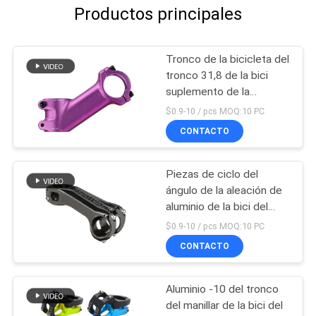
Productos principales
Tronco de la bicicleta del
tronco 31,8 de la bici
suplemento de la
canalización vertical del
$0.9-10 / pcs MOQ:10 PC
manillar de 35 grados
CONTACTO
Piezas de ciclo del
ángulo de la aleación de
aluminio de la bici del
manillar de la bicicleta
$0.9-10 / pcs MOQ:10 PC
ajustable del tronco
CONTACTO
Aluminio -10 del tronco
del manillar de la bici del