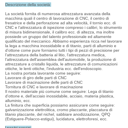
Descrizione della società:
La società fornita di numerosa attrezzatura avanzata della
macchina quali il centro di lavorazione di CNC, il centro di
fresatrice e della perforazione ad alta velocità, il tornio ecc. di
CNC e l'attrezzatura di ispezione compreso i calibri, lo strumento
di misura bidimensionale, il calibro ecc. di altezza, ma inoltre
possiede un gruppo del talento professionale ed altamente
qualificato del meccanico. Abbiamo esperienza ricca nel lavorare
la lega a macchina inossidabile e di titanio, parti di alluminio e
d'ottone come pure forniamo tutti i tipi di pezzi di precisione per
l'attrezzatura della batteria al litio, l'attrezzatura medica,
l'attrezzatura dell'assemblea dell'automobile, la produzione di
attrezzature a cristallo liquida, le attrezzature di comunicazioni
ottiche, le lenti ottiche, l'industria ecc. dell'endoscopio.
La nostra portata lavorante come seguire:
Lavorare di giro delle parti di CNC
Lavorare di macinazione delle parti di CNC
Tornitura di CNC e lavorare di macinazione
Il nostro materiale più comune come seguire: Lega di titanio
d'ottone e, dell'acciaio inossidabile, acciaio, materia plastica,
alluminio, ecc.
La finitura che superficia possiamo assicurare come seguire:
galvanizzazione elettrolitica, cromo placcante, placcatura di
titanio placcante, del nichel, sabbiare anodizzazione, QPQ
(Estiguere-Polacco-estigui), lucidatura, elettroforesi, ecc.