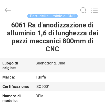
2026
Shenzhen
Tuofa
Technology
Co.,
Parti dell'alluminio di CNC
Ltd..
All
Rights
6061 Ra d'anodizzazione di
CASA.
Reserved.
alluminio 1,6 di lunghezza dei
PRODOTTI
pezzi meccanici 800mm di
CNC
SU
DI
Luogo di
Guangdong, Cina
origine:
NOI
Marca:
Tuofa
VISITA
Certificazione:
ISO9001
ALLA
Numero di
OEM
FABBRICA
modello: