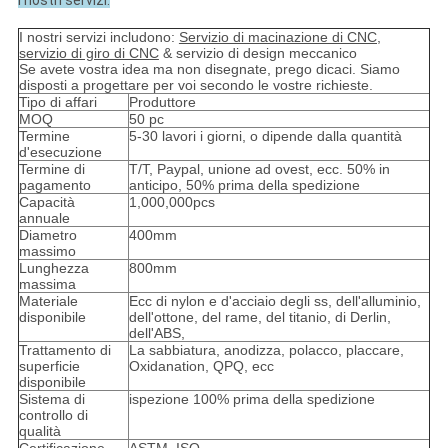
I nostri servizi:
I nostri servizi includono:
Servizio di macinazione di CNC,
servizio di giro di CNC
& servizio di design meccanico
Se avete vostra idea ma non disegnate, prego dicaci. Siamo
disposti a progettare per voi secondo le vostre richieste.
Tipo di affari
Produttore
MOQ
50 pc
Termine
5-30 lavori i giorni, o dipende dalla quantità
d'esecuzione
Termine di
T/T, Paypal, unione ad ovest, ecc. 50% in
pagamento
anticipo, 50% prima della spedizione
Capacità
1,000,000pcs
annuale
Diametro
400mm
massimo
Lunghezza
800mm
massima
Materiale
Ecc di nylon e d'acciaio degli ss, dell'alluminio,
disponibile
dell'ottone, del rame, del titanio, di Derlin,
dell'ABS,
Trattamento di
La sabbiatura, anodizza, polacco, placcare,
superficie
Oxidanation, QPQ, ecc
disponibile
Sistema di
ispezione 100% prima della spedizione
controllo di
qualità