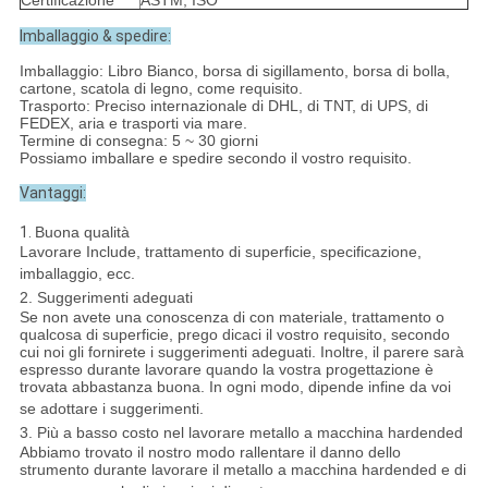
Certificazione
ASTM, ISO
Imballaggio & spedire:
Imballaggio: Libro Bianco, borsa di sigillamento, borsa di bolla,
cartone, scatola di legno, come requisito.
Trasporto: Preciso internazionale di DHL, di TNT, di UPS, di
FEDEX, aria e trasporti via mare.
Termine di consegna: 5 ~ 30 giorni
Possiamo imballare e spedire secondo il vostro requisito.
Vantaggi:
1.
Buona qualità
Lavorare Include, trattamento di superficie, specificazione,
imballaggio, ecc.
2. Suggerimenti adeguati
Se non avete una conoscenza di con materiale, trattamento o
qualcosa di superficie, prego dicaci il vostro requisito, secondo
cui noi gli fornirete i suggerimenti adeguati. Inoltre, il parere sarà
espresso durante lavorare quando la vostra progettazione è
trovata abbastanza buona. In ogni modo, dipende infine da voi
se adottare i suggerimenti.
3. Più a basso costo nel lavorare metallo a macchina hardended
Abbiamo trovato il nostro modo rallentare il danno dello
strumento durante lavorare il metallo a macchina hardended e di