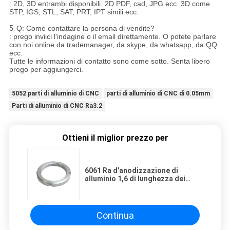
: 2D, 3D entrambi disponibili. 2D PDF, cad, JPG ecc. 3D come
STP, IGS, STL, SAT, PRT, IPT simili ecc.
5.
Q: Come contattare la persona di vendite?
: prego inviici l'indagine o il email direttamente. O potete parlare
con noi online da trademanager, da skype, da whatsapp, da QQ
ecc.
Tutte le informazioni di contatto sono come sotto. Senta libero
prego per aggiungerci.
5052 parti di alluminio di CNC
parti di alluminio di CNC di 0.05mm
Parti di alluminio di CNC Ra3.2
Ottieni il miglior prezzo per
6061 Ra d'anodizzazione di
alluminio 1,6 di lunghezza dei
pezzi meccanici 800mm di CNC
Continua