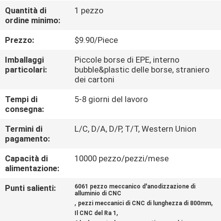
Quantità di
1 pezzo
ordine minimo:
CONTROLLO
DELLA
Prezzo:
$9.90/Piece
QUALITÀ
Imballaggi
Piccole borse di EPE, interno
particolari:
bubble&plastic delle borse, straniero
dei cartoni
CONTATTACI
Tempi di
5-8 giorni del lavoro
consegna:
NOTIZIE
Termini di
L/C, D/A, D/P, T/T, Western Union
pagamento:
CHIEDI
Capacità di
10000 pezzo/pezzi/mese
UN
alimentazione:
PREVENTIVO
Punti salienti:
6061 pezzo meccanico d'anodizzazione di
alluminio di CNC
,
,
pezzi meccanici di CNC di lunghezza di 800mm
,
MAPPA
Il CNC del Ra 1