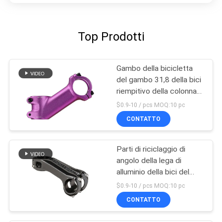
Top Prodotti
Gambo della bicicletta
del gambo 31,8 della bici
riempitivo della colonna
montante del manubrio
$0.9-10 / pcs MOQ:10 pc
da 35 gradi
CONTATTO
Parti di riciclaggio di
angolo della lega di
alluminio della bici del
manubrio della bicicletta
$0.9-10 / pcs MOQ:10 pc
regolabile del gambo
CONTATTO