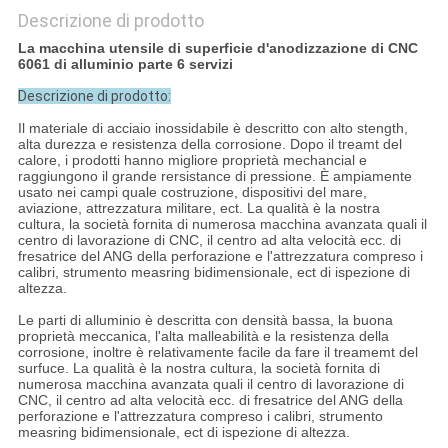
Descrizione di prodotto
La macchina utensile di superficie d'anodizzazione di CNC
6061 di alluminio parte 6 servizi
Descrizione di prodotto:
Il materiale di acciaio inossidabile è descritto con alto stength,
alta durezza e resistenza della corrosione. Dopo il treamt del
calore, i prodotti hanno migliore proprietà mechancial e
raggiungono il grande rersistance di pressione. È ampiamente
usato nei campi quale costruzione, dispositivi del mare,
aviazione, attrezzatura militare, ect. La qualità è la nostra
cultura, la società fornita di numerosa macchina avanzata quali il
centro di lavorazione di CNC, il centro ad alta velocità ecc. di
fresatrice del ANG della perforazione e l'attrezzatura compreso i
calibri, strumento measring bidimensionale, ect di ispezione di
altezza.
Le parti di alluminio è descritta con densità bassa, la buona
proprietà meccanica, l'alta malleabilità e la resistenza della
corrosione, inoltre è relativamente facile da fare il treamemt del
surfuce. La qualità è la nostra cultura, la società fornita di
numerosa macchina avanzata quali il centro di lavorazione di
CNC, il centro ad alta velocità ecc. di fresatrice del ANG della
perforazione e l'attrezzatura compreso i calibri, strumento
measring bidimensionale, ect di ispezione di altezza.