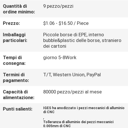
Quantità di
9 pezzo/pezzi
ordine minimo:
CONTROLLO
DELLA
Prezzo:
$1.06 - $16.50 / Piece
QUALITÀ
Imballaggi
Piccole borse di EPE, interno
particolari:
bubble&plastic delle borse, straniero
dei cartoni
CONTATTACI
Tempi di
giorno 5-8Work
consegna:
NOTIZIE
Termini di
T/T, Western Union, PayPal
pagamento:
CHIEDI
Capacità di
80000 pezzo/pezzi al mese
UN
alimentazione:
PREVENTIVO
Punti salienti:
IGES ha anodizzato i pezzi meccanici di alluminio
di CNC
,
Tolleranza di alluminio dei pezzi meccanici
MAPPA
0.005mm di CNC