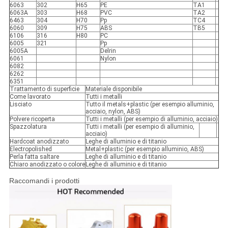
6063
302
H65
PE
TA1
6063A
303
H68
PVC
TA2
6463
304
H70
Pp
TC4
6060
309
H75
ABS
TB5
6106
316
H80
PC
6005
321
Pp
6005A
Delrin
6061
Nylon
6082
6262
6351
Trattamento di superficie
Materiale disponibile
Come lavorato
Tutti i metalli
Lisciato
Tutto il metals+plastic (per esempio alluminio,
acciaio, nylon, ABS)
Polvere ricoperta
Tutti i metalli (per esempio di alluminio, acciaio)
Spazzolatura
Tutti i metalli (per esempio di alluminio,
acciaio)
Hardcoat anodizzato
Leghe di alluminio e di titanio
Electropolished
Metal+plastic (per esempio alluminio, ABS)
Perla fatta saltare
Leghe di alluminio e di titanio
Chiaro anodizzato o colore
Leghe di alluminio e di titanio
Raccomandi i prodotti