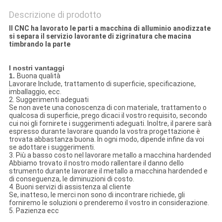
Descrizione di prodotto
Il CNC ha lavorato le parti a macchina di alluminio anodizzate
si separa il servizio lavorante di zigrinatura che macina
timbrando la parte
I nostri vantaggi
1.
Buona qualità
Lavorare Include, trattamento di superficie, specificazione,
imballaggio, ecc.
2. Suggerimenti adeguati
Se non avete una conoscenza di con materiale, trattamento o
qualcosa di superficie, prego dicaci il vostro requisito, secondo
cui noi gli fornirete i suggerimenti adeguati. Inoltre, il parere sarà
espresso durante lavorare quando la vostra progettazione è
trovata abbastanza buona. In ogni modo, dipende infine da voi
se adottare i suggerimenti.
3. Più a basso costo nel lavorare metallo a macchina hardended
Abbiamo trovato il nostro modo rallentare il danno dello
strumento durante lavorare il metallo a macchina hardended e
di conseguenza, le diminuzioni di costo.
4. Buoni servizi di assistenza al cliente
Se, inatteso, le merci non sono di incontrare richiede, gli
forniremo le soluzioni o prenderemo il vostro in considerazione.
5. Pazienza ecc