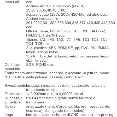
materiali
ecc.
Acciaio: acciaio al carbonio (No.10,
15,20,25,35,40,45… 80).
acciaio legato (15Cr, 20Cr, 42CrMo) ed altro ecc.
Acciaio inossidabile:
201,2202,301,302,303,304,316,317,420,430,440,630
ecc.
Ottone, rame, bronzo: H62, H65. H90, HA177-2,
HPb59-1, HSn70-1 ecc.
Titanio: TA1, TA2, TA3, TA4, TA5, TC1, TC2, TC3,
TC4, TC5 ecc.
2. di plastica: ABS, POM, PE, pp, PVC, PC, PMMA,
teflon, ecc. di nylon.
3. altri: fibra del carbonio, vetro, vetroresina, legno,
ebanite ecc.
Certificato
SGS, ROHS ecc.
materiale
Trattamento
anodizzando, annerire, placcante, la pittura, mano
di superficie
della polvere, passiva, carbura ecc.
Rivestimento
lucidato, specchio lucidato, spazzolato, sabbiato,
trattamento termico ecc.
Tolleranza
+/-0.002mm o +/- a 0,00008 pollici
Rugosità di
Ra0.4 (macinato o girato senza lucidare o
superficie
frantumare)
Colore
anodizzato (nero, d'argento, blu, oro, rosso, verde,
ecc. rosa), dipingendo (tutti i colori)
Logo
incisione laser, incisione di CNC, ecc. screen-printing.