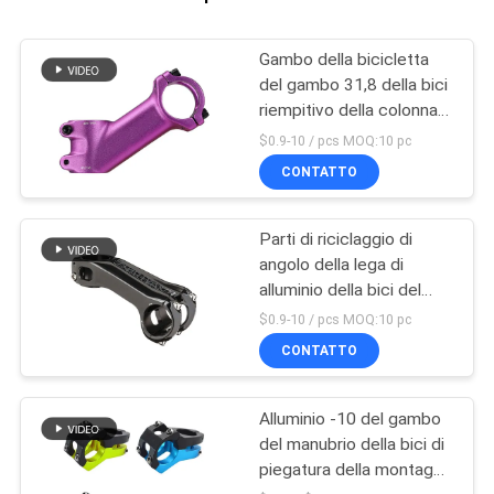
Gambo della bicicletta
del gambo 31,8 della bici
riempitivo della colonna
montante del manubrio
$0.9-10 / pcs MOQ:10 pc
da 35 gradi
CONTATTO
Parti di riciclaggio di
angolo della lega di
alluminio della bici del
manubrio della bicicletta
$0.9-10 / pcs MOQ:10 pc
regolabile del gambo
CONTATTO
Alluminio -10 del gambo
del manubrio della bici di
piegatura della montagna