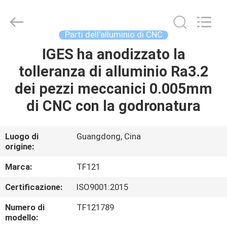
2026
Shenzhen
Tuofa
Technology
Co.,
Parti dell'alluminio di CNC
Ltd..
All
Rights
IGES ha anodizzato la
CASA.
Reserved.
tolleranza di alluminio Ra3.2
PRODOTTI
dei pezzi meccanici 0.005mm
di CNC con la godronatura
SU
DI
Luogo di
Guangdong, Cina
origine:
NOI
Marca:
TF121
VISITA
Certificazione:
ISO9001:2015
ALLA
Numero di
TF121789
FABBRICA
modello: