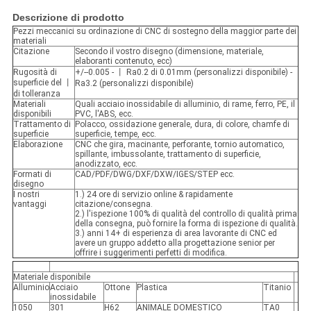
Descrizione di prodotto
Pezzi meccanici su ordinazione di CNC di sostegno della maggior parte dei
materiali
Citazione
Secondo il vostro disegno (dimensione, materiale,
elaboranti contenuto, ecc)
Rugosità di
+/--0.005 - 丨 Ra0.2 di 0.01mm (personalizzi disponibile) -
superficie del 丨
Ra3.2 (personalizzi disponibile)
di tolleranza
Materiali
Quali acciaio inossidabile di alluminio, di rame, ferro, PE, il
disponibili
PVC, l'ABS, ecc.
Trattamento di
Polacco, ossidazione generale, dura, di colore, chamfe di
superficie
superficie, tempe, ecc.
Elaborazione
CNC che gira, macinante, perforante, tornio automatico,
spillante, imbussolante, trattamento di superficie,
anodizzato, ecc.
Formati di
CAD/PDF/DWG/DXF/DXW/IGES/STEP ecc.
disegno
I nostri
1.) 24 ore di servizio online & rapidamente
vantaggi
citazione/consegna.
2.) l'ispezione 100% di qualità del controllo di qualità prima
della consegna, può fornire la forma di ispezione di qualità.
3.) anni 14+ di esperienza di area lavorante di CNC ed
avere un gruppo addetto alla progettazione senior per
offrire i suggerimenti perfetti di modifica.
Materiale disponibile
Alluminio
Acciaio
Ottone
Plastica
Titanio
inossidabile
1050
301
H62
ANIMALE DOMESTICO
TA0