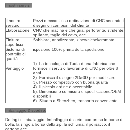
I nostri servizi:
Il nostro
Pezzi meccanici su ordinazione di CNC secondo i
servizio
disegni o i campioni del cliente
Elaborazione
CNC che macina e che gira, perforante, stridente,
spillante, taglio del cavo, ecc
Finitura
Sabbiare, anodizzante, zinco/nichel/cromato
superficia
Sistema di
ispezione 100% prima della spedizione
controllo di
qualità
1). La tecnologia di Tuofa è una fabbrica che
Vantaggio
fornisce il servizio lavorante di CNC per oltre 8
anni
2). Fornisca il disegno 2D&3D per modificare
3). Prezzo competitivo con buona qualità
4). Il piccolo ordine è accettabile
5). Dimensione su misura e specificazione/OEM
disponibili
6). Situato a Shenzhen, trasporto conveniente
Imballaggio & spedire:
Dettagli d'imballaggio: Imballaggio di serie, compreso le borse di
bolla, la singola borsa dello zip, la schiuma, il polisacco, il
cartone ecc.