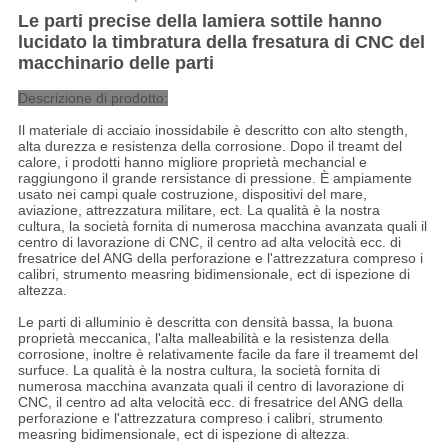
Le parti precise della lamiera sottile hanno
lucidato la timbratura della fresatura di CNC del
macchinario delle parti
Descrizione di prodotto:
Il materiale di acciaio inossidabile è descritto con alto stength,
alta durezza e resistenza della corrosione. Dopo il treamt del
calore, i prodotti hanno migliore proprietà mechancial e
raggiungono il grande rersistance di pressione. È ampiamente
usato nei campi quale costruzione, dispositivi del mare,
aviazione, attrezzatura militare, ect. La qualità è la nostra
cultura, la società fornita di numerosa macchina avanzata quali il
centro di lavorazione di CNC, il centro ad alta velocità ecc. di
fresatrice del ANG della perforazione e l'attrezzatura compreso i
calibri, strumento measring bidimensionale, ect di ispezione di
altezza.
Le parti di alluminio è descritta con densità bassa, la buona
proprietà meccanica, l'alta malleabilità e la resistenza della
corrosione, inoltre è relativamente facile da fare il treamemt del
surfuce. La qualità è la nostra cultura, la società fornita di
numerosa macchina avanzata quali il centro di lavorazione di
CNC, il centro ad alta velocità ecc. di fresatrice del ANG della
perforazione e l'attrezzatura compreso i calibri, strumento
measring bidimensionale, ect di ispezione di altezza.