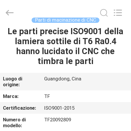
2026
Shenzhen
Tuofa
Technology
Co.,
Parti di macinazione di CNC
Ltd..
All
Rights
Le parti precise ISO9001 della
CASA.
Reserved.
lamiera sottile di T6 Ra0.4
PRODOTTI
hanno lucidato il CNC che
timbra le parti
SU
DI
Luogo di
Guangdong, Cina
origine:
NOI
Marca:
TF
VISITA
Certificazione:
ISO9001-2015
ALLA
Numero di
TF20092809
FABBRICA
modello: