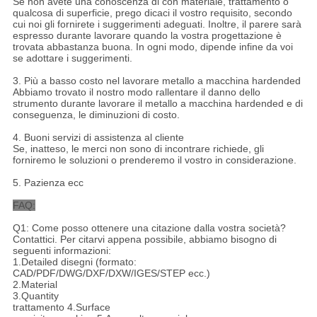
Se non avete una conoscenza di con materiale, trattamento o
qualcosa di superficie, prego dicaci il vostro requisito, secondo
cui noi gli fornirete i suggerimenti adeguati. Inoltre, il parere sarà
espresso durante lavorare quando la vostra progettazione è
trovata abbastanza buona. In ogni modo, dipende infine da voi
se adottare i suggerimenti.
3.
Più a basso costo nel lavorare metallo a macchina hardended
Abbiamo trovato il nostro modo rallentare il danno dello
strumento durante lavorare il metallo a macchina hardended e di
conseguenza, le diminuzioni di costo.
4.
Buoni servizi di assistenza al cliente
Se, inatteso, le merci non sono di incontrare richiede, gli
forniremo le soluzioni o prenderemo il vostro in considerazione.
5.
Pazienza ecc
FAQ:
Q1: Come posso ottenere una citazione dalla vostra società?
Contattici. Per citarvi appena possibile, abbiamo bisogno di
seguenti informazioni:
1.Detailed disegni (formato:
CAD/PDF/DWG/DXF/DXW/IGES/STEP ecc.)
2.Material
3.Quantity
trattamento 4.Surface