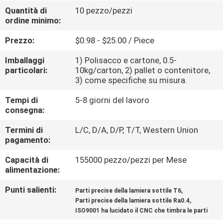
Quantità di
10 pezzo/pezzi
ordine minimo:
CONTROLLO
DELLA
Prezzo:
$0.98 - $25.00 / Piece
QUALITÀ
Imballaggi
1) Polisacco e cartone, 0.5-
particolari:
10kg/carton, 2) pallet o contenitore,
3) come specifiche su misura.
CONTATTACI
Tempi di
5-8 giorni del lavoro
consegna:
NOTIZIE
Termini di
L/C, D/A, D/P, T/T, Western Union
pagamento:
CHIEDI
Capacità di
155000 pezzo/pezzi per Mese
UN
alimentazione:
PREVENTIVO
Punti salienti:
,
Parti precise della lamiera sottile T6
,
Parti precise della lamiera sottile Ra0.4
ISO9001 ha lucidato il CNC che timbra le parti
MAPPA