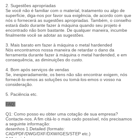
2.
Sugestões apropriadas
Se você não é familiar com o material, tratamento ou algo de
superfície, diga-nos por favor sua exigência, de acordo com que
nós o fornecerá as sugestões apropriadas. Também, o conselho
estará dado durante fazer à máquina quando seu projeto é
encontrado não bom bastante. De qualquer maneira, incumbe
finalmente você se adotar as sugestões.
3.
Mais barato em fazer à máquina o metal hardended
Nós encontramos nossa maneira de retardar o dano da
ferramenta durante fazer à máquina o metal hardended, e em
consequência, as diminuições do custo.
4.
Bom após serviços de vendas
Se, inesperadamente, os bens não são encontrar exigem, nós
fornecê-lo-emos as soluções ou tomá-los-emos o vosso na
consideração.
5.
Paciência etc.
FAQ:
Q1: Como posso eu obter uma cotação de sua empresa?
Contacte-nos. A fim citá-lo o mais cedo possível, nós precisamos
a seguinte informação:
desenhos 1.Detailed (formato:
CAD/PDF/DWG/DXF/DXW/IGES/STEP etc.)