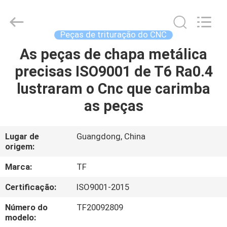
2026
Shenzhen
Tuofa
Technology
Co.,
Peças de trituração do CNC
Ltd..
All
As peças de chapa metálica
PARA
Rights
Reserved.
precisas ISO9001 de T6 Ra0.4
CASA
lustraram o Cnc que carimba
PRODUTOS
as peças
SOBRE
Lugar de
Guangdong, China
origem:
NÓS
Marca:
TF
VISITA
Certificação:
ISO9001-2015
À
Número do
TF20092809
FÁBRICA
modelo: