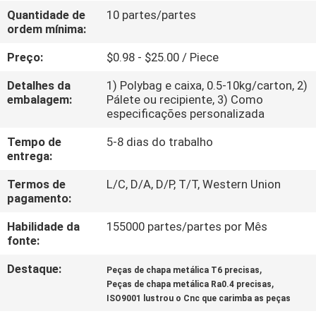
Quantidade de
10 partes/partes
ordem mínima:
CONTROLE
DE
Preço:
$0.98 - $25.00 / Piece
QUALIDADE
Detalhes da
1) Polybag e caixa, 0.5-10kg/carton, 2)
embalagem:
Pálete ou recipiente, 3) Como
especificações personalizada
CONTACTE-
Tempo de
5-8 dias do trabalho
NOS
entrega:
Termos de
L/C, D/A, D/P, T/T, Western Union
NOTÍCIAS
pagamento:
Habilidade da
155000 partes/partes por Mês
SOLICITE
fonte:
UM
Destaque:
,
Peças de chapa metálica T6 precisas
,
ORÇAMENTO
Peças de chapa metálica Ra0.4 precisas
ISO9001 lustrou o Cnc que carimba as peças