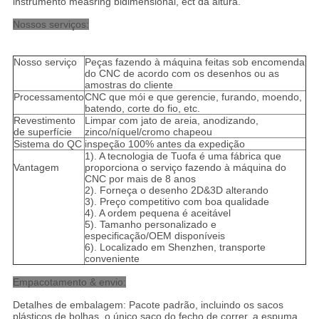
instrumento measring bidimensional, ect da altura.
Nossos serviços:
Nosso serviço
Peças fazendo à máquina feitas sob encomenda
do CNC de acordo com os desenhos ou as
amostras do cliente
Processamento
CNC que mói e que gerencie, furando, moendo,
batendo, corte do fio, etc.
Revestimento
Limpar com jato de areia, anodizando,
de superfície
zinco/níquel/cromo chapeou
Sistema do QC
inspeção 100% antes da expedição
1). A tecnologia de Tuofa é uma fábrica que
Vantagem
proporciona o serviço fazendo à máquina do
CNC por mais de 8 anos
2). Forneça o desenho 2D&3D alterando
3). Preço competitivo com boa qualidade
4). A ordem pequena é aceitável
5). Tamanho personalizado e
especificação/OEM disponíveis
6). Localizado em Shenzhen, transporte
conveniente
Empacotamento & envio:
Detalhes de embalagem: Pacote padrão, incluindo os sacos
plásticos de bolhas, o único saco do fecho de correr, a espuma,