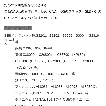
ための表面処理を
必要とする
。
自動CADはの固体仕事、UG、CAD、IGSのステップ、SLDPRTの
ニ
PDFファイルすべて歓迎されている。
ュ
私達の製品の説明:
ー
利用で
ステンレス鋼:SS201、SS202、SS303、SS304、SS316
きる材
ス
等。
料
鋼鉄:Q235、20#、45#等。
黄銅:C36000 （C26800）、C37700 （HPb59）、
引
C38500 （HPb58）、C27200 （CuZn37）、C28000
金
（CuZn40）等。
青銅色:C51000、C52100、C54400、等。
を
鉄:1213、12L14、1215等。
求
アルミニウム:AL6061、AL6063、AL7075、AL5052等。
プラスチック:ABS、POM、ナイロン、Delrin、等
め
チタニウム:TA1/TA2/TB1/TC4/TC18のチタニウム
GRADE2/GRADE5