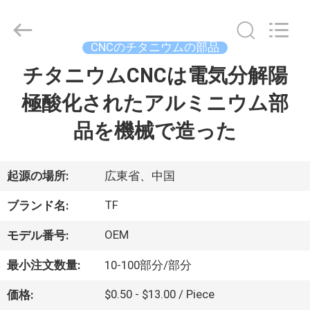
ヤ
ー.
Copyright
©
2021
CNCのチタニウムの部品
-
2026
Shenzhen
チタニウムCNCは電気分解陽
家
Tuofa
Technology
Co.,
極酸化されたアルミニウム部
へ
Ltd..
All
Rights
品を機械で造った
Reserved.
製
品
起源の場所:
広東省、中国
TF
ブランド名:
わ
OEM
モデル番号:
た
最小注文数量:
10-100部分/部分
し
$0.50 - $13.00 / Piece
価格: