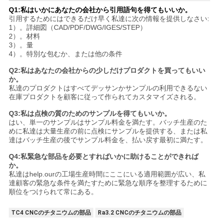
Q1:私はいかにあなたの会社から引用語句を得てもいいか。
引用するためにはできるだけ早く私達に次の情報を提供しなさい:
1）。詳細図（CAD/PDF/DWG/IGES/STEP）
2）。材料
3）。量
4）。特別な包むか、または他の条件
Q2:私はあなたの会社からの少しだけプロダクトを買ってもいい
か。
私達のプロダクトはすべてデッサンかサンプルの利用できるない
在庫プロダクトを顧客に従って作られてカスタマイズされる。
Q3:私は点検の質のためのサンプルを得てもいいか。
はい、単一のサンプルはサンプル料金を満たす。バッチ生産のた
めに私達は大量生産の前に点検にサンプルを提供する、または私
達はバッチ生産の後でサンプル料金を、払い戻す最初に満たす。
Q4:私緊急な部品を必要とすればいかに助けることができれば
か。
私達はhelp.ourの工場生産時間にここにいる適用範囲が広い、私
達顧客の緊急な条件を満たすために緊急な順序を整理するために
順位をつけられて常にある。
TC4 CNCのチタニウムの部品
Ra3.2 CNCのチタニウムの部品