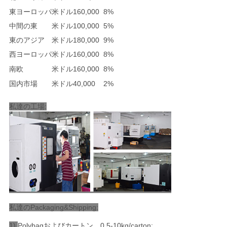
東ヨーロッパ
米ドル160,000
8%
中間の東
米ドル100,000
5%
東のアジア
米ドル180,000
9%
西ヨーロッパ
米ドル160,000
8%
南欧
米ドル160,000
8%
国内市場
米ドル40,000
2%
私達の工場:
私達のPackaging&Shipping:
1)
Polybagおよびカートン、0.5-10kg/carton;