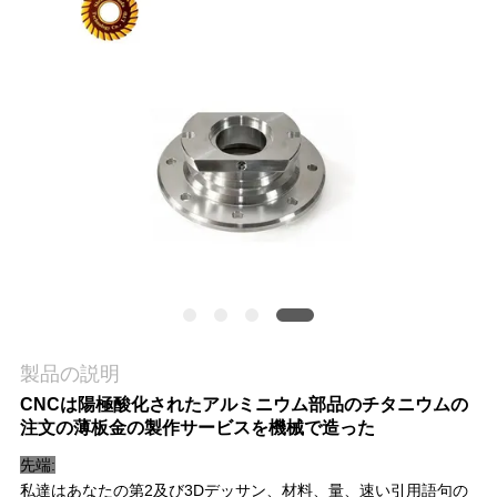
品
質
管
理
連
絡
く
製品の説明
だ
CNCは陽極酸化されたアルミニウム部品のチタニウムの
注文の薄板金の製作サービスを機械で造った
さ
先端:
い
私達はあなたの第2
及び
3D
デッサン、材料、量、速い引用語句の