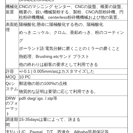
て
機械化
CNCのマシニング センター、CNCの旋盤、概要の旋盤、
く
装置
概要の、鋭い機械製粉する、製粉、CNC内部粉砕機、円
柱粉砕機機械、centerless粉砕機機械および他の装置。
だ
表面処
陽極酸化:懸命に陽極酸化する色の、陽極酸化
理
めっき:ニッケル、クロム、亜鉛めっき、粉のコーティン
さ
グ
い
ポーランド語:電気分解に磨くことのミラーの磨くこと
熱処理、Brushing.etcサンド ブラスト
他の終わりは顧客の要求として利用できる
サ
許容
+/-0.1 | 0.005mm/asはカスタマイズした
MOQ
10 PC
イ
Qcシ
郵送物の前の100%の点検
ステム
ト
物質的な証明は要望に応じて利用できる。
DRW
pdf/.dwg/.igs. /.stp等
マ
のフォ
ーマッ
ト
ッ
調達期
15-35daysは量によって、決まる
間
プ
支払い
L/C、Paypal、T/T、西連合、Alibaba貿易保証等。