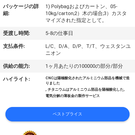
た
パッケージの詳
1) Polybagおよびカートン、05-
ち
細:
10kg/carton;2）木の場合;3）カスタ
マイズされた指定として。
に
受渡し時間:
5-8の仕事日
つ
い
支払条件:
L/C、D/A、D/P、T/T、ウェスタンユ
ニオン
て
供給の能力:
1ヶ月あたりの100000の部分/部分
ハイライト:
CNCは陽極酸化されたアルミニウム部品を機械で造
工
りました
,
,
チタニウムはアルミニウム部品を陽極酸化した
場
電気分解の薄板金の製作サービス
ツ
ベストプライス
ア
ー