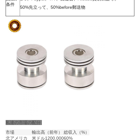
条件
50%先立って、50%before郵送物
プ
ラ
イ
バ
シ
ー
ポ
リ
シ
私達の市場の配分:
ー
市場
輸出高
（前年）
総収入（%）
北アメリカ
米ドル1200,000
60%