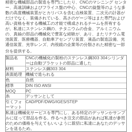
精密な機械部品の製造を専門にしたり、CNCのマシニング センタ
ー、高速訓練およびフライス盤の中心、CNCの旋盤等のような多
数の高度機械装置がとカリパスを含む点検装置、二次元の計器が
ニ
だけでなく、装備されている、高さのゲージ等はまた専門および
高い資格を有する機械工の才能で構成されるチームを所有する
ュ
が。私達にステンレス鋼の、チタニウムの合金、アルミニウム
の、真鍮の部品の機械化で豊富な経験が、あり、またリチウム電
池装置、医療機器、自動車アセンブリ装置、液晶の製造設備、光
ー
通信装置、光学レンズ、内視鏡の企業等の分類された精密な一部
分を提供する。
ス
製品名
CNCの機械化の製粉のステンレス鋼303 304シリンダ
ーは自動ブラケットの部品に通した
材料
ステンレス鋼303 304
引
表面処理
機械で造られる
色
自然
金
標準
DIN ISO ANSI
MOQ
PC
を
糸
デッサンとして
引くフォ
CAD/PDF/DWG/IGES/STEP
ーマット
求
私達は機械化サービスを専門にし、ある特定のデッサンかサンプ
ルに従って部品を作る。作るべき注文の部品があれば私達が参照
め
のための価格を与えてもいいように親切に私達にあなたのデッサ
ンを送るため。