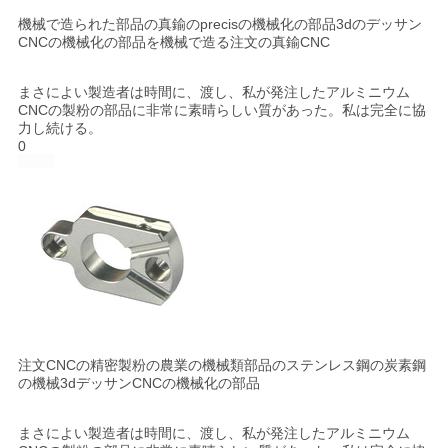
機械で造られた部品の真鍮のprecisの機械化の部品3dのデッサン
CNCの機械化の部品を機械で造る注文の真鍮CNC
プ
ラ
まさによい製造者は時間に、渡し、私が発注したアルミニウム
CNCの製粉の部品に非常に素晴らしい質があった。私は完全に協
イ
力し続ける。
0
バ
シ
ー
ポ
リ
注文CNCの精密製粉の農業の機械類部品のステンレス鋼の炭素鋼
シ
の機械3dデッサンCNCの機械化の部品
ー
まさによい製造者は時間に、渡し、私が発注したアルミニウム