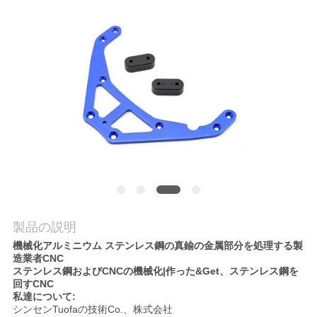
品
質
管
理
連
絡
く
製品の説明
機械化アルミニウム ステンレス鋼の真鍮の金属部分を処理する製
だ
造業者CNC
ステンレス鋼およびCNCの機械化|作った&Get、ステンレス鋼を
さ
回すCNC
私達について:
い
シンセンTuofaの技術Co.、株式会社