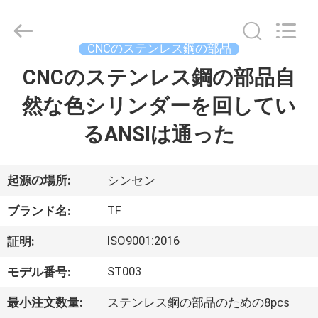
ヤ
ー.
Copyright
©
2021
CNCのステンレス鋼の部品
-
2026
Shenzhen
CNCのステンレス鋼の部品自
家
Tuofa
Technology
Co.,
然な色シリンダーを回してい
へ
Ltd..
All
Rights
るANSIは通った
Reserved.
製
品
起源の場所:
シンセン
TF
ブランド名:
わ
ISO9001:2016
証明:
た
ST003
モデル番号:
し
最小注文数量:
ステンレス鋼の部品のための8pcs