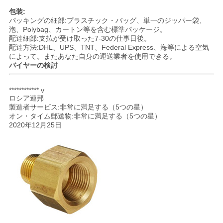
て
包装:
く
パッキングの細部:プラスチック・バッグ、単一のジッパー袋、
泡、Polybag、カートン等を含む標準パッケージ。
だ
配達細部:支払が受け取った7-30の仕事日後。
配達方法:DHL、UPS、TNT、Federal Express、海等による空気
によって。またあなた自身の運送業者を使用できる。
さ
バイヤーの検討
い
************ v
ロシア連邦
製造者サービス:非常に満足する（5つの星）
サ
オン・タイム郵送物:非常に満足する（5つの星）
2020年12月25日
イ
ト
マ
ッ
プ