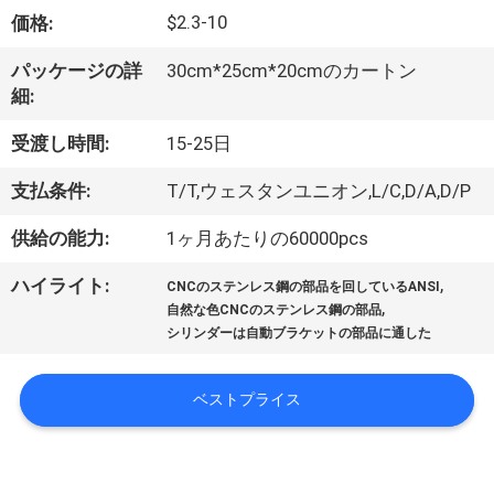
た
$2.3-10
価格:
ち
パッケージの詳
30cm*25cm*20cmのカートン
に
細:
つ
受渡し時間:
15-25日
い
支払条件:
T/T,ウェスタンユニオン,L/C,D/A,D/P
て
供給の能力:
1ヶ月あたりの60000pcs
,
ハイライト:
工
CNCのステンレス鋼の部品を回しているANSI
,
自然な色CNCのステンレス鋼の部品
場
シリンダーは自動ブラケットの部品に通した
ツ
ベストプライス
ア
ー