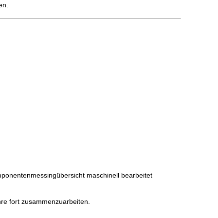
en.
mponentenmessingübersicht maschinell bearbeitet
fahre fort zusammenzuarbeiten.