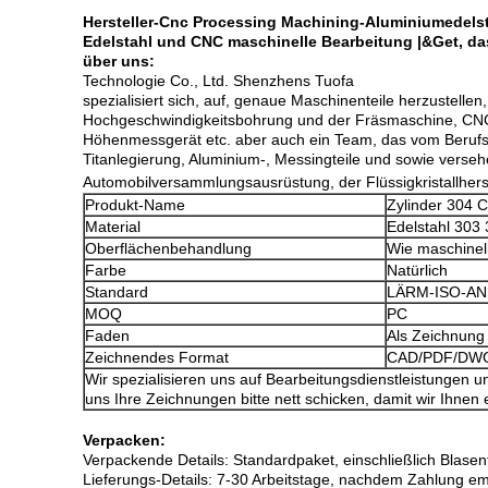
Hersteller-Cnc Processing Machining-Aluminiumedelst
Edelstahl und CNC maschinelle Bearbeitung |&Get, da
über uns:
Technologie Co., Ltd. Shenzhens Tuofa
spezialisiert sich, auf, genaue Maschinenteile herzustell
Hochgeschwindigkeitsbohrung und der Fräsmaschine, CNC-Dr
Höhenmessgerät etc. aber auch ein Team, das vom Berufs- 
Titanlegierung, Aluminium-, Messingteile und sowie verseh
Automobilversammlungsausrüstung, der Flüssigkristallhers
Produkt-Name
Zylinder 304 
Material
Edelstahl 303
Oberflächenbehandlung
Wie maschinell
Farbe
Natürlich
Standard
LÄRM-ISO-AN
MOQ
PC
Faden
Als Zeichnung
Zeichnendes Format
CAD/PDF/DWG
Wir spezialisieren uns auf Bearbeitungsdienstleistunge
uns Ihre Zeichnungen bitte nett schicken, damit wir Ihnen
Verpacken:
Verpackende Details: Standardpaket, einschließlich Blase
Lieferungs-Details: 7-30 Arbeitstage, nachdem Zahlung em