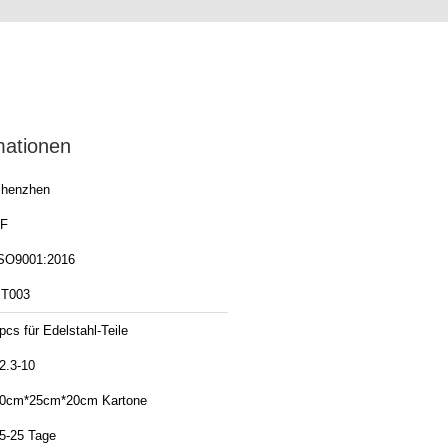
mationen
henzhen
F
SO9001:2016
T003
pcs für Edelstahl-Teile
2.3-10
0cm*25cm*20cm Kartone
5-25 Tage