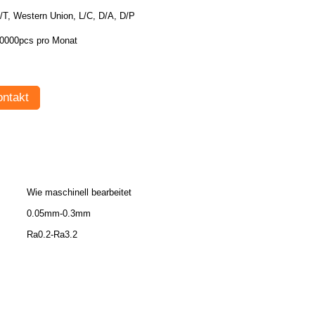
/T, Western Union, L/C, D/A, D/P
0000pcs pro Monat
ntakt
Wie maschinell bearbeitet
0.05mm-0.3mm
Ra0.2-Ra3.2