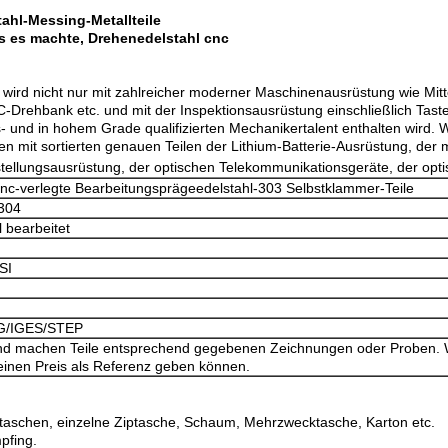
ahl-Messing-Metallteile
s es machte, Drehenedelstahl cnc
en, wird nicht nur mit zahlreicher moderner Maschinenausrüstung wie Mi
ehbank etc. und mit der Inspektionsausrüstung einschließlich Taster
und in hohem Grade qualifizierten Mechanikertalent enthalten wird. W
en mit sortierten genauen Teilen der Lithium-Batterie-Ausrüstung, der 
tellungsausrüstung, der optischen Telekommunikationsgeräte, der opti
Cnc-verlegte Bearbeitungsprägeedelstahl-303 Selbstklammer-Teile
 304
 bearbeitet
SI
/IGES/STEP
n und machen Teile entsprechend gegebenen Zeichnungen oder Proben. 
 einen Preis als Referenz geben können.
ntaschen, einzelne Ziptasche, Schaum, Mehrzwecktasche, Karton etc.
pfing.