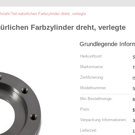
ahl-Teil-natürlichen Farbzylinder dreht, verlegte
ürlichen Farbzylinder dreht, verlegte
Grundlegende Infor
Herkunftsort:
S
Markenname:
T
Zertifizierung:
I
Modellnummer:
S
Min Bestellmenge:
8
Preis:
$
Verpackung Informationen:
3
Lieferzeit:
1