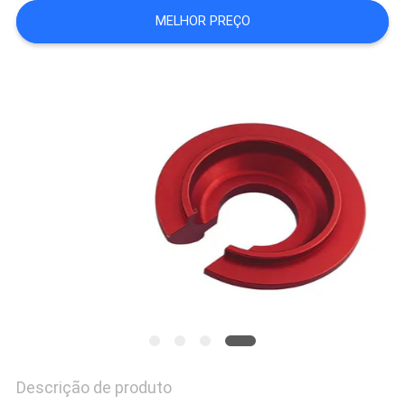
MAPA
MELHOR PREÇO
DO
SITE
POLÍTICA
DE
PRIVACIDADE
Descrição de produto