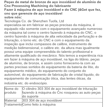
Peças de metal de bronze de aço inoxidável de alumínio de
Cnc Processing Machining do fabricante
Fazer à máquina de aço inoxidável e do CNC |&Get que fez,
cnc que gerencie de aço inoxidável
sobre nós:
Tecnologia Co. de Shenzhen Tuofa, Ltd
especializa-se em fabricar as peças precisas da máquina, é
equipado não somente com o equipamento avançado numeroso
da máquina tal como o centro fazendo à máquina do CNC, o
centro fazendo à máquina de alta velocidade da perfuração e de
trituração, o torno etc. do CNC e com o equipamento da
inspeção que inclui compassos de calibre, instrumento de
medição bidimensional, o calibre etc. da altura mas igualmente
possui uma equipe compreendida do talento profissional e
altamente qualificado do mecânico. Nós temos a experiência rica
em fazer à máquina de aço inoxidável, na liga do titânio, peças
de alumínio, de bronze, e assim como fornecemo-la com as
partes precisas sortidos do equipamento da bateria de lítio, do
equipamento médico, do equipamento do conjunto do
automóvel, do equipamento de fabricação de cristal líquido, do
equipamento de comunicação ótica, das lentes óticas, da
indústria etc. do endoscópio.
Nome do
O cilindro 303 304 de aço inoxidável de trituração
produto
fazendo à máquina do Cnc rosqueou as auto peças
do suporte
Material
303 304 de aço inoxidável
Tratamento
Como feito à máquina