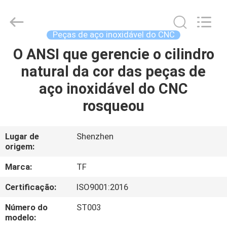
2026
Shenzhen
Tuofa
Technology
Co.,
Peças de aço inoxidável do CNC
Ltd..
All
O ANSI que gerencie o cilindro
PARA
Rights
Reserved.
natural da cor das peças de
CASA
aço inoxidável do CNC
PRODUTOS
rosqueou
SOBRE
Lugar de
Shenzhen
origem:
NÓS
Marca:
TF
VISITA
Certificação:
ISO9001:2016
À
Número do
ST003
FÁBRICA
modelo: