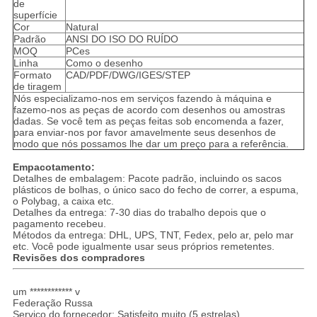
de
superfície
Cor
Natural
Padrão
ANSI DO ISO DO RUÍDO
MOQ
PCes
Linha
Como o desenho
Formato
CAD/PDF/DWG/IGES/STEP
de tiragem
Nós especializamo-nos em serviços fazendo à máquina e
fazemo-nos as peças de acordo com desenhos ou amostras
dadas. Se você tem as peças feitas sob encomenda a fazer,
para enviar-nos por favor amavelmente seus desenhos de
modo que nós possamos lhe dar um preço para a referência.
Empacotamento:
Detalhes de embalagem: Pacote padrão, incluindo os sacos
plásticos de bolhas, o único saco do fecho de correr, a espuma,
o Polybag, a caixa etc.
Detalhes da entrega: 7-30 dias do trabalho depois que o
pagamento recebeu.
Métodos da entrega: DHL, UPS, TNT, Fedex, pelo ar, pelo mar
etc. Você pode igualmente usar seus próprios remetentes.
Revisões dos compradores
um ************ v
Federação Russa
Serviço do fornecedor: Satisfeito muito (5 estrelas)