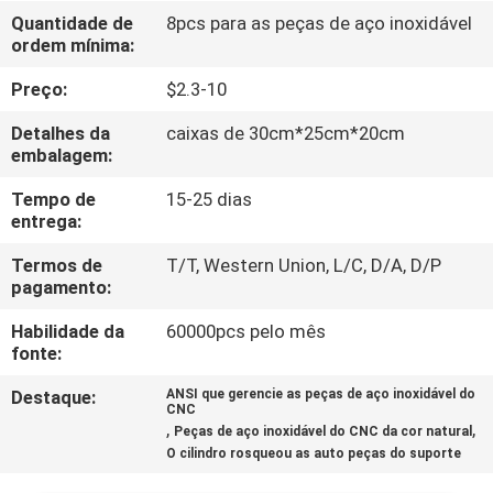
Quantidade de
8pcs para as peças de aço inoxidável
ordem mínima:
CONTROLE
DE
Preço:
$2.3-10
QUALIDADE
Detalhes da
caixas de 30cm*25cm*20cm
embalagem:
CONTACTE-
Tempo de
15-25 dias
entrega:
NOS
Termos de
T/T, Western Union, L/C, D/A, D/P
pagamento:
NOTÍCIAS
Habilidade da
60000pcs pelo mês
fonte:
SOLICITE
Destaque:
ANSI que gerencie as peças de aço inoxidável do
UM
CNC
,
,
Peças de aço inoxidável do CNC da cor natural
ORÇAMENTO
O cilindro rosqueou as auto peças do suporte