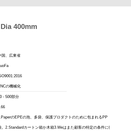
g Dia 400mm
中国、広東省
uoFa
SO9001:2016
CNCの機械化
0 - 500部分
.66
1.PaperのEPEの泡、多袋、保護プロダクトのために包まれるPP
袋。2.Standardカートン箱か木箱3.Weはまた顧客の特定の条件に従