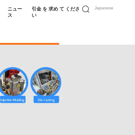
Japanese
ニュー
引金 を 求め て くださ
ス
い