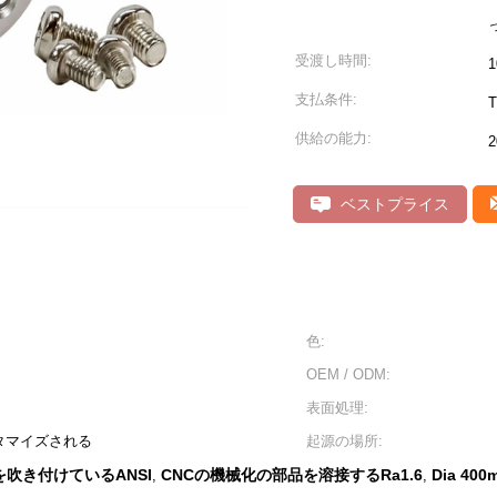
受渡し時間:
支払条件:
供給の能力:
ベストプライス
色:
OEM / ODM:
表面処理:
タマイズされる
起源の場所:
吹き付けているANSI
CNCの機械化の部品を溶接するRa1.6
Dia 400
,
,