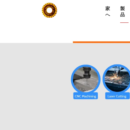
家
製
へ
品