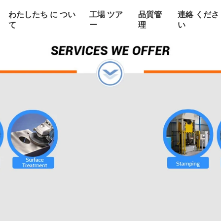
わたしたち に つい
工場 ツア
品質管
連絡 くださ
て
ー
理
い