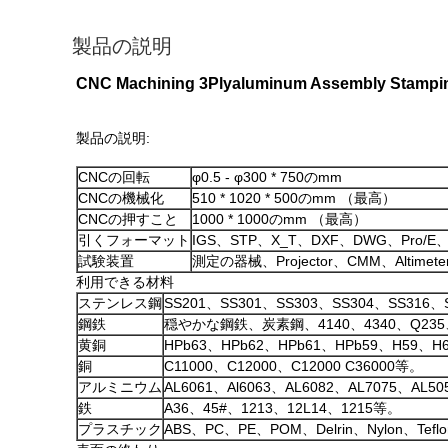
製品の説明
CNC Machining 3Plyaluminum Assembly Stamping
製品の説明:
CNCの回転
φ0.5 - φ300 * 750のmm
CNCの機械化
510 * 1020 * 500のmm （最高）
CNCの押すこと
1000 * 1000のmm （最高）
引くフォーマット
IGS、STP、X_T、DXF、DWG、Pro/E
試験装置
測定の器械、Projector、CMM、Altimeter、
利用できる材料
ステンレス鋼
SS201、SS301、SS303、SS304、SS316、
鋼鉄
穏やかな鋼鉄、炭素鋼、4140、4340、Q235、
黄銅
HPb63、HPb62、HPb61、HPb59、H59、
銅
C11000、C12000、C12000 C36000等。
アルミニウム
AL6061、Al6063、AL6082、AL7075、AL5
鉄
A36、45#、1213、12L14、1215等。
プラスチック
ABS、PC、PE、POM、Delrin、Nylon、Tef