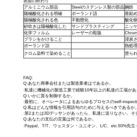
表面の終わり
アルミニウム部品
Steelのステンレス製の部品
鋼鉄
陽極酸化される明確
ポーランド語
亜鉛
陽極酸化される色
不動態化
酸化
砂吹きは陽極酸化した
サンドブラスティング
ニッケ
化学フィルム
レーザーの彫版
Chr
ブラシをかけること
浸炭
ポーランド語
熱処
クロム染料で染めること
塗ら
FAQ:
Q:あなた商事会社または製造業者はであるか。
:私達に機械化の製造工業で経験10年以上の私達の工場があ
Q:いかに質を制御するか。
:最初に、オペレータによるあらゆるプロセスのself-insp
Q:私はどんな情報を引用語句のために与えるべきであるか
:第2または3Dデッサンがあったら、私達に送りなさい。
Q:あなたの支払の言葉は何であるか。
:Paypal、T/T、ウェスタン・ユニオン、L/C、etc.50%