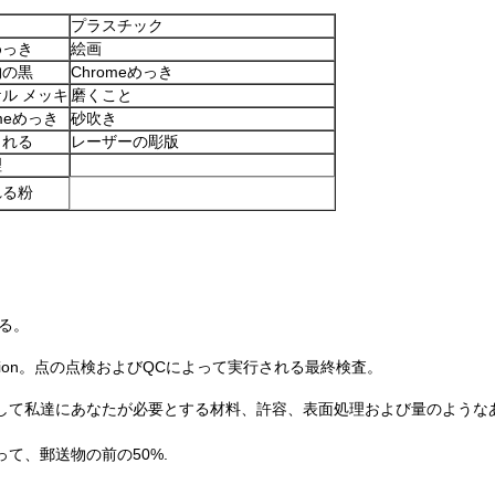
プラスチック
めっき
絵画
物の黒
Chromeめっき
ル メッキ
磨くこと
omeめっき
砂吹き
される
レーザーの彫版
理
れる粉
る。
ection。点の点検およびQCによって実行される最終検査。
。
そして私達にあなたが必要とする材料、許容、表面処理および量のような
先立って、郵送物の前の50%
.