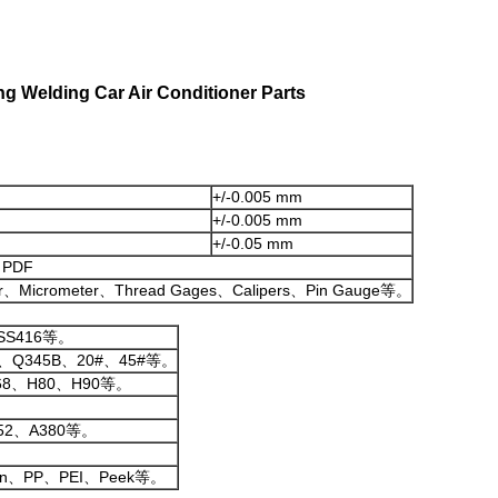
 Welding Car Air Conditioner Parts
+/-0.005 mm
+/-0.005 mm
+/-0.05 mm
、PDF
Micrometer、Thread Gages、Calipers、Pin Gauge等。
SS416等。
Q345B、20#、45#等。
H68、H80、H90等。
052、A380等。
lon、PP、PEI、Peek等。