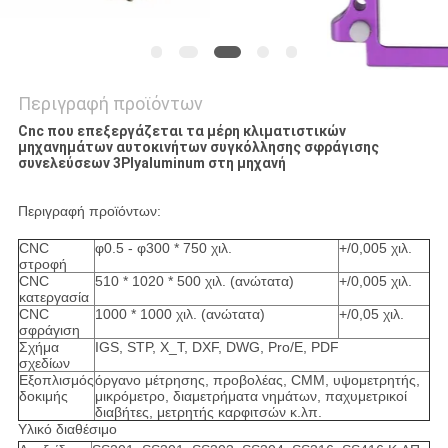
Περιγραφή προϊόντων
Cnc που επεξεργάζεται τα μέρη κλιματιστικών
μηχανημάτων αυτοκινήτων συγκόλλησης σφράγισης
συνελεύσεων 3Plyaluminum στη μηχανή
Περιγραφή προϊόντων:
CNC
φ0.5 - φ300 * 750 χιλ.
+/0,005 χιλ.
στροφή
CNC
510 * 1020 * 500 χιλ. (ανώτατα)
+/0,005 χιλ.
κατεργασία
CNC
1000 * 1000 χιλ. (ανώτατα)
+/0,05 χιλ.
σφράγιση
Σχήμα
IGS, STP, X_T, DXF, DWG, Pro/E, PDF
σχεδίων
Εξοπλισμός
όργανο μέτρησης, προβολέας, CMM, υψομετρητής,
δοκιμής
μικρόμετρο, διαμετρήματα νημάτων, παχυμετρικοί
διαβήτες, μετρητής καρφιτσών κ.λπ.
Υλικό διαθέσιμο