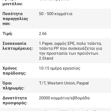
μοντέλου:
ΈΛΕΓΧΟΣ
Ποσότητα
50 - 500 κομμάτια
παραγγελίας
ΠΟΙΌΤΗΤΑΣ
min:
Τιμή:
2.66
ΕΠΙΚΟΙΝΩΝΉΣΤΕ
ΜΑΖΊ
Συσκευασία
1.Paper, αφρός EPE, πολυ τσάντα,
λεπτομέρειες:
τσάντα PP που συσκευάζεται για
ΜΑΣ
την προστασία των προϊόντων.
2.Stand
ΕΙΔΉΣΕΙΣ
Χρόνος
10-15 ημέρα εργασίας
παράδοσης:
Όροι
T/T, Western Union, Paypal
ΖΗΤΉΣΤΕ
πληρωμής:
ΜΙΑ
Δυνατότητα
20000 κομμάτια/εβδομάδα
ΠΡΟΣΦΟΡΆ
προσφοράς: