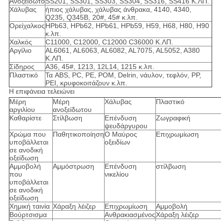
Ανοξείδωτο
SS201, SS301, SS303, SS304, SS316, SS416 Κ.ΛΠ.
Χάλυβας
ήπιος χάλυβας, χάλυβας άνθρακα, 4140, 4340,
Q235, Q345B, 20#, 45# κ.λπ.
Ορείχαλκος
HPb63, HPb62, HPb61, HPb59, H59, H68, H80, H90
κ.λπ.
Χαλκός
C11000, C12000, C12000 C36000 Κ.ΛΠ.
Αργίλιο
AL6061, AL6063, AL6082, AL7075, AL5052, A380
Κ.ΛΠ.
Σίδηρος
A36, 45#, 1213, 12L14, 1215 κ.λπ.
Πλαστικό
Τα ABS, PC, PE, POM, Delrin, νάυλον, τεφλόν, PP,
PEI, κρυφοκοιτάζουν κ.λπ.
Η επιφάνεια τελειώνει
Μέρη
Μέρη
Χάλυβας
Πλαστικό
αργιλίου
ανοξείδωτου
Καθαρίστε
Στίλβωση
Επένδυση
Ζωγραφική
ψευδάργυρου
Χρώμα που
Παθητικοποίηση
Ο Μαύρος
Επιχρωμίωση
υποβάλλεται
οξειδίων
σε ανοδική
οξείδωση
Αμμοβολή
Αμμόστρωση
Επένδυση
στίλβωση
που
νικελίου
υποβάλλεται
σε ανοδική
οξείδωση
Χημική ταινία
Χάραξη λέιζερ
Επιχρωμίωση
Αμμοβολή
Βούρτσισμα
Ανθρακιασμένος
Χάραξη λέιζερ