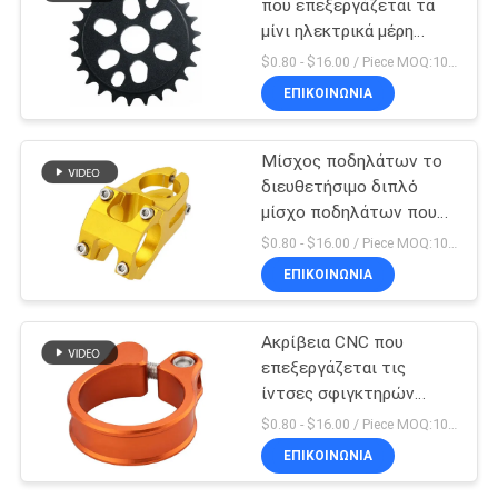
που επεξεργάζεται τα
μίνι ηλεκτρικά μέρη
ποδηλάτων ρύπου
$0.80 - $16.00 / Piece MOQ:10 κομμάτια
μερών στη μηχανή
ΕΠΙΚΟΙΝΩΝΊΑ
Μίσχος ποδηλάτων το
διευθετήσιμο διπλό
μίσχο ποδηλάτων που
κατασκευάζεται που
$0.80 - $16.00 / Piece MOQ:10 κομμάτια
διπλώνει στην Κίνα
ΕΠΙΚΟΙΝΩΝΊΑ
Ακρίβεια CNC που
επεξεργάζεται τις
ίντσες σφιγκτηρών
Seatpost ποδηλάτων 5
$0.80 - $16.00 / Piece MOQ:10 κομμάτια
X 4 μερών στη μηχανή
ΕΠΙΚΟΙΝΩΝΊΑ