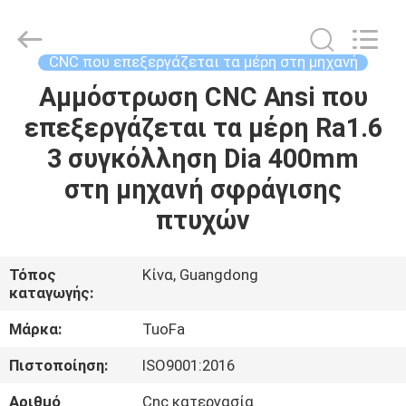
-
2026
Shenzhen
Tuofa
Technology
CNC που επεξεργάζεται τα μέρη στη μηχανή
Co.,
Ltd..
All
Αμμόστρωση CNC Ansi που
ΣΠΊΤΙ
Rights
Reserved.
επεξεργάζεται τα μέρη Ra1.6
ΠΡΟΪΌΝΤΑ
3 συγκόλληση Dia 400mm
στη μηχανή σφράγισης
ΣΧΕΤΙΚΆ
πτυχών
ΜΕ
ΕΜΆΣ
Τόπος
Κίνα, Guangdong
καταγωγής:
ΕΠΙΣΚΈΨΕΙΣ
Μάρκα:
TuoFa
ΣΤΟ
Πιστοποίηση:
ISO9001:2016
ΕΡΓΟΣΤΆΣΙΟ
Αριθμό
Cnc κατεργασία