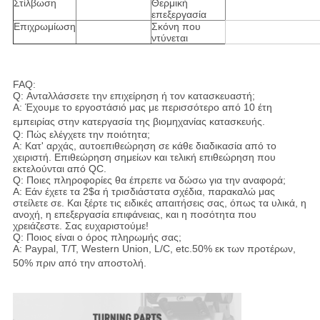
Στίλβωση
Θερμική
επεξεργασία
Επιχρωμίωση
Σκόνη που
ντύνεται
FAQ:
Q: Ανταλλάσσετε την επιχείρηση ή τον κατασκευαστή;
Α: Έχουμε το εργοστάσιό μας με περισσότερο από 10 έτη
εμπειρίας στην κατεργασία της βιομηχανίας κατασκευής.
Q: Πώς ελέγχετε την ποιότητα;
Α: Κατ' αρχάς, αυτοεπιθεώρηση σε κάθε διαδικασία από το
χειριστή. Επιθεώρηση σημείων και τελική επιθεώρηση που
εκτελούνται από QC.
Q: Ποιες πληροφορίες θα έπρεπε να δώσω για την αναφορά;
Α: Εάν έχετε τα 2$α ή τρισδιάστατα σχέδια, παρακαλώ μας
στείλετε σε. Και ξέρτε τις ειδικές απαιτήσεις σας, όπως τα υλικά, η
ανοχή, η επεξεργασία επιφάνειας, και η ποσότητα που
χρειάζεστε. Σας ευχαριστούμε!
Q: Ποιος είναι ο όρος πληρωμής σας;
Α: Paypal, T/T, Western Union, L/C, etc.50% εκ των προτέρων,
50% πριν από την αποστολή
.