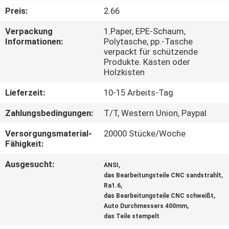
Preis:
2.66
KONTAKT
Verpackung
1.Paper, EPE-Schaum,
MIT
Informationen:
Polytasche, pp.-Tasche
verpackt für schützende
UNS
Produkte. Kästen oder
Holzkisten
NEUIGKEITEN
Lieferzeit:
10-15 Arbeits-Tag
Zahlungsbedingungen:
T/T, Western Union, Paypal
BITTE
Versorgungsmaterial-
20000 Stücke/Woche
UM
Fähigkeit:
EIN
Ausgesucht:
,
ANSI
ANGEBOT
,
das Bearbeitungsteile CNC sandstrahlt
,
Ra1.6
,
das Bearbeitungsteile CNC schweißt
SITEMAP
,
Auto Durchmessers 400mm
das Teile stempelt