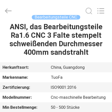
Tuofa
Technology
Co.,
Ltd..
All
Bearbeitungsteile CNC
Rights
Reserved.
ANSI, das Bearbeitungsteile
ZU
Ra1.6 CNC 3 Falte stempelt
HAUSE
schweißenden Durchmesser
PRODUKTE
400mm sandstrahlt
ÜBER
Herkunftsort:
China, Guangdong
UNS
Markenname:
TuoFa
Zertifizierung:
ISO9001:2016
WERKSBESICHTIGUNG
Modellnummer:
Cnc-maschinelle Bearbeitung
QUALITÄTSKONTROLLE
Min Bestellmenge:
50 - 500 Stücke