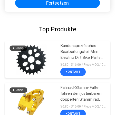
Fortsetzen
Top Produkte
Kundenspezifisches
Bearbeitungsteil Mini
Electric Dirt Bike Parts
Soem Cnc
$0.80 - $16.00 / Piece MOQ:10 Stücke
KONTAKT
Fahrrad-Stamm-Falte
fahren den justierbaren
doppelten Stamm rad,
der in China hergestellt
$0.80 - $16.00 / Piece MOQ:10 Stücke
wird
KONTAKT