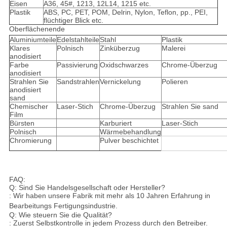
Eisen
A36, 45#, 1213, 12L14, 1215 etc.
Plastik
ABS, PC, PET, POM, Delrin, Nylon, Teflon, pp., PEI,
flüchtiger Blick etc.
Oberflächenende
Aluminiumteile
Edelstahlteile
Stahl
Plastik
Klares
Polnisch
Zinküberzug
Malerei
anodisiert
Farbe
Passivierung
Oxidschwarzes
Chrome-Überzug
anodisiert
Strahlen Sie
Sandstrahlen
Vernickelung
Polieren
anodisiert
sand
Chemischer
Laser-Stich
Chrome-Überzug
Strahlen Sie sand
Film
Bürsten
Karburiert
Laser-Stich
Polnisch
Wärmebehandlung
Chromierung
Pulver beschichtet
FAQ:
Q: Sind Sie Handelsgesellschaft oder Hersteller?
: Wir haben unsere Fabrik mit mehr als 10 Jahren Erfahrung in
Bearbeitungs Fertigungsindustrie.
Q: Wie steuern Sie die Qualität?
: Zuerst Selbstkontrolle in jedem Prozess durch den Betreiber.