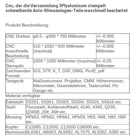
Cnc, der die Versammlung 3Plyaluminum stempelt
schweißende Auto-Klimaanlagen-Teile maschinell bearbeitet
Produkt-Beschreibung:
CNC Drehen
φ0.5 - φ300 * 750 Millimeter
+/--0.005
Millimeter
CNC
510 * 1020 * 500 Millimeter
+/--0.005
maschinelle
(maximal)
Millimeter
Bearbeitung
CNC
1000 * 1000 Millimeter (maximal)
+/--0,05
Stempeln
Millimeter
Zeichnendes
IGS, STP, X_T, DXF, DWG, Pro/E, pdf
Format
Testgerät
Maßinstrument, Projektor, CMM, Höhenmesser,
Mikrometer, Gewindelehren, Tasterzirkel, Pin
Gauge etc.
Material verfügbar
Edelstahl
SS201, SS301, SS303, SS304, SS316, SS416 etc.
Stahl
Flussstahl, Kohlenstoffstahl, 4140, 4340, Q235,
Q345B, 20#, 45# etc.
Messing
HPb63, HPb62, HPb61, HPb59, H59, H68, H80, H90
etc.
Kupfer
C11000, C12000, C12000 C36000 etc.
Aluminium
AL6061, Al6063, AL6082, AL7075, AL5052, A380 etc.