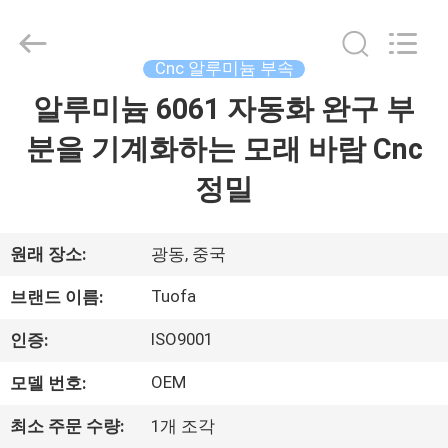
체.
Copyright
©
2021
-
Cnc 알루미늄 부속
2026
Shenzhen
Tuofa
알루미늄 6061 자동화 완구 부
집
Technology
Co.,
Ltd..
분을 기계화하는 모래 바람 Cnc
All
Rights
제
Reserved.
정밀
품
원래 장소:
광동, 중국
우
Tuofa
브랜드 이름:
리
ISO9001
인증:
에
OEM
모델 번호:
관
최소 주문 수량:
1개 조각