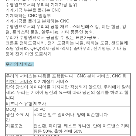
수행원으로서의 우리의 기계가공 범위 :
도
기계가공 부분을 돌리는 CNC
기계화하는 CNC 밀링부
기계가공을 돌리고 분쇄하는 CNC
수행원으로서의 우리의 공통 재료 : 스테인레스 강, 티탄 합금, 강
개
철, 플라스틱 물질, 알루미늄, 기타 등등인 놋쇠.
우리가 수행원으로서 공급할 수 있는 표면가공도 :
인
크롬을 전해도금시키, 전기 도금하는 니켈, 티타늄 도금, 샌드블래
스팅 양극화, QPQ(억제-광택-억제), 끝마무리, 전기영동, 기타 등
정
등에 전기 아연 도금하기.
우리의 서비스 :
보
우리의 서비스는 다음을 포함합니다 :
CNC 분쇄 서비스, CNC 회
보
전하는 서비스
& 기계설계 서비스
만약 당신이 아이디어를 가지지만 작성되지 않으면, 우리에게 말하
호
세요. 우리는 기꺼이 당신의 요구에 따라 당신의 설계를 하려고 합
니다.
정
비즈니스 유형
제조사
MOQ
50 PC
책
생산 소요 시
5-30은 일로 일하거나, 양에 의존합니다
간
지불조건
전신환, 페이팔, 웨스트 유니언, 안에 아드밴스 기타
등등 50%, 출하 전에 50%