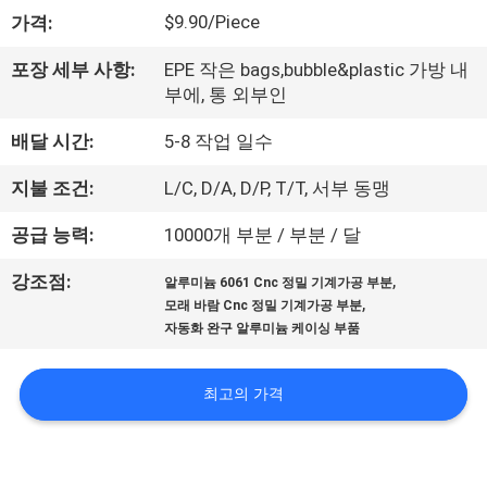
한
$9.90/Piece
가격:
것
포장 세부 사항:
EPE 작은 bags,bubble&plastic 가방 내
부에, 통 외부인
공
배달 시간:
5-8 작업 일수
장
지불 조건:
L/C, D/A, D/P, T/T, 서부 동맹
투
공급 능력:
10000개 부분 / 부분 / 달
어
,
강조점:
알루미늄 6061 Cnc 정밀 기계가공 부분
,
모래 바람 Cnc 정밀 기계가공 부분
품
자동화 완구 알루미늄 케이싱 부품
질
최고의 가격
관
리