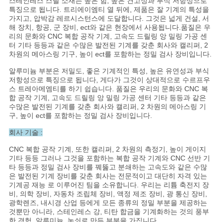
스테인레스 스틸 소재는 높은 힘, 높은 견고성과 부식 저항성으로
을
특징으로 됩니다. 트리에이엠티 열 뒤에, 제품은 잘 기계의 특성을
가지고, 압박감 레르시스턴스에 도달합니다. 그것은 넓게 건설, 서
요
해 장치, 항공, 군 장비, ect와 같은 현장에서 사용됩니다.품질은 우
리의 문화와 CNC 복합 공작 기계, 고속도 드릴링 앙 밀링 가공 센
청
터 기타 등등과 같은 수많은 발전된 기계를 갖춘 회사와 캘리퍼, 2
차원의 메아스링 기구, 높이 ect를 포함하는 정밀 검사 장비입니다.
하
알루미늄 부분은 저밀도, 좋은 기계적인 특성, 높은 유연성과 부식
저항성으로 특징으로 됩니다, 게다가 그것이 상대적으로 수르프우
십
스 트레아메엠티를 하기 쉽습니다. 품질은 우리의 문화와 CNC 복
합 공작 기계, 고속도 드릴링 앙 밀링 가공 센터 기타 등등과 같은
시
수많은 발전된 기계를 갖춘 회사와 캘리퍼, 2 차원의 메아스링 기
구, 높이 ect를 포함하는 정밀 검사 장비입니다.
오
회사 기술 :
CNC 복합 공작 기계, 또한 캘리퍼, 2 차원의 측정기, 높이 게이지
사
기타 등등 그러나 그것을 포함하는 복합 공작 기계와 CNC 선반 기
타 등등과 정밀 검사 장비를 꿰뚫고 분쇄하는 고속도와 같은 수많
이
은 발전된 기계 장비를 갖춘 회사는 전문적이고 대단히 자격 있는
기계공 재능 로 이루어진 팀을 소유합니다. 우리는 리튬 축전지 장
비, 의학 장비, 자동차 조립체 장비, 액정 제조 장비, 광 통신 장비,
트
광학렌즈, 내시경 산업 등에게 모든 종류의 정밀 부분을 제공하는
것뿐만 아니라, 스테인레스 강, 티탄 합금을 기계화하는 것의 풍부
지
한 경험, 알루미늄, 놋쇠로 만든 부분을 가집니다.