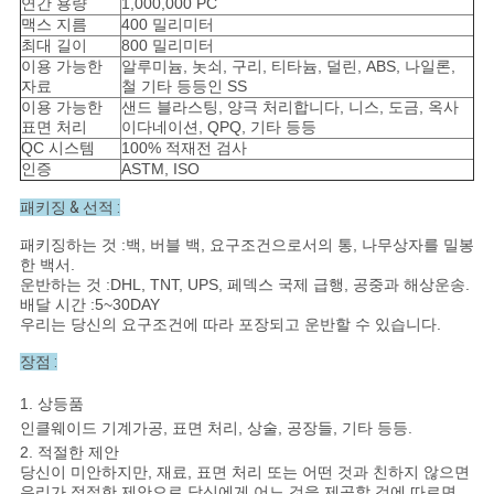
연간 용량
1,000,000 PC
맥스 지름
400 밀리미터
최대 길이
800 밀리미터
이용 가능한
알루미늄, 놋쇠, 구리, 티타늄, 덜린, ABS, 나일론,
자료
철 기타 등등인 SS
이용 가능한
샌드 블라스팅, 양극 처리합니다, 니스, 도금, 옥사
표면 처리
이다네이션, QPQ, 기타 등등
QC 시스템
100% 적재전 검사
인증
ASTM, ISO
패키징 & 선적 :
패키징하는 것 :백, 버블 백, 요구조건으로서의 통, 나무상자를 밀봉
한 백서.
운반하는 것 :DHL, TNT, UPS, 페덱스 국제 급행, 공중과 해상운송.
배달 시간 :5~30DAY
우리는 당신의 요구조건에 따라 포장되고 운반할 수 있습니다.
장점 :
1. 상등품
인클웨이드 기계가공, 표면 처리, 상술, 공장들, 기타 등등.
2. 적절한 제안
당신이 미안하지만, 재료, 표면 처리 또는 어떤 것과 친하지 않으면
우리가 적절한 제안으로 당신에게 어느 것을 제공할 것에 따르면,