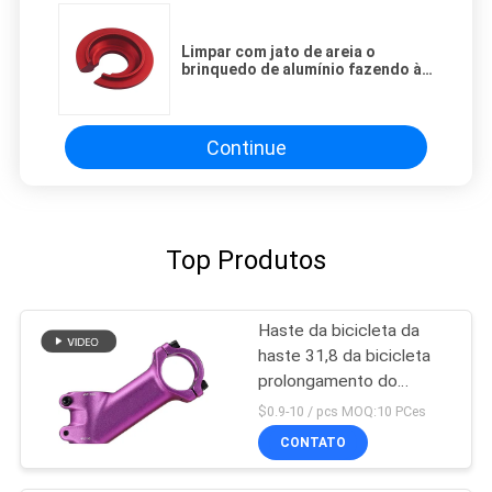
Limpar com jato de areia o
brinquedo de alumínio fazendo à
máquina da automatização 6061
das peças da precisão do Cnc
Continue
Top Produtos
Haste da bicicleta da
haste 31,8 da bicicleta
prolongamento do
montante do guiador de
$0.9-10 / pcs MOQ:10 PCes
35 graus
CONTATO