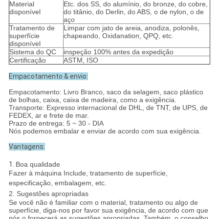
Material
Etc. dos SS, do alumínio, do bronze, do cobre,
disponível
do titânio, do Derlin, do ABS, o de nylon, o de
aço
Tratamento de
Limpar com jato de areia, anodiza, polonês,
superfície
chapeando, Oxidanation, QPQ, etc.
disponível
Sistema do QC
inspeção 100% antes da expedição
Certificação
ASTM, ISO
Empacotamento & envio:
Empacotamento: Livro Branco, saco da selagem, saco plástico
de bolhas, caixa, caixa de madeira, como a exigência.
Transporte: Expresso internacional de DHL, de TNT, de UPS, de
FEDEX, ar e frete de mar.
Prazo de entrega: 5 ~ 30 - DIA
Nós podemos embalar e enviar de acordo com sua exigência.
Vantagens:
1.
Boa qualidade
Fazer à máquina Include, tratamento de superfície,
especificação, embalagem, etc.
2. Sugestões apropriadas
Se você não é familiar com o material, tratamento ou algo de
superfície, diga-nos por favor sua exigência, de acordo com que
nós o fornecerá as sugestões apropriadas. Também, o conselho