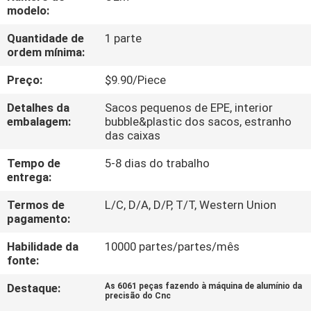
modelo:
CONTROLE
Quantidade de
1 parte
ordem mínima:
DE
QUALIDADE
Preço:
$9.90/Piece
Detalhes da
Sacos pequenos de EPE, interior
CONTACTE-
embalagem:
bubble&plastic dos sacos, estranho
das caixas
NOS
Tempo de
5-8 dias do trabalho
entrega:
NOTÍCIAS
Termos de
L/C, D/A, D/P, T/T, Western Union
pagamento:
SOLICITE
Habilidade da
10000 partes/partes/mês
UM
fonte:
ORÇAMENTO
Destaque:
As 6061 peças fazendo à máquina de alumínio da
precisão do Cnc
,