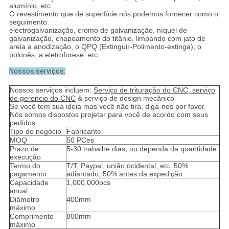
alumínio, etc.
O revestimento que de superfície nós podemos fornecer como o
seguimento:
electrogalvanização, cromo de galvanização, níquel de
galvanização, chapeamento do titânio, limpando com jato de
areia a anodização, o QPQ (Extinguir-Polimento-extinga), o
polonês, a eletroforese, etc.
Nossos serviços:
Nossos serviços incluem:
Serviço de trituração do CNC, serviço
de gerencio do CNC
& serviço de design mecânico
Se você tem sua ideia mas você não tira, diga-nos por favor.
Nós somos dispostos projetar para você de acordo com seus
pedidos.
Tipo do negócio
Fabricante
MOQ
50 PCes
Prazo de
5-30 trabalhe dias, ou dependa da quantidade
execução
Termo do
T/T, Paypal, união ocidental, etc. 50%
pagamento
adiantado, 50% antes da expedição
Capacidade
1,000,000pcs
anual
Diâmetro
400mm
máximo
Comprimento
800mm
máximo