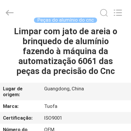
2026
Shenzhen
Tuofa
Technology
Co.,
Peças do alumínio do cnc
Ltd..
All
Limpar com jato de areia o
PARA
Rights
Reserved.
brinquedo de alumínio
CASA
fazendo à máquina da
PRODUTOS
automatização 6061 das
peças da precisão do Cnc
SOBRE
NÓS
Lugar de
Guangdong, China
origem:
VISITA
Marca:
Tuofa
À
Certificação:
ISO9001
FÁBRICA
Número do
OEM