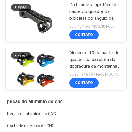
Da bicicleta ajustável da
haste do guiador da
bicicleta do ângulo da
liga de alumínio peças de
$0.9-10 / pcs MOQ:10 PCes
ciclagem
CONTATO
Alumínio -10 da haste do
guiador da bicicleta da
dobradura da montanha
de Mtb da estrada de
$0.80 - $16.00 / Piece MOQ:10 partes
Aliminum
CONTATO
peças do alumínio do cnc
Peças de alumínio do CNC
Corte de alumínio do CNC