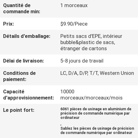
VISITE
Quantité de
1 morceaux
commande min:
DE
Prix:
$9.90/Piece
L'USINE
Détails d'emballage:
Petits sacs d'EPE, intérieur
bubble&plastic de sacs,
CONTRÔLE
étranger de cartons
DE
Délai de livraison:
5-8 jours de travail
LA
Conditions de
LC, D/A, D/P, T/T, Western Union
QUALITÉ
paiement:
Capacité
10000
NOUS
d'approvisionnement:
morceaux/morceaux/mois
CONTACTER
Le point fort:
6061 pièces de usinage en aluminium de
précision de commande numérique par
ordinateur
,
NOUVELLES
Sablez les pièces de usinage de précision
de commande numérique par ordinateur