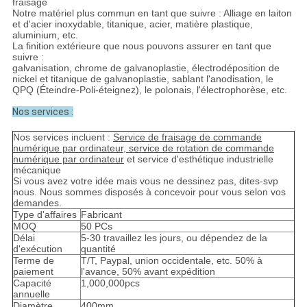
fraisage
Notre matériel plus commun en tant que suivre : Alliage en laiton
et d'acier inoxydable, titanique, acier, matière plastique,
aluminium, etc.
La finition extérieure que nous pouvons assurer en tant que
suivre :
galvanisation, chrome de galvanoplastie, électrodéposition de
nickel et titanique de galvanoplastie, sablant l'anodisation, le
QPQ (Éteindre-Poli-éteignez), le polonais, l'électrophorèse, etc.
Nos services :
Nos services incluent :
Service de fraisage de commande
numérique par ordinateur, service de rotation de commande
numérique par ordinateur
et service d'esthétique industrielle
mécanique
Si vous avez votre idée mais vous ne dessinez pas, dites-svp
nous. Nous sommes disposés à concevoir pour vous selon vos
demandes.
Type d'affaires
Fabricant
MOQ
50 PCs
Délai
5-30 travaillez les jours, ou dépendez de la
d'exécution
quantité
Terme de
T/T, Paypal, union occidentale, etc. 50% à
paiement
l'avance, 50% avant expédition
Capacité
1,000,000pcs
annuelle
Diamètre
400mm