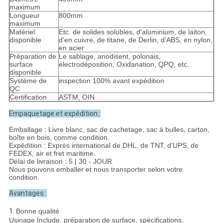
maximum
Longueur
800mm
maximum
Matériel
Etc. de solides solubles, d'aluminium, de laiton,
disponible
d'en cuivre, de titane, de Derlin, d'ABS, en nylon,
en acier
Préparation de
Le sablage, anodisent, polonais,
surface
électrodéposition, Oxidanation, QPQ, etc.
disponible
Système de
inspection 100% avant expédition
QC
Certification
ASTM, OIN
Empaquetage et expédition :
Emballage : Livre blanc, sac de cachetage, sac à bulles, carton,
boîte en bois, comme condition.
Expédition : Exprès international de DHL, de TNT, d'UPS, de
FEDEX, air et fret maritime.
Délai de livraison : 5 | 30 - JOUR
Nous pouvons emballer et nous transporter selon votre
condition.
Avantages :
1.
Bonne qualité
Usinage Include, préparation de surface, spécifications,