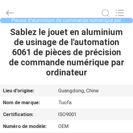
2021
-
2026
Shenzhen
Tuofa
Pièces d'aluminium de commande numérique par
Technology
ordinateur
Co.,
Ltd..
À
Sablez le jouet en aluminium
All
Rights
LA
de usinage de l'automation
Reserved.
MAISON
6061 de pièces de précision
de commande numérique par
PRODUITS
ordinateur
À
Lieu d'origine:
Guangdong, Chine
PROPOS
Nom de marque:
Tuofa
DE
Certification:
ISO9001
NOUS
Numéro de modèle:
OEM