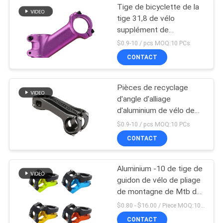
Tige de bicyclette de la
tige 31,8 de vélo
supplément de
canalisation verticale de
$0.9-10 / pcs MOQ:10 PCs
guidon de 35 degrés
CONTACT
Pièces de recyclage
d'angle d'alliage
d'aluminium de vélo de
guidon de bicyclette
$0.9-10 / pcs MOQ:10 PCs
réglable de tige
CONTACT
Aluminium -10 de tige de
guidon de vélo de pliage
de montagne de Mtb de
route d'Aliminum
$0.80 - $16.00 / Piece MOQ:10 morceaux
CONTACT