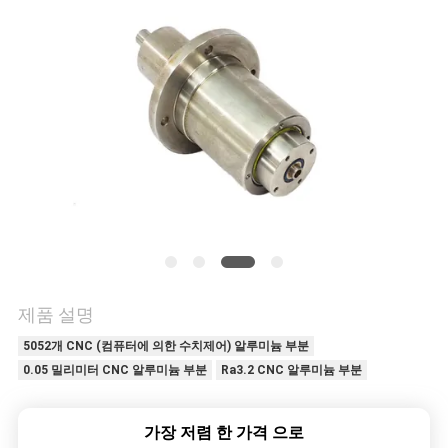
저
희
와
연
락
뉴
스
제품 설명
5052개 CNC (컴퓨터에 의한 수치제어) 알루미늄 부분
0.05 밀리미터 CNC 알루미늄 부분
Ra3.2 CNC 알루미늄 부분
인
용
가장 저렴 한 가격 으로