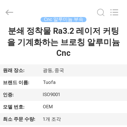
체.
Copyright
©
2021
-
Cnc 알루미늄 부속
2026
Shenzhen
Tuofa
분쇄 정착물 Ra3.2 레이저 커팅
집
Technology
Co.,
Ltd..
을 기계화하는 브로칭 알루미늄
All
Rights
제
Reserved.
Cnc
품
원래 장소:
광동, 중국
우
Tuofa
브랜드 이름:
리
ISO9001
인증:
에
OEM
모델 번호:
관
최소 주문 수량:
1개 조각