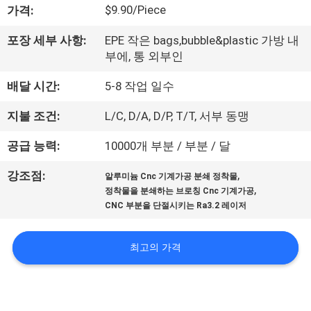
한
$9.90/Piece
가격:
것
포장 세부 사항:
EPE 작은 bags,bubble&plastic 가방 내
부에, 통 외부인
공
배달 시간:
5-8 작업 일수
장
지불 조건:
L/C, D/A, D/P, T/T, 서부 동맹
투
공급 능력:
10000개 부분 / 부분 / 달
어
,
강조점:
알루미늄 Cnc 기계가공 분쇄 정착물
,
정착물을 분쇄하는 브로칭 Cnc 기계가공
품
CNC 부분을 단절시키는 Ra3.2 레이저
질
최고의 가격
관
리