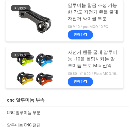
알루미늄 합금 조정 가능
도
한 각도 자전거 핸들 굴대
자전거 싸이클 부분
$0.9-10 / pcs MOQ:10 PC
개
연락하다
인
정
자전거 핸들 굴대 알루미
늄 -10을 폴딩시키는 알
보
루미늄 도로 Mtb 산악
$0.80 - $16.00 / Piece MOQ:10개 부분
보
연락하다
호
정
cnc 알루미늄 부속
책
CNC 알루미늄 부분
알루미늄 CNC 절단