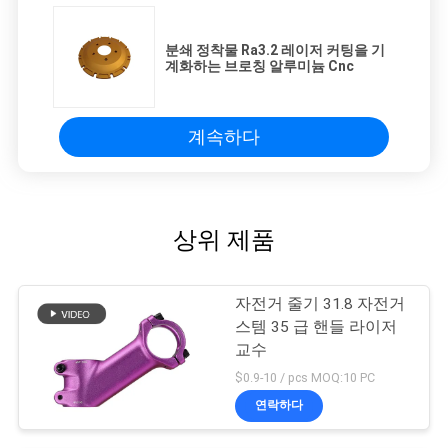
을
요
분쇄 정착물 Ra3.2 레이저 커팅을 기
계화하는 브로칭 알루미늄 Cnc
청
하
계속하다
십
시
상위 제품
오
자전거 줄기 31.8 자전거
사
스템 35 급 핸들 라이저
교수
이
$0.9-10 / pcs MOQ:10 PC
트
연락하다
지