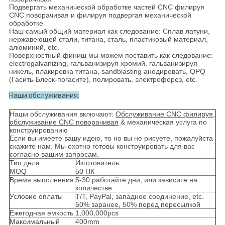
Подвергать механической обработке частей CNC филируя
CNC поворачивая и филируя подвергая механической
обработке
Наш самый общий материал как следование: Сплав латуни,
нержавеющей стали, титана, сталь, пластиковый материал,
алюминий, etc.
Поверхностный финиш мы можем поставить как следование:
electrogalvanizing, гальванизируя хромий, гальванизируя
никель, плакировка титана, sandblasting анодировать, QPQ
(Гасить-Блеск-погасите), полировать, электрофорез, etc.
Наши обслуживания:
Наши обслуживания включают:
Обслуживание CNC филируя,
обслуживание CNC поворачивая
& механическая услуга по
конструированию
Если вы имеете вашу идею, то но вы не рисуете, пожалуйста
скажите нам. Мы охотно готовы конструировать для вас
согласно вашим запросам.
Тип дела
Изготовитель
MOQ
50 ПК
Время выполнения
5-30 работайте дни, или зависите на
количестве
Условие оплаты
T/T, PayPal, западное соединение, etc.
50% заранее, 50% перед пересылкой
Ежегодная емкость
1,000,000pcs
Максимальный
400mm