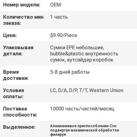
КОНТРОЛЬ
Номер модели:
OEM
КАЧЕСТВА
Количество мин
1 часть
заказа:
СВЯЖИТЕСЬ
Цена:
$9.90/Piece
С
Упаковывая
Сумки EPE небольшие,
НАМИ
детали:
bubble&plastic внутренность
сумок, аутсайдер коробок
Время
5-8 дней работы
НОВОСТИ
доставки:
Условия
LC, D/A, D/P, T/T, Western Union
ЗАПРОСИТЕ
оплаты:
ЦИТАТУ
Поставка
10000 часть/частей/месяц
способности:
КАРТА
Выделенное:
Алюминиевое приспособление Cnc
подвергая механической обработке
САЙТА
филируя