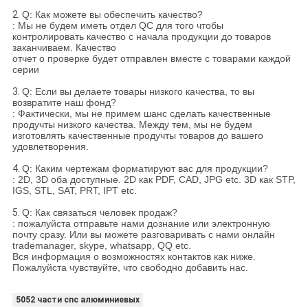
2.
Q: Как можете вы обеспечить качество?
: Мы не будем иметь отдел QC для того чтобы
контролировать качество с начала продукции до товаров
заканчиваем. Качество
отчет о проверке будет отправлен вместе с товарами каждой
серии
3.
Q: Если вы делаете товары низкого качества, то вы
возвратите наш фонд?
: Фактически, мы не примем шанс сделать качественные
продучты низкого качества. Между тем, мы не будем
изготовлять качественные продучты товаров до вашего
удовлетворения.
4.
Q: Каким чертежам форматируют вас для продукции?
: 2D, 3D оба доступные. 2D как PDF, CAD, JPG etc. 3D как STP,
IGS, STL, SAT, PRT, IPT etc.
5.
Q: Как связаться человек продаж?
: пожалуйста отправьте нами дознание или электронную
почту сразу. Или вы можете разговаривать с нами онлайн
trademanager, skype, whatsapp, QQ etc.
Вся информация о возможностях контактов как ниже.
Пожалуйста чувствуйте, что свободно добавить нас.
5052 части cnc алюминиевых