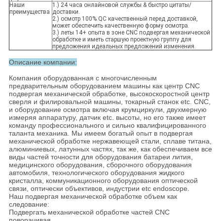
Наши
1.) 24 часа онлайновой службы & быстро цитаты/
преимущества
доставки.
2.) осмотр 100% QC качественный перед доставкой,
может обеспечить качественную форму осмотра.
3.) леты 14+ опыта в зоне CNC подвергая механической
обработке и иметь старшую проектную группу для
предложения идеальных предложений изменения.
Описание компании:
Компания оборудованная с многочисленным
предварительным оборудованием машины как центр CNC
подвергая механической обработке, высокоскоростной центр
сверля и филировальной машины, токарный станок etc. CNC,
и оборудование осмотра включая крумциркули, двухмерную
измеряя аппаратуру, датчик etc. высоты, но его также имеет
команду профессионального и сильно квалифицированного
таланта механика. Мы имеем богатый опыт в подвергая
механической обработке нержавеющей стали, сплаве титана,
алюминиевых, латунных частях, так же, как обеспечиваем все
виды частей точности для оборудования батареи лития,
медицинского оборудования, сборочного оборудования
автомобиля, технологического оборудования жидкого
кристалла, коммуникационного оборудования оптической
связи, оптически объективов, индустрии etc endoscope.
Наш подвергая механической обработке объем как
следование:
Подвергать механической обработке частей CNC
поворачивая