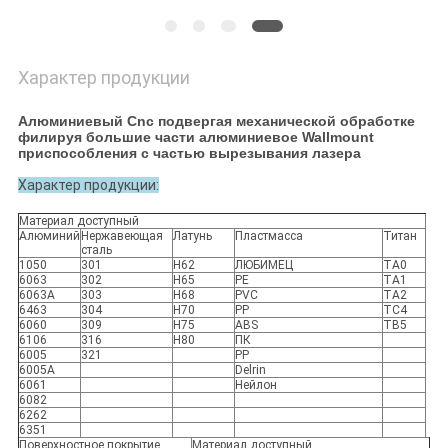
Характер продукции
Алюминиевый Cnc подвергая механической обработке
филируя большие части алюминиевое Wallmount
приспособления с частью вырезывания лазера
Характер продукции:
Материал доступный
Алюминий
Нержавеющая
Латунь
Пластмасса
Титан
сталь
1050
301
H62
ЛЮБИМЕЦ
TA0
6063
302
H65
PE
TA1
6063A
303
H68
PVC
TA2
6463
304
H70
PP
TC4
6060
309
H75
ABS
TB5
6106
316
H80
ПК
6005
321
PP
6005A
Delrin
6061
Нейлон
6082
6262
6351
Поверхностное покрытие
Материал доступный