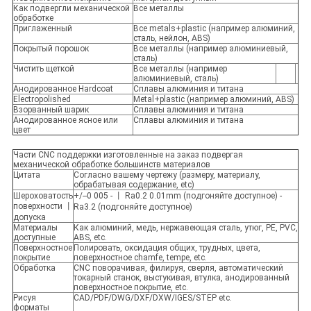
Как подвергли механической
Все металлы
обработке
Приглаженный
Все metals+plastic (например алюминий,
сталь, нейлон, ABS)
Покрытый порошок
Все металлы (например алюминиевый,
сталь)
Чистить щеткой
Все металлы (например
алюминиевый, сталь)
Анодированное Hardcoat
Сплавы алюминия и титана
Electropolished
Metal+plastic (например алюминий, ABS)
Взорванный шарик
Сплавы алюминия и титана
Анодированное ясное или
Сплавы алюминия и титана
цвет
Части CNC поддержки изготовленные на заказ подвергая
механической обработке большинств материалов
Цитата
Согласно вашему чертежу (размеру, материалу,
обрабатывая содержание, etc)
Шероховатость
+/--0 005 - 丨 Ra0.2 0.01mm (подгоняйте доступное) -
поверхности 丨
Ra3.2 (подгоняйте доступное)
допуска
Материалы
Как алюминий, медь, нержавеющая сталь, утюг, PE, PVC,
доступные
ABS, etc.
Поверхностное
Полировать, оксидация общих, трудных, цвета,
покрытие
поверхностное chamfe, tempe, etc.
Обработка
CNC поворачивая, филируя, сверля, автоматический
токарный станок, выстукивая, втулка, анодированный
поверхностное покрытие, etc.
Рисуя
CAD/PDF/DWG/DXF/DXW/IGES/STEP etc.
форматы