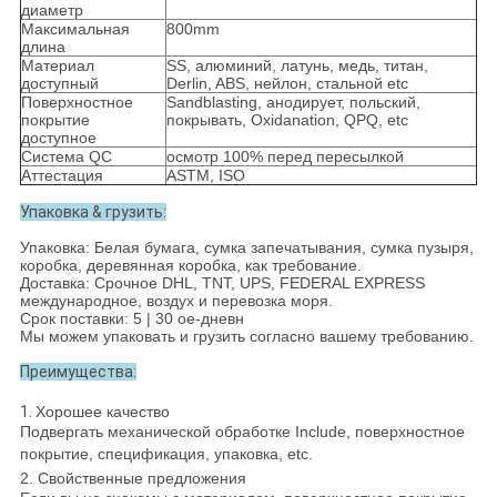
диаметр
Максимальная
800mm
длина
Материал
SS, алюминий, латунь, медь, титан,
доступный
Derlin, ABS, нейлон, стальной etc
Поверхностное
Sandblasting, анодирует, польский,
покрытие
покрывать, Oxidanation, QPQ, etc
доступное
Система QC
осмотр 100% перед пересылкой
Аттестация
ASTM, ISO
Упаковка & грузить:
Упаковка: Белая бумага, сумка запечатывания, сумка пузыря,
коробка, деревянная коробка, как требование.
Доставка: Срочное DHL, TNT, UPS, FEDERAL EXPRESS
международное, воздух и перевозка моря.
Срок поставки: 5 | 30 ое-дневн
Мы можем упаковать и грузить согласно вашему требованию.
Преимущества:
1.
Хорошее качество
Подвергать механической обработке Include, поверхностное
покрытие, спецификация, упаковка, etc.
2. Свойственные предложения