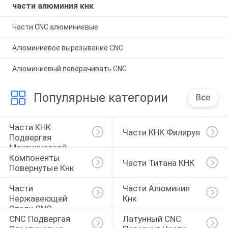
части алюминия кнк
Части CNC алюминиевые
Алюминиевое вырезывание CNC
Алюминиевый поворачивать CNC
Популярные категории
Все
Части КНК 
Части КНК Филируя
Подвергая 
Механической 
Компоненты 
Обработке
Части Титана КНК
Повернутые Кнк
Части 
Части Алюминия 
Нержавеющей 
Кнк
Стали CNC
CNC Подвергая 
Латунный CNC 