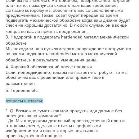
Если вы не знакомы с материалом, поверхностное покрытие
или что-то, пожалуйста скажите нам ваше требование,
согласно которому мы обеспечите вас со свойственными
предложениями. Также, совет будет передан во время
подвергать механической обработке когда ваш дизайн будет
счесн не хорошим достаточно. В любом случае, он в конце
концов до вас ли принять предложения.
3. Недорогой в подвергать hardended металл механической
обработке
Мы находили наш путь замедлять повреждение инструмента
во время подвергать hardended металл механической
обработке, и в результате, уменшения цены.
4. Хороший обслуживаний после продажи
Если, непредвиденно, товары нет встретить требуют, то мы
обеспечим вас с решениями или примем твое в
рассмотрение.
5. Терпение etc
вопросы и ответы:
1.
Q: Возможно суметь как мои продукты идя дальше без
навещать ваша компания?
: Да. Мы предложим детальный производственный план и
отправим еженедельные отчеты с цифровыми
изображениями и видео которые показывают
производственный процесс