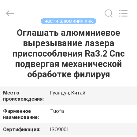
2026
Shenzhen
Tuofa
Technology
Co.,
части алюминия кнк
Ltd..
All
Rights
Оглашать алюминиевое
ДОМОЙ
Reserved.
вырезывание лазера
ПРОДУКТЫ
приспособления Ra3.2 Cnc
подвергая механической
О
обработке филируя
НАС
Место
Гуандун, Китай
происхождения:
ЭКСКУРСИЯ
ПО
Фирменное
Tuofa
наименование:
ЗАВОДУ
Сертификация:
ISO9001