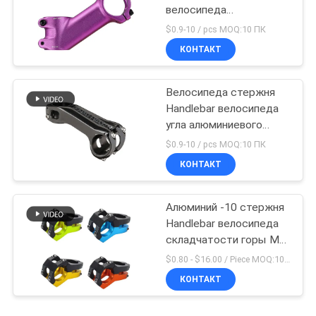
велосипеда
наполнитель рослости
$0.9-10 / pcs MOQ:10 ПК
Handlebar 35 градусов
КОНТАКТ
Велосипеда стержня
Handlebar велосипеда
угла алюминиевого
сплава части
$0.9-10 / pcs MOQ:10 ПК
регулируемого
КОНТАКТ
задействуя
Алюминий -10 стержня
Handlebar велосипеда
складчатости горы Mtb
дороги Aliminum
$0.80 - $16.00 / Piece MOQ:10 частей
КОНТАКТ