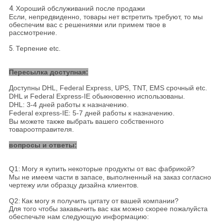
4.
Хороший обслуживаний после продажи
Если, непредвиденно, товары нет встретить требуют, то мы
обеспечим вас с решениями или примем твое в
рассмотрение.
5.
Терпение etc.
Пересылка доступная:
Доступны DHL, Federal Express, UPS, TNT, EMS срочный etc.
DHL и Federal Express-IE обыкновенно использованы.
DHL: 3-4 дней работы к назначению
.
Federal express-IE: 5-7 дней работы к назначению
.
Вы можете также выбрать вашего собственного
товароотправителя.
вопросы и ответы:
Q1:
Могу я купить некоторые продукты от вас фабрикой?
Мы не имеем части в запасе, выполненный на заказ согласно
чертежу или образцу дизайна клиентов.
Q2:
Как могу я получить цитату от вашей компании?
Для того чтобы закавычить вас как можно скорее пожалуйста
обеспечьте нам следующую информацию: