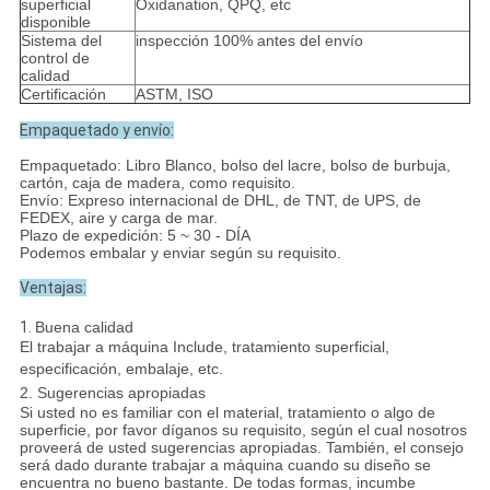
superficial
Oxidanation, QPQ, etc
disponible
Sistema del
inspección 100% antes del envío
control de
calidad
Certificación
ASTM, ISO
Empaquetado y envío:
Empaquetado: Libro Blanco, bolso del lacre, bolso de burbuja,
cartón, caja de madera, como requisito.
Envío: Expreso internacional de DHL, de TNT, de UPS, de
FEDEX, aire y carga de mar.
Plazo de expedición: 5 ~ 30 - DÍA
Podemos embalar y enviar según su requisito.
Ventajas:
1.
Buena calidad
El trabajar a máquina Include, tratamiento superficial,
especificación, embalaje, etc.
2. Sugerencias apropiadas
Si usted no es familiar con el material, tratamiento o algo de
superficie, por favor díganos su requisito, según el cual nosotros
proveerá de usted sugerencias apropiadas. También, el consejo
será dado durante trabajar a máquina cuando su diseño se
encuentra no bueno bastante. De todas formas, incumbe