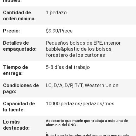
modelo:
FÁBRICA
Cantidad de
1 pedazo
orden mínima:
CONTROL
Precio:
$9.90/Piece
DE
Detalles de
Pequeños bolsos de EPE, interior
CALIDAD
empaquetado:
bubble&plastic de los bolsos,
forastero de los cartones
CONTACTA
Tiempo de
5-8 días del trabajo
entrega:
CON
NOSOTROS
Condiciones de
LC, D/A, D/P, T/T, Western Union
pago:
NOTICIAS
Capacidad de
10000 pedazos/pedazos/mes
la fuente:
Lo más
Accesorio que muele que trabaja a máquina de
SOLICITAR
aluminio del CNC
destacado:
,
UNA
Puesta en la brocheta del accesorio que muele