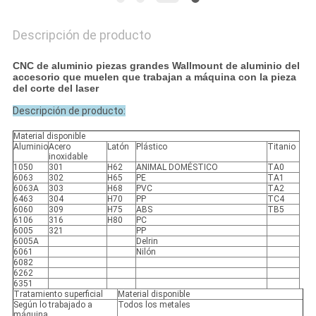
Descripción de producto
CNC de aluminio piezas grandes Wallmount de aluminio del
accesorio que muelen que trabajan a máquina con la pieza
del corte del laser
Descripción de producto:
Material disponible
Aluminio
Acero
Latón
Plástico
Titanio
inoxidable
1050
301
H62
ANIMAL DOMÉSTICO
TA0
6063
302
H65
PE
TA1
6063A
303
H68
PVC
TA2
6463
304
H70
PP
TC4
6060
309
H75
ABS
TB5
6106
316
H80
PC
6005
321
PP
6005A
Delrin
6061
Nilón
6082
6262
6351
Tratamiento superficial
Material disponible
Según lo trabajado a
Todos los metales
máquina