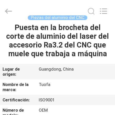
-
2026
Shenzhen
Tuofa
Technology
Piezas del aluminio del CNC
Co.,
Ltd..
All
Puesta en la brocheta del
EN
Rights
Reserved.
corte de aluminio del laser del
CASA.
accesorio Ra3.2 del CNC que
PRODUCTOS
muele que trabaja a máquina
SOBRE
Lugar de
Guangdong, China
origen:
NOSOTROS
Nombre de la
Tuofa
marca:
RECORRIDO
Certificación:
ISO9001
POR
LA
Número de
OEM