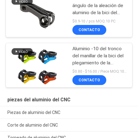
ángulo de la aleación de
aluminio de la bici del
manillar de la bicicleta
$0.9-10 / pcs MOQ:10 PC
ajustable del tronco
CONTACTO
Aluminio -10 del tronco
del manillar de la bici del
plegamiento de la
montaña de Mtb del
$0.80 - $16.00 / Piece MOQ:10 pedazos
camino de Aliminum
CONTACTO
piezas del aluminio del CNC
Piezas de aluminio del CNC
Corte de aluminio del CNC
Torneado de aluminio del CNC