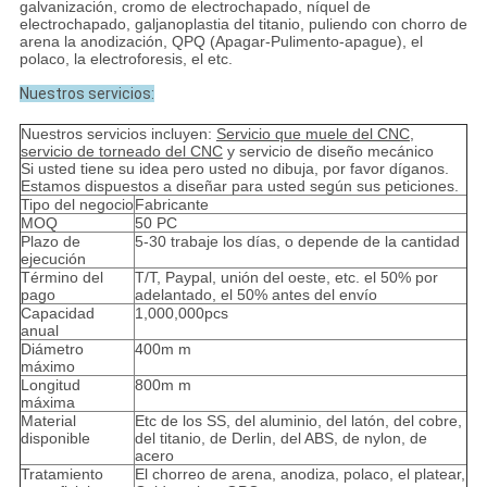
galvanización, cromo de electrochapado, níquel de
electrochapado, galjanoplastia del titanio, puliendo con chorro de
arena la anodización, QPQ (Apagar-Pulimento-apague), el
polaco, la electroforesis, el etc.
Nuestros servicios:
Nuestros servicios incluyen:
Servicio que muele del CNC,
servicio de torneado del CNC
y servicio de diseño mecánico
Si usted tiene su idea pero usted no dibuja, por favor díganos.
Estamos dispuestos a diseñar para usted según sus peticiones.
Tipo del negocio
Fabricante
MOQ
50 PC
Plazo de
5-30 trabaje los días, o depende de la cantidad
ejecución
Término del
T/T, Paypal, unión del oeste, etc. el 50% por
pago
adelantado, el 50% antes del envío
Capacidad
1,000,000pcs
anual
Diámetro
400m m
máximo
Longitud
800m m
máxima
Material
Etc de los SS, del aluminio, del latón, del cobre,
disponible
del titanio, de Derlin, del ABS, de nylon, de
acero
Tratamiento
El chorreo de arena, anodiza, polaco, el platear,