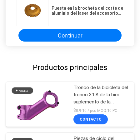
Puesta en la brocheta del corte de
aluminio del laser del accesorio
Ra3.2 del CNC que muele que
trabaja a máquina
Continuar
Productos principales
Tronco de la bicicleta del
tronco 31,8 de la bici
suplemento de la
canalización vertical del
$0.9-10 / pcs MOQ:10 PC
manillar de 35 grados
CONTACTO
Piezas de ciclo del