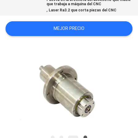
que trabaja a máquina del CNC
CITA
,
Laser Ra3.2 que corta piezas del CNC
MAPA
MEJOR PRECIO
DEL
SITIO
POLÍTICA
DE
PRIVACIDAD