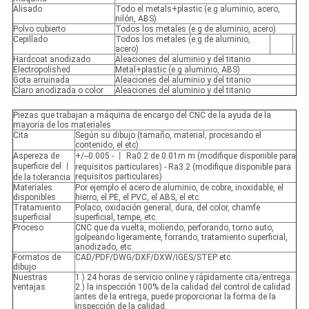
Alisado
Todo el metals+plastic (e.g aluminio, acero,
nilón, ABS)
Polvo cubierto
Todos los metales (e.g de aluminio, acero)
Cepillado
Todos los metales (e.g de aluminio,
acero)
Hardcoat anodizado
Aleaciones del aluminio y del titanio
Electropolished
Metal+plastic (e.g aluminio, ABS)
Gota arruinada
Aleaciones del aluminio y del titanio
Claro anodizada o color
Aleaciones del aluminio y del titanio
Piezas que trabajan a máquina de encargo del CNC de la ayuda de la
mayoría de los materiales
Cita
Según su dibujo (tamaño, material, procesando el
contenido, el etc)
Aspereza de
+/--0.005 - 丨 Ra0.2 de 0.01m m (modifique disponible para
superficie del 丨
requisitos particulares) - Ra3.2 (modifique disponible para
requisitos particulares)
de la tolerancia
Materiales
Por ejemplo el acero de aluminio, de cobre, inoxidable, el
disponibles
hierro, el PE, el PVC, el ABS, el etc.
Tratamiento
Polaco, oxidación general, dura, del color, chamfe
superficial
superficial, tempe, etc.
Proceso
CNC que da vuelta, moliendo, perforando, torno auto,
golpeando ligeramente, forrando, tratamiento superficial,
anodizado, etc.
Formatos de
CAD/PDF/DWG/DXF/DXW/IGES/STEP etc.
dibujo
Nuestras
1.) 24 horas de servicio online y rápidamente cita/entrega.
ventajas
2.) la inspección 100% de la calidad del control de calidad
antes de la entrega, puede proporcionar la forma de la
inspección de la calidad.