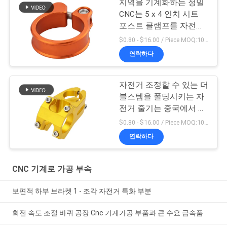
지역을 기계화하는 정밀
도
CNC는 5 x 4 인치 시트
포스트 클램프를 자전거
로 갑니다
$0.80 - $16.00 / Piece MOQ:10개 부분
개
연락하다
인
자전거 조정할 수 있는 더
정
블스템을 폴딩시키는 자
전거 줄기는 중국에서 했
보
습니다
$0.80 - $16.00 / Piece MOQ:10개 부분
보
연락하다
호
CNC 기계로 가공 부속
정
책
보편적 하부 브라켓 1 - 조각 자전거 특화 부분
회전 속도 조절 바퀴 공장 Cnc 기계가공 부품과 큰 수요 금속품