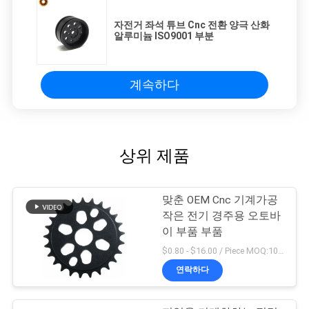
을
자전거 좌석 튜브 Cnc 전환 양극 산화
요
알루미늄 ISO9001 부분
청
계속하다
하
십
시
상위 제품
오
맞춘 OEM Cnc 기계가공
작은 전기 경주용 오토바
사
이 부품 부품
이
$0.80 - $16.00 / Piece MOQ:10개 부분
연락하다
트
지