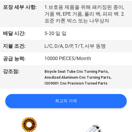
한
포장 세부 사항:
1.보호용 제품을 위해 패키징된 종이,
것
거품 백, EPE 거품, 폴리 백, 피피 백. 2.
표준 카톤 박스 또는 나무상자
공
배달 시간:
5-20 일 일
장
지불 조건:
L/C, D/A, D/P, T/T, 서부 동맹
투
10000 PIECES/Month
공급 능력:
어
,
강조점:
Bicycle Seat Tube Cnc Turning Parts
,
Anodized Aluminum Cnc Turning Parts
ISO9001 Cnc Precision Turned Parts
품
질
최고의 가격
관
리