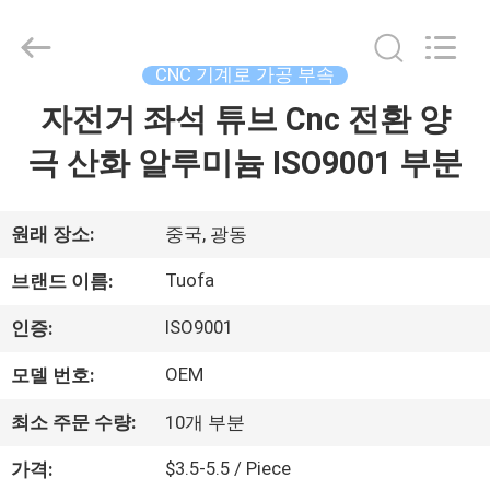
체.
Copyright
©
2021
-
CNC 기계로 가공 부속
2026
Shenzhen
Tuofa
자전거 좌석 튜브 Cnc 전환 양
집
Technology
Co.,
Ltd..
극 산화 알루미늄 ISO9001 부분
All
Rights
제
Reserved.
품
원래 장소:
중국, 광동
Tuofa
브랜드 이름:
우
ISO9001
인증:
리
OEM
모델 번호:
에
최소 주문 수량:
10개 부분
관
$3.5-5.5 / Piece
가격: