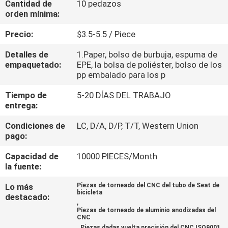
Cantidad de
10 pedazos
FÁBRICA
orden mínima:
Precio:
$3.5-5.5 / Piece
CONTROL
Detalles de
1.Paper, bolso de burbuja, espuma de
DE
empaquetado:
EPE, la bolsa de poliéster, bolso de los
CALIDAD
pp embalado para los p
Tiempo de
5-20 DÍAS DEL TRABAJO
entrega:
CONTACTA
CON
Condiciones de
LC, D/A, D/P, T/T, Western Union
pago:
NOSOTROS
Capacidad de
10000 PIECES/Month
la fuente:
NOTICIAS
Lo más
Piezas de torneado del CNC del tubo de Seat de
bicicleta
destacado:
,
SOLICITAR
Piezas de torneado de aluminio anodizadas del
CNC
UNA
,
Piezas dadas vuelta precisión del CNC ISO9001