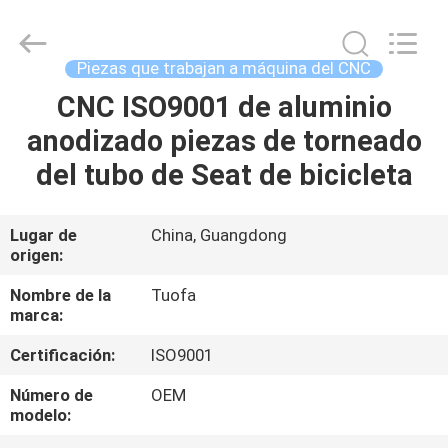
-
2026
Shenzhen
Tuofa
Technology
Piezas que trabajan a máquina del CNC
Co.,
Ltd..
All
CNC ISO9001 de aluminio
EN
Rights
Reserved.
anodizado piezas de torneado
CASA.
del tubo de Seat de bicicleta
PRODUCTOS
Lugar de
China, Guangdong
origen:
SOBRE
NOSOTROS
Nombre de la
Tuofa
marca:
Certificación:
ISO9001
RECORRIDO
POR
Número de
OEM
modelo:
LA