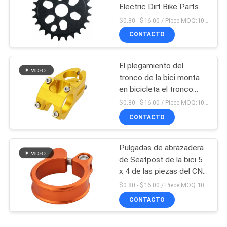
Electric Dirt Bike Parts
del CNC del OEM
$0.80 - $16.00 / Piece MOQ:10 pedazos
CONTACTO
El plegamiento del
tronco de la bici monta
en bicicleta el tronco
doble ajustable hecho en
$0.80 - $16.00 / Piece MOQ:10 pedazos
China
CONTACTO
Pulgadas de abrazadera
de Seatpost de la bici 5
x 4 de las piezas del CNC
de la precisión que
$0.80 - $16.00 / Piece MOQ:10 pedazos
trabajan a máquina
CONTACTO