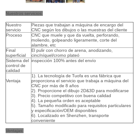
Nuestros servicios:
Nuestro
Piezas que trabajan a máquina de encargo del
servicio
CNC según los dibujos o las muestras del cliente
Proceso
CNC que muele y que da vuelta, perforando,
moliendo, golpeando ligeramente, corte del
alambre, etc
Final
El pulir con chorro de arena, anodizando,
superficial
cinc/níquel/cromo plateó
Sistema del
inspección 100% antes del envío
control de
calidad
1). La tecnología de Tuofa es una fábrica que
Ventaja
proporciona el servicio que trabaja a máquina del
CNC por más de 8 años
2). Proporcione el dibujo 2D&3D para modificarse
3). Precio competitivo con buena calidad
4). La pequeña orden es aceptable
5). Tamaño modificado para requisitos particulares
y especificación/OEM disponibles
6). Localizado en Shenzhen, transporte
conveniente
Ventajas: