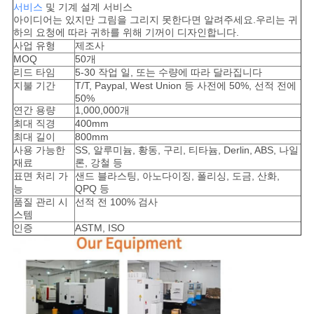
서비스
및 기계 설계 서비스
도
아이디어는 있지만 그림을 그리지 못한다면 알려주세요.우리는 귀
하의 요청에 따라 귀하를 위해 기꺼이 디자인합니다.
사업 유형
제조사
MOQ
50개
개
리드 타임
5-30 작업 일, 또는 수량에 따라 달라집니다
지불 기간
T/T, Paypal, West Union 등 사전에 50%, 선적 전에
인
50%
연간 용량
1,000,000개
정
최대 직경
400mm
최대 길이
800mm
사용 가능한
SS, 알루미늄, 황동, 구리, 티타늄, Derlin, ABS, 나일
보
재료
론, 강철 등
표면 처리 가
샌드 블라스팅, 아노다이징, 폴리싱, 도금, 산화,
보
능
QPQ 등
품질 관리 시
선적 전 100% 검사
호
스템
인증
ASTM, ISO
정
책