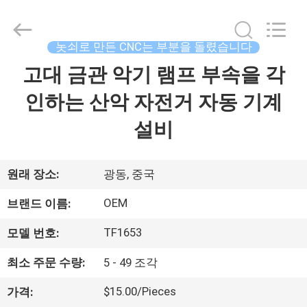
체.
Copyright
©
2021
-
놋쇠로 만든 CNC는 부분을 돌렸습니다
2026
Shenzhen
Tuofa
고대 금관 악기 램프 부속을 각
집
Technology
Co.,
Ltd..
인하는 산악 자전거 자동 기계
All
Rights
제
Reserved.
설비
품
원래 장소:
광동, 중국
우
OEM
브랜드 이름:
리
TF1653
모델 번호:
에
최소 주문 수량:
5 - 49 조각
관
$15.00/Pieces
가격: