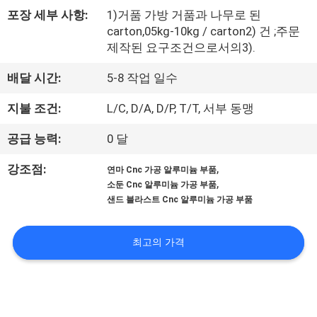
한
포장 세부 사항:
1)거품 가방 거품과 나무로 된
것
carton,05kg-10kg / carton2) 건 ;주문
제작된 요구조건으로서의3).
공
배달 시간:
5-8 작업 일수
장
지불 조건:
L/C, D/A, D/P, T/T, 서부 동맹
투
공급 능력:
0 달
어
,
강조점:
연마 Cnc 가공 알루미늄 부품
,
소둔 Cnc 알루미늄 가공 부품
샌드 블라스트 Cnc 알루미늄 가공 부품
품
질
최고의 가격
관
리