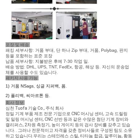
포장 및 배송:
패킹 세부사항: 거품 부대, 단 하나 Zip 부대, 거품, Polybag, 판지
등을 포함하는 표준 포장
납품 세부사항: 지불받은 후에 7-30 작업 일.
배송 방법: DHL, UPS, TNT, FedEx, 항공, 해상 등. 자신의 운송업
체를 사용할 수도 있습니다.
패키지 사용 가능:
1) 거품
NS
ags, 싱글 지퍼백, 폼
.
2) 폴리백,
씨
아르톤 등
.
회사 정보:
심천 Tuofa 기술 Co., 주식 회사
정밀 기계 부품 제조 전문 기업으로 CNC 머시닝 센터, 고속 드릴링
및 밀링 머시닝 센터, CNC 선반 등과 같은 수많은 첨단 기계 장비와
캘리퍼스, 2차원 측정기, 높이 게이지 등의 검사 장비를 갖추고 있습
니다. . 그러나 전문적이고 자격을 갖춘 정비사들로 구성된 팀도 소유
하고 있습니다.우리는 스테인레스 스틸, 티타늄 합금, 알루미늄, 황동