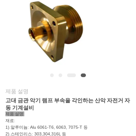
저
희
와
연
락
뉴
제품 설명
스
고대 금관 악기 램프 부속을 각인하는 산악 자전거 자
동 기계설비
인
제품 설명:
재료:
용
1).알루미늄: Alu 6061-T6, 6063, 7075-T 등
2).스테인리스: 303,304,316L 등