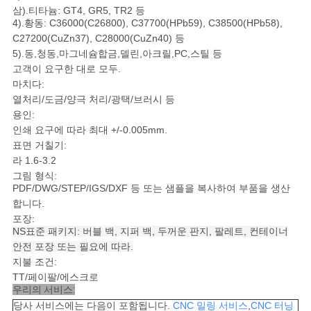
을
삼).티타늄: GT4, GR5, TR2 등
4).황동: C36000(C26800), C37700(HPb59), C38500(HPb58),
요
C27200(CuZn37), C28000(CuZn40) 등
5).동,청동,마그네슘합금,델린,아크릴,PC,스틸 등
청
고객이 요구한 대로 모두.
마치다:
하
열처리/도금/양극 처리/광택/브러시 등
십
용인:
인쇄 요구에 따라 최대 +/-0.005mm.
시
표면 거칠기:
라 1.6-3.2
오
그림 형식:
PDF/DWG/STEP/IGS/DXF 등 또는 샘플을 복사하여 부품을 생산
합니다.
사
포장:
NS
표준 패키지: 버블 백, 지퍼 백, 두꺼운 판지, 팔레트, 컨테이너
이
안전 포장 또는 필요에 따라.
지불 조건:
트
TT/페이팔/에스크로
우리의 서비스:
지
당사 서비스에는 다음이 포함됩니다.
CNC 밀링 서비스
,
CNC 터닝