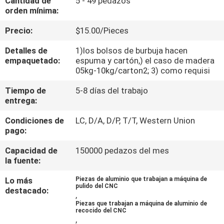
Cantidad de
5 - 49 pedazos
FÁBRICA
orden mínima:
Precio:
$15.00/Pieces
CONTROL
Detalles de
1)los bolsos de burbuja hacen
DE
empaquetado:
espuma y cartón,) el caso de madera
05kg-10kg/carton2; 3) como requisi
CALIDAD
Tiempo de
5-8 días del trabajo
entrega:
CONTACTA
Condiciones de
LC, D/A, D/P, T/T, Western Union
CON
pago:
NOSOTROS
Capacidad de
150000 pedazos del mes
la fuente:
NOTICIAS
Lo más
Piezas de aluminio que trabajan a máquina de
pulido del CNC
destacado:
,
SOLICITAR
Piezas que trabajan a máquina de aluminio de
recocido del CNC
UNA
,