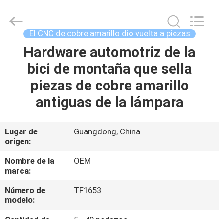
-
2026
Shenzhen
Tuofa
Technology
El CNC de cobre amarillo dio vuelta a piezas
Co.,
Ltd..
All
Hardware automotriz de la
EN
Rights
Reserved.
bici de montaña que sella
CASA.
piezas de cobre amarillo
PRODUCTOS
antiguas de la lámpara
SOBRE
Lugar de
Guangdong, China
origen:
NOSOTROS
Nombre de la
OEM
marca:
RECORRIDO
Número de
TF1653
POR
modelo:
LA