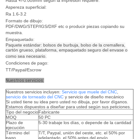
Hasta +/-0.005mm según la impresión requiere.
Aspereza superficial:
Ra 1.6-3.2
Formato de dibujo:
PDF/DWG/STEP/IGS/DXF etc o producir piezas copiando su
muestra.
Empaquetado:
Paquete estándar: bolsos de burbuja, bolso de la cremallera,
cartón grueso, plataforma, empaquetado seguro del envase o
como sea necesario.
Condiciones de pago:
TT/Paypal/Escrow
Nuestros servicios:
Nuestros servicios incluyen:
Servicio que muele del CNC
,
servicio de torneado del CNC
y servicio de diseño mecánico
Si usted tiene su idea pero usted no dibuja, por favor díganos.
Estamos dispuestos a diseñar para usted según sus peticiones.
Tipo del negocio
Fabricante
MOQ
50 PC
Plazo de
5-30 trabaje los días, o depende de la cantidad
ejecución
Término del
T/T, Paypal, unión del oeste, etc. el 50% por
pago
adelantado, el 50% antes del envío