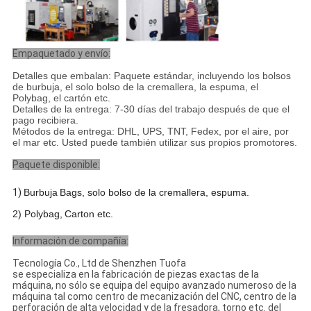
Empaquetado y envío:
Detalles que embalan: Paquete estándar, incluyendo los bolsos
de burbuja, el solo bolso de la cremallera, la espuma, el
Polybag, el cartón etc.
Detalles de la entrega: 7-30 días del trabajo después de que el
pago recibiera.
Métodos de la entrega: DHL, UPS, TNT, Fedex, por el aire, por
el mar etc. Usted puede también utilizar sus propios promotores.
Paquete disponible:
1)
Burbuja
B
ags, solo bolso de la cremallera, espuma
.
2) Polybag,
C
arton etc
.
Información de compañía:
Tecnología Co., Ltd de Shenzhen Tuofa
se especializa en la fabricación de piezas exactas de la
máquina, no sólo se equipa del equipo avanzado numeroso de la
máquina tal como centro de mecanización del CNC, centro de la
perforación de alta velocidad y de la fresadora, torno etc. del