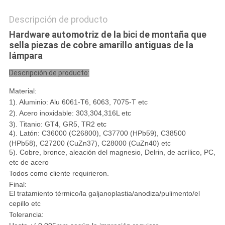
Descripción de producto
Hardware automotriz de la bici de montaña que
sella piezas de cobre amarillo antiguas de la
lámpara
Descripción de producto:
Material:
1). Aluminio: Alu 6061-T6, 6063, 7075-T etc
2). Acero inoxidable: 303,304,316L etc
3). Titanio: GT4, GR5, TR2 etc
4). Latón: C36000 (C26800), C37700 (HPb59), C38500
(HPb58), C27200 (CuZn37), C28000 (CuZn40) etc
5). Cobre, bronce, aleación del magnesio, Delrin, de acrílico, PC,
etc de acero
Todos como cliente requirieron.
Final:
El tratamiento térmico/la galjanoplastia/anodiza/pulimento/el
cepillo etc
Tolerancia: