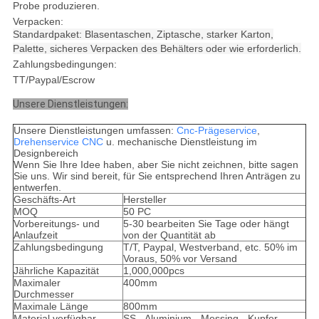
Probe produzieren.
Verpacken:
Standardpaket: Blasentaschen, Ziptasche, starker Karton,
Palette, sicheres Verpacken des Behälters oder wie erforderlich.
Zahlungsbedingungen:
TT/Paypal/Escrow
Unsere Dienstleistungen:
Unsere Dienstleistungen umfassen:
Cnc-Prägeservice
,
Drehenservice CNC
u. mechanische Dienstleistung im
Designbereich
Wenn Sie Ihre Idee haben, aber Sie nicht zeichnen, bitte sagen
Sie uns. Wir sind bereit, für Sie entsprechend Ihren Anträgen zu
entwerfen.
Geschäfts-Art
Hersteller
MOQ
50 PC
Vorbereitungs- und
5-30 bearbeiten Sie Tage oder hängt
Anlaufzeit
von der Quantität ab
Zahlungsbedingung
T/T, Paypal, Westverband, etc. 50% im
Voraus, 50% vor Versand
Jährliche Kapazität
1,000,000pcs
Maximaler
400mm
Durchmesser
Maximale Länge
800mm
Material verfügbar
SS-, Aluminium-, Messing-, Kupfer-,