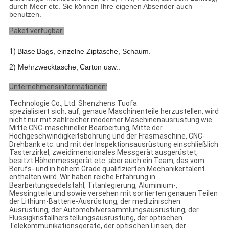
durch Meer etc. Sie können Ihre eigenen Absender auch
benutzen.
Paket verfügbar:
1)
Blase
B
ags, einzelne Ziptasche, Schaum
.
2) Mehrzwecktasche,
C
arton usw.
.
Unternehmensinformationen:
Technologie Co., Ltd. Shenzhens Tuofa
spezialisiert sich, auf, genaue Maschinenteile herzustellen, wird
nicht nur mit zahlreicher moderner Maschinenausrüstung wie
Mitte CNC-maschineller Bearbeitung, Mitte der
Hochgeschwindigkeitsbohrung und der Fräsmaschine, CNC-
Drehbank etc. und mit der Inspektionsausrüstung einschließlich
Tasterzirkel, zweidimensionales Messgerät ausgerüstet,
besitzt Höhenmessgerät etc. aber auch ein Team, das vom
Berufs- und in hohem Grade qualifizierten Mechanikertalent
enthalten wird. Wir haben reiche Erfahrung in
Bearbeitungsedelstahl, Titanlegierung, Aluminium-,
Messingteile und sowie versehen mit sortierten genauen Teilen
der Lithium-Batterie-Ausrüstung, der medizinischen
Ausrüstung, der Automobilversammlungsausrüstung, der
Flüssigkristallherstellungsausrüstung, der optischen
Telekommunikationsgeräte, der optischen Linsen, der