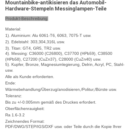
Mountainbike-antikisieren das Automobil-
Hardware-Stempeln Messinglampen-Teile
Produkt-Beschreibung:
Material:
1). Aluminium: Alu 6061-T6, 6063, 7075-T usw.
2). Edelstahl: 303,304,316L usw.
3). Titan: GT4, GR5, TR2 usw.
4). Messing: C36000 (C26800), C37700 (HPb59), C38500
(HPb58), C27200 (CuZn37), C28000 (CuZn40) usw.
5). Kupfer, Bronze, Magnesiumlegierung, Delrin, Acryl, PC, Stahl-
usw.
Alle als Kunde erforderten.
Ende:
Wärmebehandlung/Überzug/anodisieren,/Politur,/Bürste usw.
Toleranz:
Bis zu +/-0.005mm gemäß des Druckes erfordert.
Oberflächenrauigkeit:
Ra 1.6-3.2
Zeichnendes Format:
PDF/DWG/STEP/IGS/DXF usw. oder Teile durch die Kopie Ihrer