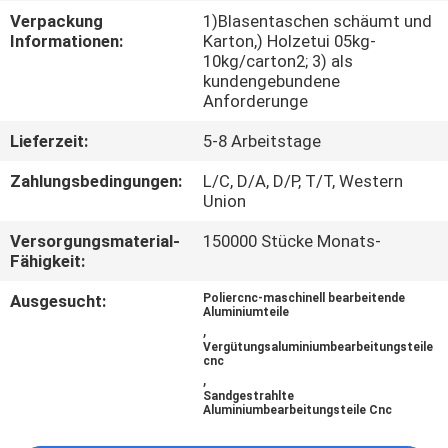
Verpackung
1)Blasentaschen schäumt und
KONTAKT
Informationen:
Karton,) Holzetui 05kg-
10kg/carton2; 3) als
MIT
kundengebundene
Anforderunge
UNS
Lieferzeit:
5-8 Arbeitstage
NEUIGKEITEN
Zahlungsbedingungen:
L/C, D/A, D/P, T/T, Western
Union
BITTE
Versorgungsmaterial-
150000 Stücke Monats-
Fähigkeit:
UM
Ausgesucht:
Poliercnc-maschinell bearbeitende
EIN
Aluminiumteile
,
ANGEBOT
Vergütungsaluminiumbearbeitungsteile
cnc
,
Sandgestrahlte
SITEMAP
Aluminiumbearbeitungsteile Cnc