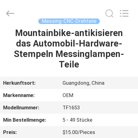
Tuofa
Technology
Co.,
Ltd..
All
Messing-CNC-Drehteile
Rights
Reserved.
Mountainbike-antikisieren
ZU
das Automobil-Hardware-
HAUSE
Stempeln Messinglampen-
PRODUKTE
Teile
ÜBER
Herkunftsort:
Guangdong, China
UNS
Markenname:
OEM
Modellnummer:
TF1653
WERKSBESICHTIGUNG
Min Bestellmenge:
5 - 49 Stücke
QUALITÄTSKONTROLLE
Preis:
$15.00/Pieces