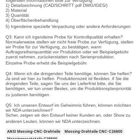
folgenden Informationen bitte zur Verfügung:
1) Detailzeichnung (CAD/SCHRITT pdf DWG/IGES/)
2) Material
3) Quantität
4) Oberflächenbehandlung
5) Irgendeine spezielle Verpackung oder andere Anforderungen
Q3: Kann ich irgendeine Probe für Kontrollqualität erhalten?
Normalerweise stellen wir nicht freie Probe zur Verfügung, stellen
wir Probe für zur Verfügung, zu bestätigen, wann
Auftragsreihenquantität vor Produktion oder wir Beispielgebühr
zuerst nehmen, zurückerstatten nach Serienproduktion.
Einzelne Probe erhebt die Beispielgebühr.
Q4: Wenn ich die dringenden Teile benötige, können Sie helfen?
Ja sind wir hier zu helfen. Produktionszeit ist flexibles .if Sie die
dringenden Teile, sagen Sie uns der Lieferfrist bitte, die Sie
benötigen, wir tun unser Bestes, um die Produktionsplanpriorität
zu justieren benötigen.
Q5: Ich unseren Entwurf im Geheimnis führen, können möchten
wir NDA unterzeichnen?
Sicher, zeigen wir den Entwurf keiner Kunden an, oder Show zu
anderen Leuten, können wir NDA unterzeichnen.
ANSI Messing-CNC-Drehteile
Messing-Drehteile CNC-C26800
Messingersatzteile C38500