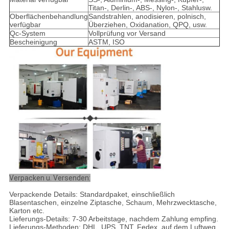
Titan-, Derlin-, ABS-, Nylon-, Stahlusw.
Oberflächenbehandlung
Sandstrahlen, anodisieren, polnisch,
verfügbar
Überziehen, Oxidanation, QPQ, usw.
Qc-System
Vollprüfung vor Versand
Bescheinigung
ASTM, ISO
Verpacken u. Versenden:
Verpackende Details: Standardpaket, einschließlich
Blasentaschen, einzelne Ziptasche, Schaum, Mehrzwecktasche,
Karton etc.
Lieferungs-Details: 7-30 Arbeitstage, nachdem Zahlung empfing.
Lieferungs-Methoden: DHL, UPS, TNT, Fedex, auf dem Luftweg,