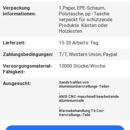
Verpackung
1.Paper, EPE-Schaum,
KONTAKT
Informationen:
Polytasche, pp.-Tasche
verpackt für schützende
MIT
Produkte. Kästen oder
UNS
Holzkisten
Lieferzeit:
15-20 Arbeits-Tag
NEUIGKEITEN
Zahlungsbedingungen:
T/T, Western Union, Paypal
Versorgungsmaterial-
10000 Stücke/Woche
BITTE
Fähigkeit:
UM
Ausgesucht:
Sandstrahlen von
Aluminiumherstellungs-Teilen
EIN
,
ANSI CNC-maschinell bearbeitende
ANGEBOT
Aluminiumteile
,
Wärmebehandlung T6 Cnc-
Herstellungs-Teile
SITEMAP