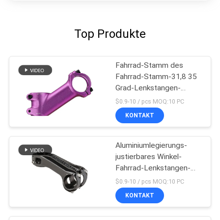
Top Produkte
Fahrrad-Stamm des
Fahrrad-Stamm-31,8 35
Grad-Lenkstangen-
Aufbruch-Ergänzung
$0.9-10 / pcs MOQ:10 PC
KONTAKT
Aluminiumlegierungs-
justierbares Winkel-
Fahrrad-Lenkstangen-
Stamm-Fahrrad-
$0.9-10 / pcs MOQ:10 PC
Radfahrenteile
KONTAKT