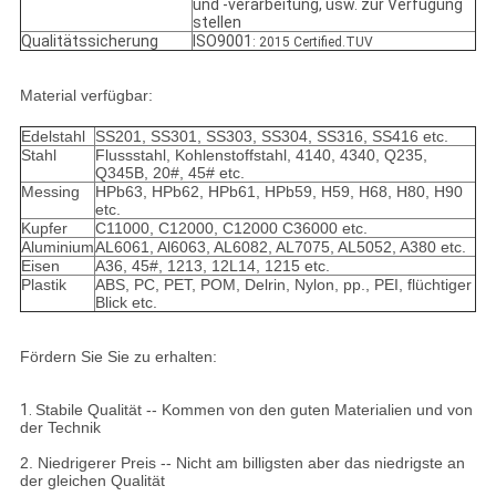
und -verarbeitung, usw. zur Verfügung
stellen
Qualitätssicherung
ISO9001
: 2015 Certified.TUV
Material verfügbar:
Edelstahl
SS201, SS301, SS303, SS304, SS316, SS416 etc.
Stahl
Flussstahl, Kohlenstoffstahl, 4140, 4340, Q235,
Q345B, 20#, 45# etc.
Messing
HPb63, HPb62, HPb61, HPb59, H59, H68, H80, H90
etc.
Kupfer
C11000, C12000, C12000 C36000 etc.
Aluminium
AL6061, Al6063, AL6082, AL7075, AL5052, A380 etc.
Eisen
A36, 45#, 1213, 12L14, 1215 etc.
Plastik
ABS, PC, PET, POM, Delrin, Nylon, pp., PEI, flüchtiger
Blick etc.
Fördern Sie Sie zu erhalten:
1.
Stabile Qualität -- Kommen von den guten Materialien und von
der Technik
2. Niedrigerer Preis -- Nicht am billigsten aber das niedrigste an
der gleichen Qualität