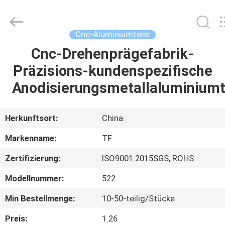
Tuofa
Technology
Co.,
Ltd..
All
Cnc-Aluminiumteile
Rights
Reserved.
Cnc-Drehenprägefabrik-
ZU
Präzisions-kundenspezifische
HAUSE
Anodisierungsmetallaluminiumt
PRODUKTE
Herkunftsort:
China
ÜBER
Markenname:
TF
UNS
Zertifizierung:
ISO9001:2015SGS, ROHS
Modellnummer:
522
WERKSBESICHTIGUNG
Min Bestellmenge:
10-50-teilig/Stücke
QUALITÄTSKONTROLLE
Preis:
1.26