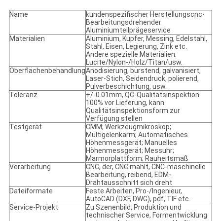
Name
kundenspezifischer Herstellungscnc-
Bearbeitungsdrehender
Aluminiumteilprägeservice
Materialien
Aluminium, Kupfer, Messing, Edelstahl,
Stahl, Eisen, Legierung, Zink etc.
Andere spezielle Materialien:
Lucite/Nylon-/Holz/Titan/usw.
Oberflächenbehandlung
Anodisierung, bürstend, galvanisiert,
Laser-Stich, Seidendruck, polierend,
Pulverbeschichtung, usw.
Toleranz
+/-0.01mm, QC-Qualitätsinspektion
100% vor Lieferung, kann
Qualitätsinspektionsform zur
Verfügung stellen
Testgerät
CMM; Werkzeugmikroskop;
Multigelenkarm; Automatisches
Höhenmessgerät; Manuelles
Höhenmessgerät; Messuhr;
Marmorplattform; Rauheitsmaß
Verarbeitung
CNC, der, CNC mahlt, CNC-maschinelle
Bearbeitung, reibend, EDM-
Drahtausschnitt sich dreht
Dateiformate
Feste Arbeiten, Pro-/Ingenieur,
AutoCAD (DXF, DWG), pdf, TIF etc.
Service-Projekt
Zu Szenenbild, Produktion und
technischer Service, Formentwicklung