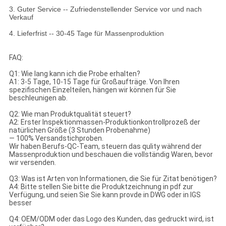
3. Guter Service -- Zufriedenstellender Service vor und nach
Verkauf
4. Lieferfrist -- 30-45 Tage für Massenproduktion
FAQ:
Q1: Wie lang kann ich die Probe erhalten?
A1: 3-5 Tage, 10-15 Tage für Großaufträge. Von Ihren
spezifischen Einzelteilen, hängen wir können für Sie
beschleunigen ab.
Q2: Wie man Produktqualität steuert?
A2: Erster Inspektionmassen-Produktionkontrollprozeß der
natürlichen Größe (3 Stunden Probenahme)
— 100% Versandstichproben.
Wir haben Berufs-QC-Team, steuern das qulity während der
Massenproduktion und beschauen die vollständig Waren, bevor
wir versenden.
Q3: Was ist Arten von Informationen, die Sie für Zitat benötigen?
A4: Bitte stellen Sie bitte die Produktzeichnung in pdf zur
Verfügung, und seien Sie Sie kann provde in DWG oder in IGS
besser
Q4: OEM/ODM oder das Logo des Kunden, das gedruckt wird, ist