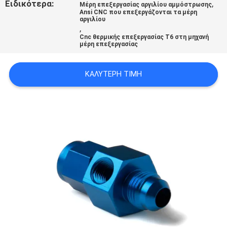
Ειδικότερα:
,
Μέρη επεξεργασίας αργιλίου αμμόστρωσης
ΧΆΡΤΗΣ
Ansi CNC που επεξεργάζονται τα μέρη
αργιλίου
ΙΣΤΟΣΕΛΊΔΑΣ
,
Cnc θερμικής επεξεργασίας T6 στη μηχανή
μέρη επεξεργασίας
ΠΟΛΙΤΙΚΉ
ΚΑΛΎΤΕΡΗ ΤΙΜΉ
ΑΠΟΡΡΉΤΟΥ