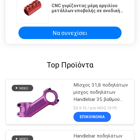
CNC γυρίζοντας μέρη αργιλίου
μετάλλων υποβολής σε ανοδική
οξείδωση συνήθειας ακρίβειας
εργοστασίων άλεσης
Να συνεχίσει
Top Προϊόντα
Μίσχος 31,8 ποδηλάτων
μίσχος ποδηλάτων
Handlebar 35 βαθμού
διαλυτικό χρώματος
$0.9-10 / pcs MOQ:10 PC
μετωπών
ΕΠΙΚΟΙΝΩΝΊΑ
Handlebar ποδηλάτων