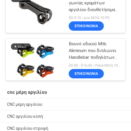
γωνίας κραμάτων
αργιλίου διευθετήσιμα
μέρη ανακύκλωσης
$0.9-10 / pcs MOQ:10 PC
ποδηλάτων μίσχων
ΕΠΙΚΟΙΝΩΝΊΑ
Βουνό οδικού Mtb
Aliminum που διπλώνει
Handlebar ποδηλάτων
το αργίλιο -10 μίσχων
$0.80 - $16.00 / Piece MOQ:10 κομμάτια
ΕΠΙΚΟΙΝΩΝΊΑ
cnc μέρη αργιλίου
CNC μέρη αργιλίου
CNC αργιλίου κοπή
CNC αργιλίου στροφή