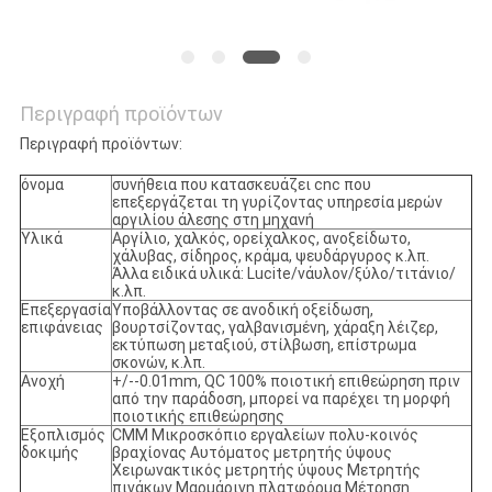
Περιγραφή προϊόντων
Περιγραφή προϊόντων:
όνομα
συνήθεια που κατασκευάζει cnc που
επεξεργάζεται τη γυρίζοντας υπηρεσία μερών
αργιλίου άλεσης στη μηχανή
Υλικά
Αργίλιο, χαλκός, ορείχαλκος, ανοξείδωτο,
χάλυβας, σίδηρος, κράμα, ψευδάργυρος κ.λπ.
Άλλα ειδικά υλικά: Lucite/νάυλον/ξύλο/τιτάνιο/
κ.λπ.
Επεξεργασία
Υποβάλλοντας σε ανοδική οξείδωση,
επιφάνειας
βουρτσίζοντας, γαλβανισμένη, χάραξη λέιζερ,
εκτύπωση μεταξιού, στίλβωση, επίστρωμα
σκονών, κ.λπ.
Ανοχή
+/--0.01mm, QC 100% ποιοτική επιθεώρηση πριν
από την παράδοση, μπορεί να παρέχει τη μορφή
ποιοτικής επιθεώρησης
Εξοπλισμός
CMM Μικροσκόπιο εργαλείων πολυ-κοινός
δοκιμής
βραχίονας Αυτόματος μετρητής ύψους
Χειρωνακτικός μετρητής ύψους Μετρητής
πινάκων Μαρμάρινη πλατφόρμα Μέτρηση