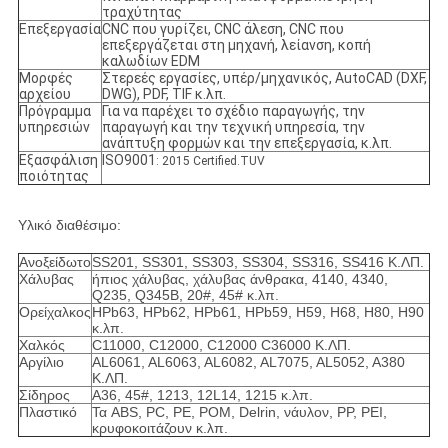
τραχύτητας
Επεξεργασία
CNC που γυρίζει, CNC άλεση, CNC που
επεξεργάζεται στη μηχανή, λείανση, κοπή
καλωδίων EDM
Μορφές
Στερεές εργασίες, υπέρ/μηχανικός, AutoCAD (DXF,
αρχείου
DWG), PDF, TIF κ.λπ.
Πρόγραμμα
Για να παρέχει το σχέδιο παραγωγής, την
υπηρεσιών
παραγωγή και την τεχνική υπηρεσία, την
ανάπτυξη φορμών και την επεξεργασία, κ.λπ.
Εξασφάλιση
ISO9001
: 2015 Certified.TUV
ποιότητας
Υλικό διαθέσιμο:
Ανοξείδωτο
SS201, SS301, SS303, SS304, SS316, SS416 Κ.ΛΠ.
Χάλυβας
ήπιος χάλυβας, χάλυβας άνθρακα, 4140, 4340,
Q235, Q345B, 20#, 45# κ.λπ.
Ορείχαλκος
HPb63, HPb62, HPb61, HPb59, H59, H68, H80, H90
κ.λπ.
Χαλκός
C11000, C12000, C12000 C36000 Κ.ΛΠ.
Αργίλιο
AL6061, AL6063, AL6082, AL7075, AL5052, A380
Κ.ΛΠ.
Σίδηρος
A36, 45#, 1213, 12L14, 1215 κ.λπ.
Πλαστικό
Τα ABS, PC, PE, POM, Delrin, νάυλον, PP, PEI,
κρυφοκοιτάζουν κ.λπ.