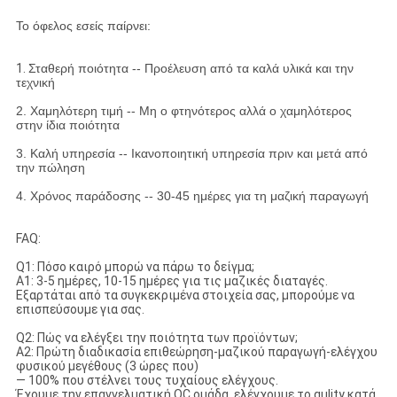
Το όφελος εσείς παίρνει:
1.
Σταθερή ποιότητα -- Προέλευση από τα καλά υλικά και την
τεχνική
2. Χαμηλότερη τιμή -- Μη ο φτηνότερος αλλά ο χαμηλότερος
στην ίδια ποιότητα
3. Καλή υπηρεσία -- Ικανοποιητική υπηρεσία πριν και μετά από
την πώληση
4. Χρόνος παράδοσης -- 30-45 ημέρες για τη μαζική παραγωγή
FAQ:
Q1: Πόσο καιρό μπορώ να πάρω το δείγμα;
Α1: 3-5 ημέρες, 10-15 ημέρες για τις μαζικές διαταγές.
Εξαρτάται από τα συγκεκριμένα στοιχεία σας, μπορούμε να
επισπεύσουμε για σας.
Q2: Πώς να ελέγξει την ποιότητα των προϊόντων;
A2: Πρώτη διαδικασία επιθεώρηση-μαζικού παραγωγή-ελέγχου
φυσικού μεγέθους (3 ώρες που)
— 100% που στέλνει τους τυχαίους ελέγχους.
Έχουμε την επαγγελματική QC ομάδα, ελέγχουμε το qulity κατά