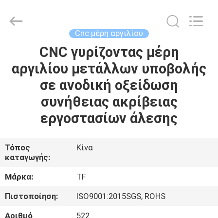
-
2026
Shenzhen
Tuofa
Technology
Cnc μέρη αργιλίου
Co.,
Ltd..
All
CNC γυρίζοντας μέρη
ΣΠΊΤΙ
Rights
Reserved.
αργιλίου μετάλλων υποβολής
ΠΡΟΪΌΝΤΑ
σε ανοδική οξείδωση
συνήθειας ακρίβειας
ΣΧΕΤΙΚΆ
εργοστασίων άλεσης
ΜΕ
ΕΜΆΣ
Τόπος
Κίνα
καταγωγής:
ΕΠΙΣΚΈΨΕΙΣ
Μάρκα:
TF
ΣΤΟ
Πιστοποίηση:
ISO9001:2015SGS, ROHS
ΕΡΓΟΣΤΆΣΙΟ
Αριθμό
522