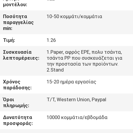
μοντέλου:
ΈΛΕΓΧΟΣ
Ποσότητα
10-50 κομμάτι/κομμάτια
παραγγελίας
ΠΟΙΌΤΗΤΑΣ
min:
Τιμή:
1.26
ΕΠΙΚΟΙΝΩΝΉΣΤΕ
ΜΑΖΊ
Συσκευασία
1.Paper, αφρός EPE, πολυ τσάντα,
λεπτομέρειες:
τσάντα PP που συσκευάζεται για
ΜΑΣ
την προστασία των προϊόντων.
2.Stand
ΕΙΔΉΣΕΙΣ
Χρόνος
15-20 ημέρα εργασίας
παράδοσης:
Όροι
T/T, Western Union, Paypal
ΖΗΤΉΣΤΕ
πληρωμής:
ΜΙΑ
Δυνατότητα
10000 κομμάτια/εβδομάδα
ΠΡΟΣΦΟΡΆ
προσφοράς: