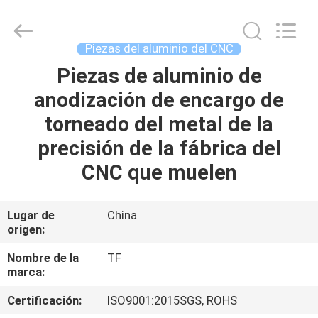
-
2026
Shenzhen
Tuofa
Technology
Piezas del aluminio del CNC
Co.,
Ltd..
All
Piezas de aluminio de
EN
Rights
Reserved.
anodización de encargo de
CASA.
torneado del metal de la
PRODUCTOS
precisión de la fábrica del
CNC que muelen
SOBRE
NOSOTROS
Lugar de
China
origen:
RECORRIDO
Nombre de la
TF
marca:
POR
Certificación:
ISO9001:2015SGS, ROHS
LA