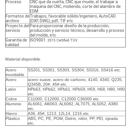
Proceso
CNC que da vuelta, CNC que muele, el trabajar a
máquina del CNC, moliendo, corte del alambre de
EDM
Formatos de
Trabajos, favorable sólido/ingeniero, AutoCAD
archivo
(DXF, DWG), pdf, TIF etc.
Proyecto del
Para proporcionar diseño de la producción,
servicio
producción y servicio técnico, desarrollo y proceso
del molde, etc
Garantía de
ISO9001
: 2015 Certified.TUV
calidad
Material disponible:
Acero
SS201, SS301, SS303, SS304, SS316, SS416 etc.
inoxidable
Acero
acero suave, acero de carbono, 4140, 4340, Q235,
Q345B, 20#, 45# etc.
Latón
HPb63, HPb62, HPb61, HPb59, H59, H68, H80, H90
etc.
Cobre
C11000, C12000, C12000 C36000 etc.
Aluminio
AL6061, Al6063, AL6082, AL7075, AL5052, A380
etc.
Hierro
A36, 45#, 1213, 12L14, 1215 etc.
Plástico
ABS, PC, PE, POM, Delrin, nilón, PP, PEI, ojeada
etc.