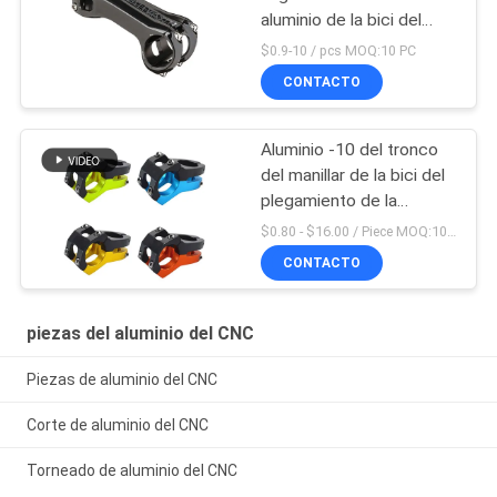
aluminio de la bici del
manillar de la bicicleta
$0.9-10 / pcs MOQ:10 PC
ajustable del tronco
CONTACTO
Aluminio -10 del tronco
del manillar de la bici del
plegamiento de la
montaña de Mtb del
$0.80 - $16.00 / Piece MOQ:10 pedazos
camino de Aliminum
CONTACTO
piezas del aluminio del CNC
Piezas de aluminio del CNC
Corte de aluminio del CNC
Torneado de aluminio del CNC