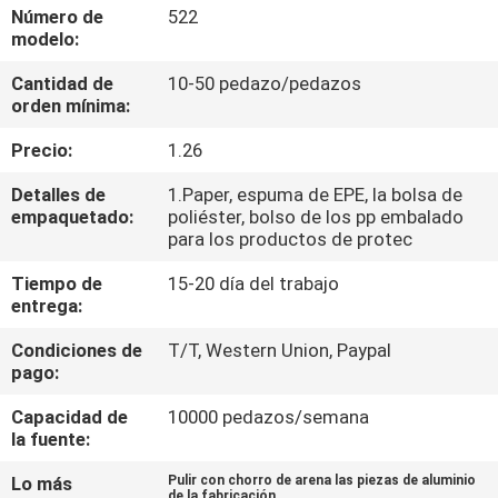
FÁBRICA
Número de
522
modelo:
Cantidad de
10-50 pedazo/pedazos
CONTROL
orden mínima:
DE
Precio:
1.26
CALIDAD
Detalles de
1.Paper, espuma de EPE, la bolsa de
empaquetado:
poliéster, bolso de los pp embalado
CONTACTA
para los productos de protec
CON
Tiempo de
15-20 día del trabajo
entrega:
NOSOTROS
Condiciones de
T/T, Western Union, Paypal
pago:
NOTICIAS
Capacidad de
10000 pedazos/semana
la fuente:
SOLICITAR
Lo más
Pulir con chorro de arena las piezas de aluminio
UNA
de la fabricación