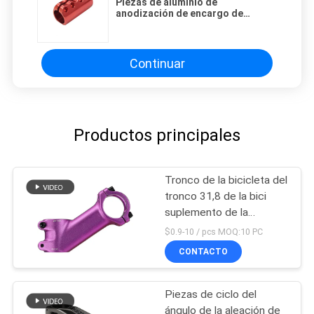
Piezas de aluminio de
anodización de encargo de
torneado del metal de la precisión
de la fábrica del CNC que muelen
Continuar
Productos principales
Tronco de la bicicleta del
tronco 31,8 de la bici
suplemento de la
canalización vertical del
$0.9-10 / pcs MOQ:10 PC
manillar de 35 grados
CONTACTO
Piezas de ciclo del
ángulo de la aleación de