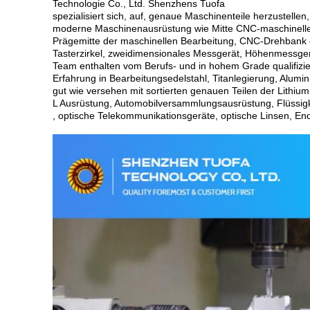
Technologie Co., Ltd. Shenzhens Tuofa
spezialisiert sich, auf, genaue Maschinenteile herzustellen
moderne Maschinenausrüstung wie Mitte CNC-maschinelle
Prägemitte der maschinellen Bearbeitung, CNC-Drehbank et
Tasterzirkel, zweidimensionales Messgerät, Höhenmessgerä
Team enthalten vom Berufs- und in hohem Grade qualifizi
Erfahrung in Bearbeitungsedelstahl, Titanlegierung, Alumi
gut wie versehen mit sortierten genauen Teilen der Lithiu
L Ausrüstung, Automobilversammlungsausrüstung, Flüssigkr
, optische Telekommunikationsgeräte, optische Linsen, End