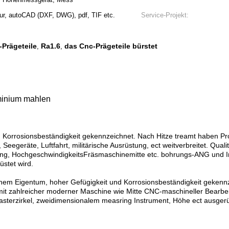
eur, autoCAD (DXF, DWG), pdf, TIF etc.
Service-Projekt:
Prägeteile
Ra1.6
das Cnc-Prägeteile bürstet
,
,
uminium mahlen
nd Korrosionsbeständigkeit gekennzeichnet. Nach Hitze treamt haben 
eegeräte, Luftfahrt, militärische Ausrüstung, ect weitverbreitet. Qualitä
g, HochgeschwindigkeitsFräsmaschinemitte etc. bohrungs-ANG und Insp
stet wird.
chem Eigentum, hoher Gefügigkeit und Korrosionsbeständigkeit gekennz
ie mit zahlreicher moderner Maschine wie Mitte CNC-maschineller Bear
sterzirkel, zweidimensionalem measring Instrument, Höhe ect ausgerü