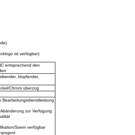
ile)
klogo ist verfügbar).
CNC entsprechend den
den
ibender, klopfender,
Nickel/Chrom überzog
ie Bearbeitungsdienstleistung
e Abänderung zur Verfügung
alität
ikation/Soem verfügbar
ransport