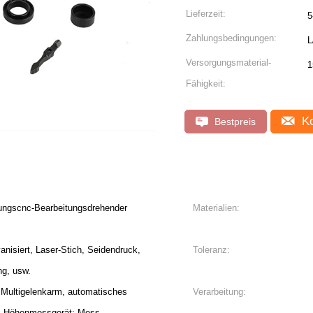
Lieferzeit:
5
Zahlungsbedingungen:
L
Versorgungsmaterial-
1
Fähigkeit:
Ko
Bestpreis
lungscnc-Bearbeitungsdrehender
Materialien:
anisiert, Laser-Stich, Seidendruck,
Toleranz:
ng, usw.
ultigelenkarm, automatisches
Verarbeitung:
s Höhenmessgerät; Mess