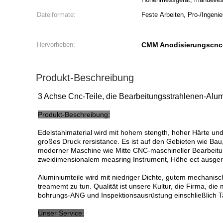
Dateiformate:
Feste Arbeiten, Pro-/Ingeni
Hervorheben:
CMM Anodisierungscnc-
Produkt-Beschreibung
3 Achse Cnc-Teile, die Bearbeitungsstrahlenen-Al
Produkt-Beschreibung:
Edelstahlmaterial wird mit hohem stength, hoher Härte u
großes Druck rersistance. Es ist auf den Gebieten wie Bau, S
moderner Maschine wie Mitte CNC-maschineller Bearbeitun
zweidimensionalem measring Instrument, Höhe ect ausgerü
Aluminiumteile wird mit niedriger Dichte, gutem mechanis
treamemt zu tun. Qualität ist unsere Kultur, die Firma, d
bohrungs-ANG und Inspektionsausrüstung einschließlich Ta
Unser Service: