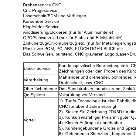
Drehenservice CNC
Cnc-Prägeservice
Laserschnitt/EDM und Verbiegen
Kerbender Service
Klopfender Service
Anodisierung/Eloxieren (nur für Aluminiumteile)
QPQ/Schwarzoxid (nur für Stahl- und Edelstahlteile)
Zinküberzug/Chromüberzug etc. (nur für Metalllegierungste
Plastik wie POM, PC, ABS, FLÜCHTIGER BLICK etc.
Das Schweißen, bürstend, CNC gravieren Logo (Laser-Druc
Kundenspezifische Bearbeitungsteile 
Unser Service
Zeichnungen oder den Proben des Kun
Mahlender und drehender, bohrender, re
Verarbeitung
Drahtschnitt, usw. CNC
Oberflächenende
Das Sandstrahlen, anodisierend, Zink/
Qc-System
Vollprüfung vor Versand
1). Tuofa-Technologie ist eine Fabrik, d
CNC für über 8 Jahre erbringt
2). Stellen Sie Zeichnung 2D&3D für di
3). Konkurrenzfähiger Preis mit guter Qu
Vorteil
4). Kleiner Auftrag ist annehmbar
5). Kundengebundene Größe und Spezif
6). Gefunden in Shenzhen, bequemer T