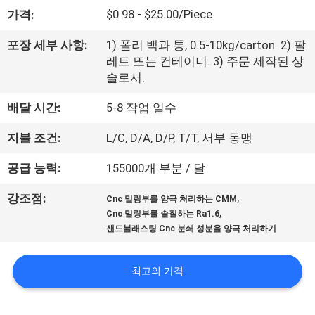
한
$0.98 - $25.00/Piece
가격:
것
포장 세부 사항:
1) 폴리 백과 통, 0.5-10kg/carton. 2) 팔
레트 또는 컨테이너. 3) 주문 제작된 상
공
술로서.
장
배달 시간:
5-8 작업 일수
투
지불 조건:
L/C, D/A, D/P, T/T, 서부 동맹
어
공급 능력:
155000개 부분 / 달
,
강조점:
Cnc 밀링부를 양극 처리하는 CMM
품
,
Cnc 밀링부를 솔질하는 Ra1.6
샌드블래스팅 Cnc 분쇄 성분을 양극 처리하기
질
관
최고의 가격
리