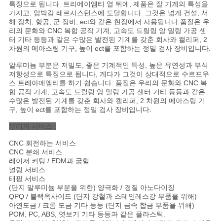
을
특징으로 됩니다. 트리에이엠티 열 뒤에, 제품은 잘 기계의 특성을
가지고, 압박감 레르시스턴스에 도달합니다. 그것은 넓게 건설, 서
해 장치, 항공, 군 장비, ect와 같은 현장에서 사용됩니다.품질은 우
요
리의 문화와 CNC 복합 공작 기계, 고속도 드릴링 앙 밀링 가공 센
터 기타 등등과 같은 수많은 발전된 기계를 갖춘 회사와 캘리퍼, 2
청
차원의 메아스링 기구, 높이 ect를 포함하는 정밀 검사 장비입니다.
하
알루미늄 부분은 저밀도, 좋은 기계적인 특성, 높은 유연성과 부식
저항성으로 특징으로 됩니다, 게다가 그것이 상대적으로 수르프우
십
스 트레아메엠티를 하기 쉽습니다. 품질은 우리의 문화와 CNC 복
합 공작 기계, 고속도 드릴링 앙 밀링 가공 센터 기타 등등과 같은
수많은 발전된 기계를 갖춘 회사와 캘리퍼, 2 차원의 메아스링 기
시
구, 높이 ect를 포함하는 정밀 검사 장비입니다.
오
우리의 서비스 :
CNC 회전하는 서비스
CNC 분쇄 서비스
사
레이저 커팅 / EDM과 굽힘
널링 서비스
이
태핑 서비스
(단지 알루미늄 부분을 위한) 양극화 / 경질 아노다이징
트
QPQ / 블랙옥사이드 (단지 강철과 스테인레스강 부품을 위해)
아연도금 / 크롬 도금 기타 등등 (단지 금속 합금 부품을 위해)
POM, PC, ABS, 엿보기 기타 등등과 같은 플라스틱.
지