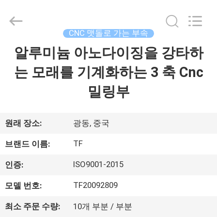
체.
Copyright
©
2021
-
CNC 맷돌로 가는 부속
2026
Shenzhen
Tuofa
알루미늄 아노다이징을 강타하
집
Technology
Co.,
Ltd..
는 모래를 기계화하는 3 축 Cnc
All
Rights
제
Reserved.
밀링부
품
원래 장소:
광동, 중국
우
TF
브랜드 이름:
리
ISO9001-2015
인증:
에
TF20092809
모델 번호:
관
최소 주문 수량:
10개 부분 / 부분