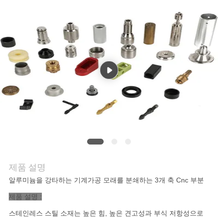
저
희
와
연
락
뉴
스
제품 설명
알루미늄을 강타하는 기계가공 모래를 분쇄하는 3개 축 Cnc 부분
인
제품 설명 :
용
스테인레스 스틸 소재는 높은 힘, 높은 견고성과 부식 저항성으로