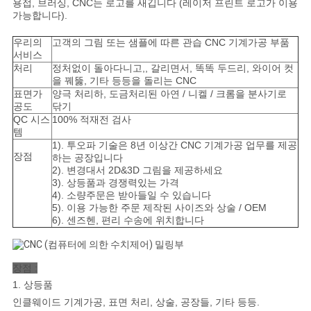
용접, 브러싱, CNC는 로고를 새깁니다 (레이저 프린트 로고가 이용
가능합니다).
도
우리의
고객의 그림 또는 샘플에 따른 관습 CNC 기계가공 부품
서비스
개
처리
정처없이 돌아다니고,, 갈리면서, 똑똑 두드리, 와이어 컷
을 꿰뚫, 기타 등등을 돌리는 CNC
표면가
양극 처리하, 도금처리된 아연 / 니켈 / 크롬을 분사기로
인
공도
닦기
QC 시스
100% 적재전 검사
정
템
1). 투오파 기술은 8년 이상간 CNC 기계가공 업무를 제공
보
장점
하는 공장입니다
2). 변경대서 2D&3D 그림을 제공하세요
보
3). 상등품과 경쟁력있는 가격
4). 소량주문은 받아들일 수 있습니다
호
5). 이용 가능한 주문 제작된 사이즈와 상술 / OEM
6). 센즈헨, 편리 수송에 위치합니다
정
책
장점 :
1. 상등품
인클웨이드 기계가공, 표면 처리, 상술, 공장들, 기타 등등.