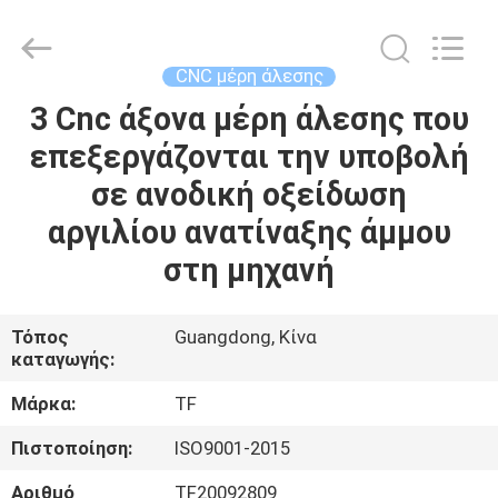
-
2026
Shenzhen
Tuofa
Technology
CNC μέρη άλεσης
Co.,
Ltd..
All
3 Cnc άξονα μέρη άλεσης που
ΣΠΊΤΙ
Rights
Reserved.
επεξεργάζονται την υποβολή
ΠΡΟΪΌΝΤΑ
σε ανοδική οξείδωση
αργιλίου ανατίναξης άμμου
ΣΧΕΤΙΚΆ
στη μηχανή
ΜΕ
ΕΜΆΣ
Τόπος
Guangdong, Κίνα
καταγωγής:
ΕΠΙΣΚΈΨΕΙΣ
Μάρκα:
TF
ΣΤΟ
Πιστοποίηση:
ISO9001-2015
ΕΡΓΟΣΤΆΣΙΟ
Αριθμό
TF20092809