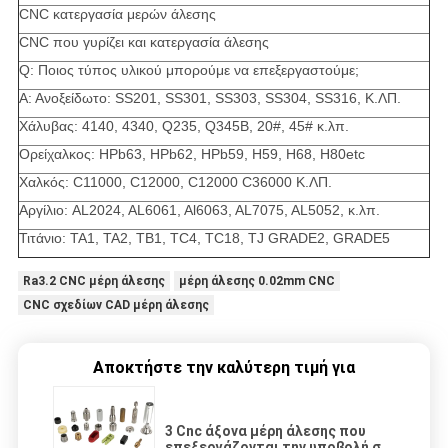
CNC κατεργασία μερών άλεσης
CNC που γυρίζει και κατεργασία άλεσης
Q: Ποιος τύπος υλικού μπορούμε να επεξεργαστούμε;
Α: Ανοξείδωτο: SS201, SS301, SS303, SS304, SS316, Κ.ΛΠ.
Χάλυβας: 4140, 4340, Q235, Q345B, 20#, 45# κ.λπ.
Ορείχαλκος: HPb63, HPb62, HPb59, H59, H68, H80etc
Χαλκός: C11000, C12000, C12000 C36000 Κ.ΛΠ.
Αργίλιο: AL2024, AL6061, Al6063, AL7075, AL5052, κ.λπ.
Τιτάνιο: TA1, TA2, TB1, TC4, TC18, TJ GRADE2, GRADE5
Ra3.2 CNC μέρη άλεσης
μέρη άλεσης 0.02mm CNC
CNC σχεδίων CAD μέρη άλεσης
Αποκτήστε την καλύτερη τιμή για
3 Cnc άξονα μέρη άλεσης που
επεξεργάζονται την υποβολή σε