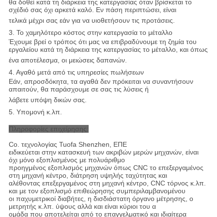
θα δοθεί κατά τη διάρκεια της κατεργασίας όταν βρίσκεται το
σχέδιό σας όχι αρκετά καλό. Εν πάση περιπτώσει, είναι
τελικά μέχρι σας εάν για να υιοθετήσουν τις προτάσεις.
3. Το χαμηλότερο κόστος στην κατεργασία το μέταλλο
Έχουμε βρεί ο τρόπος ότι μας να επιβραδύνουμε τη ζημία του
εργαλείου κατά τη διάρκεια της κατεργασίας το μέταλλο, και όπως
ένα αποτέλεσμα, οι μειώσεις δαπανών.
4. Αγαθό μετά από τις υπηρεσίες πωλήσεων
Εάν, απροσδόκητα, τα αγαθά δεν πρόκειται να συναντήσουν
απαιτούν, θα παράσχουμε σε σας τις λύσεις ή
λάβετε υπόψη δικών σας.
5. Υπομονή κ.λπ.
Πληροφορίες επιχείρησης:
Co. τεχνολογίας Tuofa Shenzhen, ΕΠΕ
ειδικεύεται στην κατασκευή των ακριβών μερών μηχανών, είναι
όχι μόνο εξοπλισμένος με πολυάριθμο
προηγμένος εξοπλισμός μηχανών όπως CNC το επεξεργαμένος
στη μηχανή κέντρο, διάτρηση υψηλής ταχύτητας και
αλέθοντας επεξεργαμένος στη μηχανή κέντρο, CNC τόρνος κ.λπ.
και με τον εξοπλισμό επιθεώρησης συμπεριλαμβανομένου
οι παχυμετρικοί διαβήτες, η δισδιάστατη όργανο μέτρησης, ο
μετρητής κ.λπ. ύψους αλλά και είναι κύριοι του α
ομάδα που αποτελείται από το επαγγελματικό και ιδιαίτερα