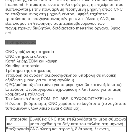
treamemt. Η ποιότητα είναι ο πολιτισμός μας, η επιχείρηση που
εξοπλίζονται με την πολυάριθμη προηγμένη μηχανή όπως CNC
το επεξεργαμένος στη μηχανή κέντρο, υψηλή ταχύτητα
τρυπώντας το επεξεργαμένος κέντρο κ.λπ. άλεσης ANG, και
εξοπλισμός επιθεώρησης συμπεριλαμβανομένων των
παχυμετρικών διαβητών, δισδιάστατο measring όργανο, ύψος
ect.
Η υπηρεσία μας:
CNC γυρίζοντας υπηρεσία
CNC υπηρεσία άλεσης
Κοπή λέιζερ/EDM και κάμψη
Knurling υπηρεσία
Τρύπημα της υπηρεσίας
Υποβολή σε ανοδική οξείδωση/σκληρά υποβολή σε ανοδική
οξείδωση (μόνο για τα μέρη αργιλίου)
QPQ/μαύρο οξείδιο (μόνο για τα μέρη χάλυβα και ανοξείδωτου)
Επένδυση ψευδάργυρου/επιχρωμίωση κ.λπ. (μόνο για τα μέρη
κραμάτων μετάλλων)
Το πλαστικό όπως POM, PC, ABS, ΚΡΥΦΟΚΟΙΤΆΖΕΙ κ.λπ.
Η ένωση, βούρτσισμα, CNC χαράσσει το λογότυπο (το λογότυπο
τυπωμένων υλών λέιζερ είναι διαθέσιμο).
Η υπηρεσία
Συνήθεια CNC που επεξεργάζεται τα μέρη σύμφωνα
μας
με τα σχέδια ή τα δείγματα του πελάτη στη μηχανή
Επεξεργασία
CNC άλεση και στροφή, διάτρυση, λείανση,