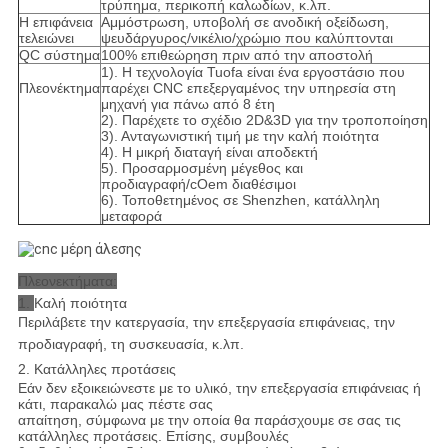
τρύπημα, περικοπή καλωδίων, κ.λπ.
Η επιφάνεια
Αμμόστρωση, υποβολή σε ανοδική οξείδωση,
τελειώνει
ψευδάργυρος/νικέλιο/χρώμιο που καλύπτονται
QC σύστημα
100% επιθεώρηση πριν από την αποστολή
1). Η τεχνολογία Tuofa είναι ένα εργοστάσιο που
Πλεονέκτημα
παρέχει CNC επεξεργαμένος την υπηρεσία στη
μηχανή για πάνω από 8 έτη
2). Παρέχετε το σχέδιο 2D&3D για την τροποποίηση
3). Ανταγωνιστική τιμή με την καλή ποιότητα
4). Η μικρή διαταγή είναι αποδεκτή
5). Προσαρμοσμένη μέγεθος και
προδιαγραφή/cOem διαθέσιμοι
6). Τοποθετημένος σε Shenzhen, κατάλληλη
μεταφορά
Πλεονεκτήματα:
1.
Καλή ποιότητα
Περιλάβετε την κατεργασία, την επεξεργασία επιφάνειας, την
προδιαγραφή, τη συσκευασία, κ.λπ.
2. Κατάλληλες προτάσεις
Εάν δεν εξοικειώνεστε με το υλικό, την επεξεργασία επιφάνειας ή
κάτι, παρακαλώ μας πέστε σας
απαίτηση, σύμφωνα με την οποία θα παράσχουμε σε σας τις
κατάλληλες προτάσεις. Επίσης, συμβουλές