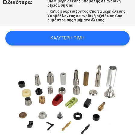
Ειδικότερα:
CMM μέρη άλεσης υποβολής σε ανοδική
ΧΆΡΤΗΣ
οξείδωση Cnc
,
,
Ra1.6 βουρτσίζοντας Cnc τα μέρη άλεσης
ΙΣΤΟΣΕΛΊΔΑΣ
Υποβάλλοντας σε ανοδική οξείδωση Cnc
αμμόστρωσης τμήματα άλεσης
ΠΟΛΙΤΙΚΉ
ΚΑΛΎΤΕΡΗ ΤΙΜΉ
ΑΠΟΡΡΉΤΟΥ