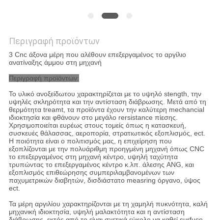
Περιγραφή προϊόντων
3 Cnc άξονα μέρη που αλέθουν επεξεργαμένος το αργίλιο
ανατίναξης άμμου στη μηχανή
Περιγραφή προϊόντων:
Το υλικό ανοξείδωτου χαρακτηρίζεται με το υψηλό stength, την
υψηλές σκληρότητα και την αντίσταση διάβρωσης. Μετά από τη
θερμότητα treamt, τα προϊόντα έχουν την καλύτερη mechancial
ιδιοκτησία και φθάνουν στο μεγάλο rersistance πίεσης.
Χρησιμοποιείται ευρέως στους τομείς όπως η κατασκευή,
συσκευές θάλασσας, αεροπορία, στρατιωτικός εξοπλισμός, ect.
Η ποιότητα είναι ο πολιτισμός μας, η επιχείρηση που
εξοπλίζονται με την πολυάριθμη προηγμένη μηχανή όπως CNC
το επεξεργαμένος στη μηχανή κέντρο, υψηλή ταχύτητα
τρυπώντας το επεξεργαμένος κέντρο κ.λπ. άλεσης ANG, και
εξοπλισμός επιθεώρησης συμπεριλαμβανομένων των
παχυμετρικών διαβητών, δισδιάστατο measring όργανο, ύψος
ect.
Τα μέρη αργιλίου χαρακτηρίζονται με τη χαμηλή πυκνότητα, καλή
μηχανική ιδιοκτησία, υψηλή μαλακτότητα και η αντίσταση
διάβρωσης, εκτός από το είναι σχετικά εύκολο να καθεί surfuce