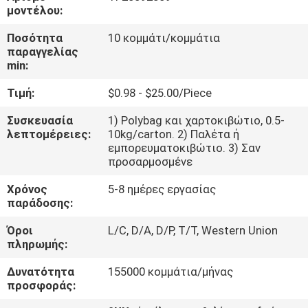
μοντέλου:
ΈΛΕΓΧΟΣ
Ποσότητα
10 κομμάτι/κομμάτια
παραγγελίας
ΠΟΙΌΤΗΤΑΣ
min:
Τιμή:
$0.98 - $25.00/Piece
ΕΠΙΚΟΙΝΩΝΉΣΤΕ
ΜΑΖΊ
Συσκευασία
1) Polybag και χαρτοκιβώτιο, 0.5-
λεπτομέρειες:
10kg/carton. 2) Παλέτα ή
ΜΑΣ
εμπορευματοκιβώτιο. 3) Σαν
προσαρμοσμένε
ΕΙΔΉΣΕΙΣ
Χρόνος
5-8 ημέρες εργασίας
παράδοσης:
Όροι
L/C, D/A, D/P, T/T, Western Union
ΖΗΤΉΣΤΕ
πληρωμής:
ΜΙΑ
Δυνατότητα
155000 κομμάτια/μήνας
ΠΡΟΣΦΟΡΆ
προσφοράς: