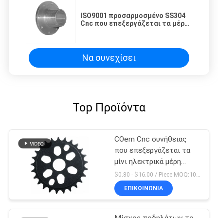
ISO9001 προσαρμοσμένο SS304
Cnc που επεξεργάζεται τα μέρη
για το εργαλείο σκουληκιών στη
μηχανή
Να συνεχίσει
Top Προϊόντα
COem Cnc συνήθειας
που επεξεργάζεται τα
μίνι ηλεκτρικά μέρη
ποδηλάτων ρύπου
$0.80 - $16.00 / Piece MOQ:10 κομμάτια
μερών στη μηχανή
ΕΠΙΚΟΙΝΩΝΊΑ