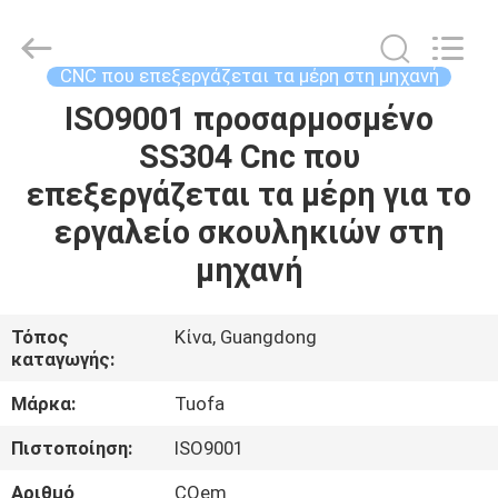
-
2026
Shenzhen
Tuofa
Technology
CNC που επεξεργάζεται τα μέρη στη μηχανή
Co.,
Ltd..
All
ISO9001 προσαρμοσμένο
ΣΠΊΤΙ
Rights
Reserved.
SS304 Cnc που
ΠΡΟΪΌΝΤΑ
επεξεργάζεται τα μέρη για το
εργαλείο σκουληκιών στη
ΣΧΕΤΙΚΆ
μηχανή
ΜΕ
ΕΜΆΣ
Τόπος
Κίνα, Guangdong
καταγωγής:
ΕΠΙΣΚΈΨΕΙΣ
Μάρκα:
Tuofa
ΣΤΟ
Πιστοποίηση:
ISO9001
ΕΡΓΟΣΤΆΣΙΟ
Αριθμό
COem