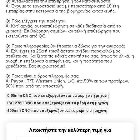
Q: Ανταλλάσσετε την επιχείρηση ή τον κατασκευαστή;
Α: Έχουμε το εργοστάσιό μας με περισσότερο από 10 έτη
εμπειρίας στην κατεργασία της βιομηχανίας κατασκευής.
Q: Πώς ελέγχετε την ποιότητα;
Α: Κατ' αρχάς, αυτοεπιθεώρηση σε κάθε διαδικασία από το
χειριστή. Επιθεώρηση σημείων και τελική επιθεώρηση που
εκτελούνται από QC.
Q: Ποιες πληροφορίες θα έπρεπε να δώσω για την αναφορά;
Α: Εάν έχετε τα 2$α ή τρισδιάστατα σχέδια, παρακαλώ μας
στείλετε σε. Και ξέρτε τις ειδικές απαιτήσεις σας, όπως τα υλικά, η
ανοχή, η επεξεργασία επιφάνειας, και η ποσότητα που
χρειάζεστε. Σας ευχαριστούμε!
Q: Ποιος είναι ο όρος πληρωμής σας;
Α: Paypal, T/T, Western Union, L/C, etc.50% εκ των προτέρων,
50% πριν από την αποστολή.
0.05mm CNC που επεξεργάζονται τα μέρη στη μηχανή
ISO 2768 CNC που επεξεργάζεται τα μέρη στη μηχανή
400mm CNC που επεξεργάζονται τα μέρη στη μηχανή
Αποκτήστε την καλύτερη τιμή για