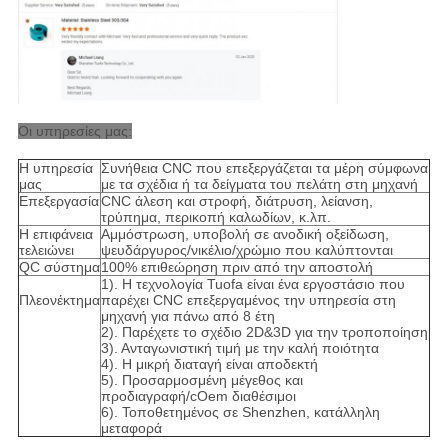
Οι υπηρεσίες μας:
Η υπηρεσία
Συνήθεια CNC που επεξεργάζεται τα μέρη σύμφωνα
μας
με τα σχέδια ή τα δείγματα του πελάτη στη μηχανή
Επεξεργασία
CNC άλεση και στροφή, διάτρυση, λείανση,
τρύπημα, περικοπή καλωδίων, κ.λπ.
Η επιφάνεια
Αμμόστρωση, υποβολή σε ανοδική οξείδωση,
τελειώνει
ψευδάργυρος/νικέλιο/χρώμιο που καλύπτονται
QC σύστημα
100% επιθεώρηση πριν από την αποστολή
1). Η τεχνολογία Tuofa είναι ένα εργοστάσιο που
Πλεονέκτημα
παρέχει CNC επεξεργαμένος την υπηρεσία στη
μηχανή για πάνω από 8 έτη
2). Παρέχετε το σχέδιο 2D&3D για την τροποποίηση
3). Ανταγωνιστική τιμή με την καλή ποιότητα
4). Η μικρή διαταγή είναι αποδεκτή
5). Προσαρμοσμένη μέγεθος και
προδιαγραφή/cOem διαθέσιμοι
6). Τοποθετημένος σε Shenzhen, κατάλληλη
μεταφορά