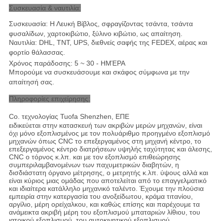
Συσκευασία & ναυτιλία:
Συσκευασία: Η Λευκή Βίβλος, σφραγίζοντας τσάντα, τσάντα
φυσαλίδων, χαρτοκιβώτιο, ξύλινο κιβώτιο, ως απαίτηση.
Ναυτιλία: DHL, TNT, UPS, διεθνείς σαφής της FEDEX, αέρας και
φορτίο θάλασσας
.
Χρόνος παράδοσης: 5 ~ 30 - ΗΜΈΡΑ
Μπορούμε να συσκευάσουμε και σκάφος σύμφωνα με την
απαίτησή σας.
Πληροφορίες επιχείρησης:
Co. τεχνολογίας Tuofa Shenzhen, ΕΠΕ
ειδικεύεται στην κατασκευή των ακριβών μερών μηχανών, είναι
όχι μόνο εξοπλισμένος με τον πολυάριθμο προηγμένο εξοπλισμό
μηχανών όπως CNC το επεξεργαμένος στη μηχανή κέντρο, το
επεξεργαμένος κέντρο διατρήσεων υψηλής ταχύτητας και άλεσης,
CNC ο τόρνος κ.λπ. και με τον εξοπλισμό επιθεώρησης
συμπεριλαμβανομένων των παχυμετρικών διαβητών, η
δισδιάστατη όργανο μέτρησης, ο μετρητής κ.λπ. ύψους αλλά και
είναι κύριος μιας ομάδας που αποτελείται από το επαγγελματικό
και ιδιαίτερα κατάλληλο μηχανικό ταλέντο. Έχουμε την πλούσια
εμπειρία στην κατεργασία του ανοξείδωτου, κράμα τιτανίου,
αργίλιο, μέρη ορείχαλκου, και καθώς επίσης και παρέχουμε τα
ανάμεικτα ακριβή μέρη του εξοπλισμού μπαταριών λίθιου, του
ιατρικού εξοπλισμού, του αυτοκινητικού εξοπλισμού