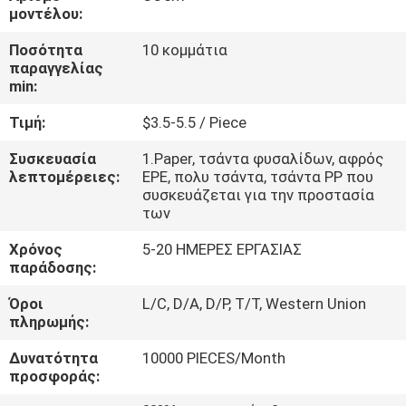
μοντέλου:
ΈΛΕΓΧΟΣ
Ποσότητα
10 κομμάτια
παραγγελίας
ΠΟΙΌΤΗΤΑΣ
min:
Τιμή:
$3.5-5.5 / Piece
ΕΠΙΚΟΙΝΩΝΉΣΤΕ
ΜΑΖΊ
Συσκευασία
1.Paper, τσάντα φυσαλίδων, αφρός
λεπτομέρειες:
EPE, πολυ τσάντα, τσάντα PP που
ΜΑΣ
συσκευάζεται για την προστασία
των
ΕΙΔΉΣΕΙΣ
Χρόνος
5-20 ΗΜΕΡΕΣ ΕΡΓΑΣΙΑΣ
παράδοσης:
Όροι
L/C, D/A, D/P, T/T, Western Union
ΖΗΤΉΣΤΕ
πληρωμής:
ΜΙΑ
Δυνατότητα
10000 PIECES/Month
ΠΡΟΣΦΟΡΆ
προσφοράς: