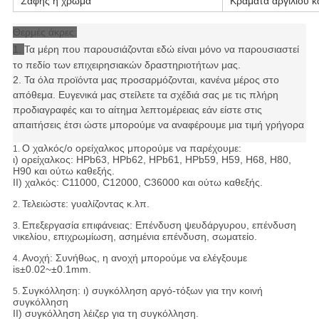
Σαφής ή χρώμα
Κράματα αργιλίου κα
Θερμές άκρες:
1.
Τα μέρη που παρουσιάζονται εδώ είναι μόνο να παρουσιαστεί
το πεδίο των επιχειρησιακών δραστηριοτήτων μας.
2. Τα όλα προϊόντα μας προσαρμόζονται, κανένα μέρος στο
απόθεμα. Ευγενικά μας στείλετε τα σχέδιά σας με τις πλήρη
προδιαγραφές και το αίτημα λεπτομέρειας εάν είστε στις
απαιτήσεις έτσι ώστε μπορούμε να αναφέρουμε μια τιμή γρήγορα
Ο χαλκός/ο ορείχαλκος μπορούμε να παρέχουμε:
1.
ι) ορείχαλκος: HPb63, HPb62, HPb61, HPb59, H59, H68, H80,
H90 και ούτω καθεξής.
ΙΙ) χαλκός: C11000, C12000, C36000 και ούτω καθεξής.
Τελειώστε: γυαλίζοντας κ.λπ.
2.
Επεξεργασία επιφάνειας: Επένδυση ψευδάργυρου, επένδυση
3.
νικελίου, επιχρωμίωση, ασημένια επένδυση, σωματείο.
Ανοχή:
Συνήθως, η ανοχή μπορούμε να ελέγξουμε
4.
is±0.02~±0.1mm.
Συγκόλληση: ι) συγκόλληση αργό-τόξων για την κοινή
5.
συγκόλληση
ΙΙ) συγκόλληση λέιζερ για τη συγκόλληση.