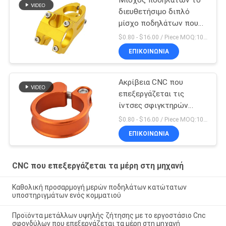
Μίσχος ποδηλάτων το
διευθετήσιμο διπλό
μίσχο ποδηλάτων που
κατασκευάζεται που
$0.80 - $16.00 / Piece MOQ:10 κομμάτια
διπλώνει στην Κίνα
ΕΠΙΚΟΙΝΩΝΊΑ
Ακρίβεια CNC που
επεξεργάζεται τις
ίντσες σφιγκτηρών
Seatpost ποδηλάτων 5
$0.80 - $16.00 / Piece MOQ:10 κομμάτια
X 4 μερών στη μηχανή
ΕΠΙΚΟΙΝΩΝΊΑ
CNC που επεξεργάζεται τα μέρη στη μηχανή
Καθολική προσαρμογή μερών ποδηλάτων κατώτατων
υποστηριγμάτων ενός κομματιού
Προϊόντα μετάλλων υψηλής ζήτησης με το εργοστάσιο Cnc
σφονδύλων που επεξεργάζεται τα μέρη στη μηχανή