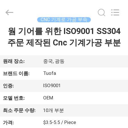
체.
Copyright
©
2021
-
CNC 기계로 가공 부속
2026
Shenzhen
Tuofa
웜 기어를 위한 ISO9001 SS304
집
Technology
Co.,
Ltd..
주문 제작된 Cnc 기계가공 부분
All
Rights
제
Reserved.
품
원래 장소:
중국, 광동
Tuofa
브랜드 이름:
우
ISO9001
인증:
리
OEM
모델 번호:
에
최소 주문 수량:
10개 부분
관
$3.5-5.5 / Piece
가격: