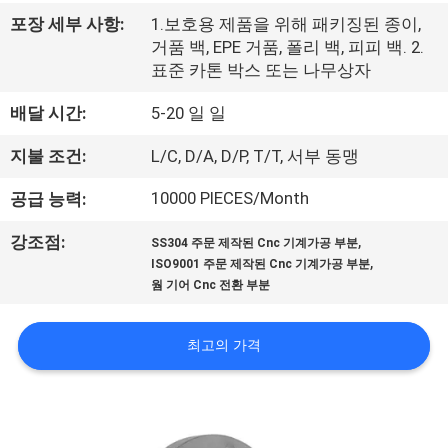
한
포장 세부 사항:
1.보호용 제품을 위해 패키징된 종이,
것
거품 백, EPE 거품, 폴리 백, 피피 백. 2.
표준 카톤 박스 또는 나무상자
공
배달 시간:
5-20 일 일
장
지불 조건:
L/C, D/A, D/P, T/T, 서부 동맹
투
10000 PIECES/Month
공급 능력:
어
,
강조점:
SS304 주문 제작된 Cnc 기계가공 부분
,
ISO9001 주문 제작된 Cnc 기계가공 부분
웜 기어 Cnc 전환 부분
품
질
최고의 가격
관
리