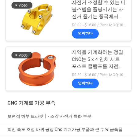
자전거 조정할 수 있는 더
도
블스템을 폴딩시키는 자
전거 줄기는 중국에서 했
습니다
$0.80 - $16.00 / Piece MOQ:10개 부분
개
연락하다
인
지역을 기계화하는 정밀
정
CNC는 5 x 4 인치 시트
포스트 클램프를 자전거
보
로 갑니다
$0.80 - $16.00 / Piece MOQ:10개 부분
보
연락하다
호
CNC 기계로 가공 부속
정
책
보편적 하부 브라켓 1 - 조각 자전거 특화 부분
회전 속도 조절 바퀴 공장 Cnc 기계가공 부품과 큰 수요 금속품