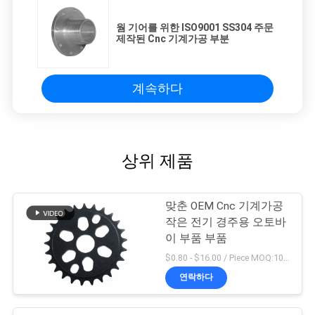
을
웜 기어를 위한 ISO9001 SS304 주문
요
제작된 Cnc 기계가공 부분
청
계속하다
하
십
시
상위 제품
오
맞춘 OEM Cnc 기계가공
사
작은 전기 경주용 오토바
이 부품 부품
이
$0.80 - $16.00 / Piece MOQ:10개 부분
트
연락하다
지