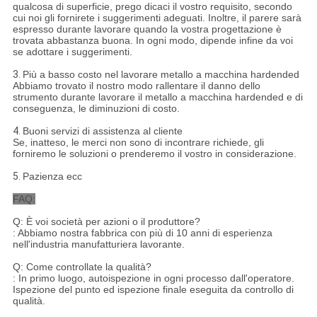
qualcosa di superficie, prego dicaci il vostro requisito, secondo
cui noi gli fornirete i suggerimenti adeguati. Inoltre, il parere sarà
espresso durante lavorare quando la vostra progettazione è
trovata abbastanza buona. In ogni modo, dipende infine da voi
se adottare i suggerimenti.
3.
Più a basso costo nel lavorare metallo a macchina hardended
Abbiamo trovato il nostro modo rallentare il danno dello
strumento durante lavorare il metallo a macchina hardended e di
conseguenza, le diminuzioni di costo.
4.
Buoni servizi di assistenza al cliente
Se, inatteso, le merci non sono di incontrare richiede, gli
forniremo le soluzioni o prenderemo il vostro in considerazione.
5.
Pazienza ecc
FAQ:
Q: È voi società per azioni o il produttore?
: Abbiamo nostra fabbrica con più di 10 anni di esperienza
nell'industria manufatturiera lavorante.
Q: Come controllate la qualità?
: In primo luogo, autoispezione in ogni processo dall'operatore.
Ispezione del punto ed ispezione finale eseguita da controllo di
qualità.