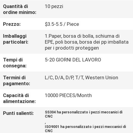
Quantità di
10 pezzi
ordine minimo:
CONTROLLO
DELLA
Prezzo:
$3.5-5.5 / Piece
QUALITÀ
Imballaggi
1.Paper, borsa di bolla, schiuma di
particolari:
EPE, poli borsa, borsa dei pp imballata
per i prodotti proteggen
CONTATTACI
Tempi di
5-20 GIORNI DEL LAVORO
consegna:
NOTIZIE
Termini di
L/C, D/A, D/P, T/T, Western Union
pagamento:
CHIEDI
Capacità di
10000 PIECES/Month
UN
alimentazione:
PREVENTIVO
Punti salienti:
SS304 ha personalizzato i pezzi meccanici di
CNC
,
ISO9001 ha personalizzato i pezzi meccanici di
MAPPA
CNC