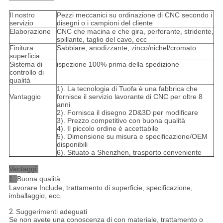
Il nostro
Pezzi meccanici su ordinazione di CNC secondo i
servizio
disegni o i campioni del cliente
Elaborazione
CNC che macina e che gira, perforante, stridente,
spillante, taglio del cavo, ecc
Finitura
Sabbiare, anodizzante, zinco/nichel/cromato
superficia
Sistema di
ispezione 100% prima della spedizione
controllo di
qualità
1). La tecnologia di Tuofa è una fabbrica che
Vantaggio
fornisce il servizio lavorante di CNC per oltre 8
anni
2). Fornisca il disegno 2D&3D per modificare
3). Prezzo competitivo con buona qualità
4). Il piccolo ordine è accettabile
5). Dimensione su misura e specificazione/OEM
disponibili
6). Situato a Shenzhen, trasporto conveniente
Vantaggi:
1.
Buona qualità
Lavorare Include, trattamento di superficie, specificazione,
imballaggio, ecc.
2.
Suggerimenti adeguati
Se non avete una conoscenza di con materiale, trattamento o