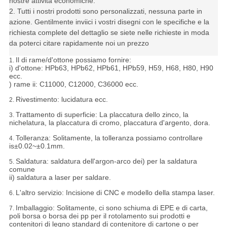
nostre attività economiche.
2. Tutti i nostri prodotti sono personalizzati, nessuna parte in
azione. Gentilmente inviici i vostri disegni con le specifiche e la
richiesta complete del dettaglio se siete nelle richieste in moda
da poterci citare rapidamente noi un prezzo
Il di rame/d'ottone possiamo fornire:
1.
i) d'ottone: HPb63, HPb62, HPb61, HPb59, H59, H68, H80, H90
ecc.
) rame ii: C11000, C12000, C36000 ecc.
Rivestimento: lucidatura ecc.
2.
Trattamento di superficie: La placcatura dello zinco, la
3.
nichelatura, la placcatura di cromo, placcatura d'argento, dora.
Tolleranza:
Solitamente, la tolleranza possiamo controllare
4.
is±0.02~±0.1mm.
Saldatura: saldatura dell'argon-arco dei) per la saldatura
5.
comune
ii) saldatura a laser per saldare.
L'altro servizio: Incisione di CNC e modello della stampa laser.
6.
Imballaggio:
Solitamente, ci sono schiuma di EPE e di carta,
7.
poli borsa o borsa dei pp per il rotolamento sui prodotti e
contenitori di legno standard di contenitore di cartone o per