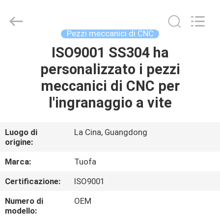
2026
Shenzhen
Tuofa
Technology
Co.,
Pezzi meccanici di CNC
Ltd..
All
Rights
ISO9001 SS304 ha
CASA.
Reserved.
personalizzato i pezzi
PRODOTTI
meccanici di CNC per
l'ingranaggio a vite
SU
DI
Luogo di
La Cina, Guangdong
origine:
NOI
Marca:
Tuofa
VISITA
Certificazione:
ISO9001
ALLA
Numero di
OEM
FABBRICA
modello: