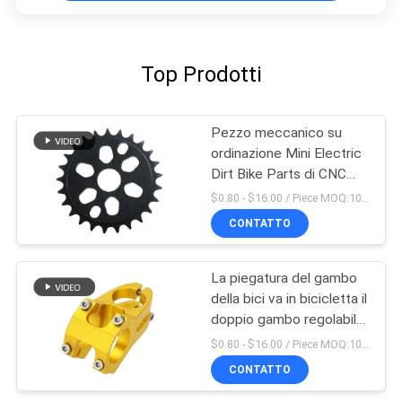
Top Prodotti
Pezzo meccanico su
ordinazione Mini Electric
Dirt Bike Parts di CNC
dell'OEM
$0.80 - $16.00 / Piece MOQ:10 pezzi
CONTATTO
La piegatura del gambo
della bici va in bicicletta il
doppio gambo regolabile
fatto in Cina
$0.80 - $16.00 / Piece MOQ:10 pezzi
CONTATTO