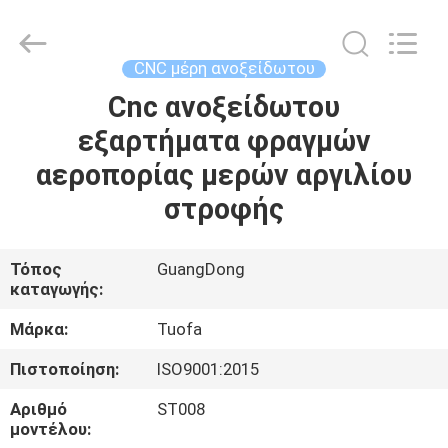
-
2026
Shenzhen
Tuofa
Technology
CNC μέρη ανοξείδωτου
Co.,
Ltd..
All
Cnc ανοξείδωτου
ΣΠΊΤΙ
Rights
Reserved.
εξαρτήματα φραγμών
ΠΡΟΪΌΝΤΑ
αεροπορίας μερών αργιλίου
στροφής
ΣΧΕΤΙΚΆ
ΜΕ
Τόπος
GuangDong
καταγωγής:
ΕΜΆΣ
Μάρκα:
Tuofa
ΕΠΙΣΚΈΨΕΙΣ
Πιστοποίηση:
ISO9001:2015
ΣΤΟ
Αριθμό
ST008
ΕΡΓΟΣΤΆΣΙΟ
μοντέλου: