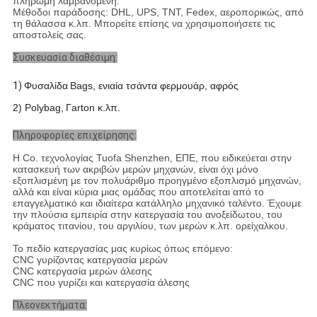
πληρωμή λαμβανόμενη.
Μέθοδοι παράδοσης: DHL, UPS, TNT, Fedex, αεροπορικώς, από
τη θάλασσα κ.λπ. Μπορείτε επίσης να χρησιμοποιήσετε τις
αποστολείς σας.
Συσκευασία διαθέσιμη:
1)
Φυσαλίδα
Β
ags, ενιαία τσάντα φερμουάρ, αφρός
2) Polybag,
Γ
arton κ.λπ.
Πληροφορίες επιχείρησης:
Η Co. τεχνολογίας Tuofa Shenzhen, ΕΠΕ, που ειδικεύεται στην
κατασκευή των ακριβών μερών μηχανών, είναι όχι μόνο
εξοπλισμένη με τον πολυάριθμο προηγμένο εξοπλισμό μηχανών,
αλλά και είναι κύρια μιας ομάδας που αποτελείται από το
επαγγελματικό και ιδιαίτερα κατάλληλο μηχανικό ταλέντο. Έχουμε
την πλούσια εμπειρία στην κατεργασία του ανοξείδωτου, του
κράματος τιτανίου, του αργιλίου, των μερών κ.λπ. ορείχαλκου.
Το πεδίο κατεργασίας μας κυρίως όπως επόμενο:
CNC γυρίζοντας κατεργασία μερών
CNC κατεργασία μερών άλεσης
CNC που γυρίζει και κατεργασία άλεσης
Πλεονεκτήματα: