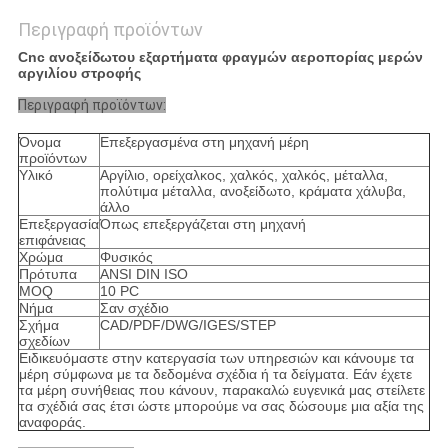
Περιγραφή προϊόντων
Cnc ανοξείδωτου εξαρτήματα φραγμών αεροπορίας μερών
αργιλίου στροφής
Περιγραφή προϊόντων:
Όνομα
Επεξεργασμένα στη μηχανή μέρη
προϊόντων
Υλικό
Αργίλιο, ορείχαλκος, χαλκός, χαλκός, μέταλλα,
πολύτιμα μέταλλα, ανοξείδωτο, κράματα χάλυβα,
άλλο
Επεξεργασία
Όπως επεξεργάζεται στη μηχανή
επιφάνειας
Χρώμα
Φυσικός
Πρότυπα
ANSI DIN ISO
MOQ
10 PC
Νήμα
Σαν σχέδιο
Σχήμα
CAD/PDF/DWG/IGES/STEP
σχεδίων
Ειδικευόμαστε στην κατεργασία των υπηρεσιών και κάνουμε τα
μέρη σύμφωνα με τα δεδομένα σχέδια ή τα δείγματα. Εάν έχετε
τα μέρη συνήθειας που κάνουν, παρακαλώ ευγενικά μας στείλετε
τα σχέδιά σας έτσι ώστε μπορούμε να σας δώσουμε μια αξία της
αναφοράς.