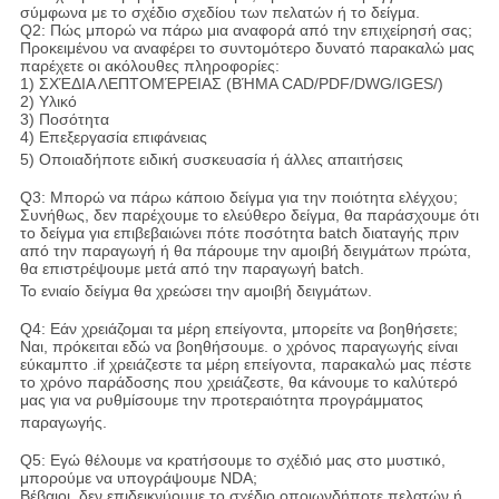
σύμφωνα με το σχέδιο σχεδίου των πελατών ή το δείγμα.
Q2: Πώς μπορώ να πάρω μια αναφορά από την επιχείρησή σας;
Προκειμένου να αναφέρει το συντομότερο δυνατό παρακαλώ μας
παρέχετε οι ακόλουθες πληροφορίες:
1) ΣΧΈΔΙΑ ΛΕΠΤΟΜΈΡΕΙΑΣ (ΒΉΜΑ CAD/PDF/DWG/IGES/)
2) Υλικό
3) Ποσότητα
4) Επεξεργασία επιφάνειας
5) Οποιαδήποτε ειδική συσκευασία ή άλλες απαιτήσεις
Q3: Μπορώ να πάρω κάποιο δείγμα για την ποιότητα ελέγχου;
Συνήθως, δεν παρέχουμε το ελεύθερο δείγμα, θα παράσχουμε ότι
το δείγμα για επιβεβαιώνει πότε ποσότητα batch διαταγής πριν
από την παραγωγή ή θα πάρουμε την αμοιβή δειγμάτων πρώτα,
θα επιστρέψουμε μετά από την παραγωγή batch.
Το ενιαίο δείγμα θα χρεώσει την αμοιβή δειγμάτων.
Q4: Εάν χρειάζομαι τα μέρη επείγοντα, μπορείτε να βοηθήσετε;
Ναι, πρόκειται εδώ να βοηθήσουμε. ο χρόνος παραγωγής είναι
εύκαμπτο .if χρειάζεστε τα μέρη επείγοντα, παρακαλώ μας πέστε
το χρόνο παράδοσης που χρειάζεστε, θα κάνουμε το καλύτερό
μας για να ρυθμίσουμε την προτεραιότητα προγράμματος
παραγωγής.
Q5: Εγώ θέλουμε να κρατήσουμε το σχέδιό μας στο μυστικό,
μπορούμε να υπογράψουμε NDA;
Βέβαιοι, δεν επιδεικνύουμε το σχέδιο οποιωνδήποτε πελατών ή