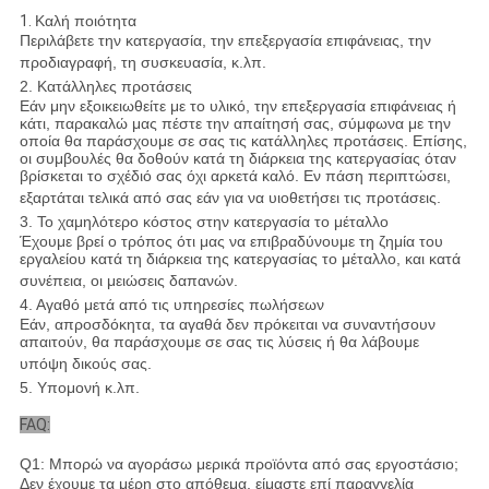
1.
Καλή ποιότητα
Περιλάβετε την κατεργασία, την επεξεργασία επιφάνειας, την
προδιαγραφή, τη συσκευασία, κ.λπ.
2. Κατάλληλες προτάσεις
Εάν μην εξοικειωθείτε με το υλικό, την επεξεργασία επιφάνειας ή
κάτι, παρακαλώ μας πέστε την απαίτησή σας, σύμφωνα με την
οποία θα παράσχουμε σε σας τις κατάλληλες προτάσεις. Επίσης,
οι συμβουλές θα δοθούν κατά τη διάρκεια της κατεργασίας όταν
βρίσκεται το σχέδιό σας όχι αρκετά καλό. Εν πάση περιπτώσει,
εξαρτάται τελικά από σας εάν για να υιοθετήσει τις προτάσεις.
3. Το χαμηλότερο κόστος στην κατεργασία το μέταλλο
Έχουμε βρεί ο τρόπος ότι μας να επιβραδύνουμε τη ζημία του
εργαλείου κατά τη διάρκεια της κατεργασίας το μέταλλο, και κατά
συνέπεια, οι μειώσεις δαπανών.
4. Αγαθό μετά από τις υπηρεσίες πωλήσεων
Εάν, απροσδόκητα, τα αγαθά δεν πρόκειται να συναντήσουν
απαιτούν, θα παράσχουμε σε σας τις λύσεις ή θα λάβουμε
υπόψη δικούς σας.
5. Υπομονή κ.λπ.
FAQ:
Q1: Μπορώ να αγοράσω μερικά προϊόντα από σας εργοστάσιο;
Δεν έχουμε τα μέρη στο απόθεμα, είμαστε επί παραγγελία