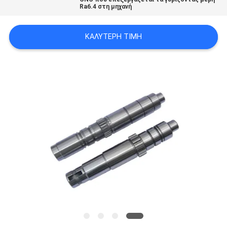
Ra6.4 στη μηχανή
ΧΆΡΤΗΣ
ΙΣΤΟΣΕΛΊΔΑΣ
ΚΑΛΎΤΕΡΗ ΤΙΜΉ
ΠΟΛΙΤΙΚΉ
ΑΠΟΡΡΉΤΟΥ