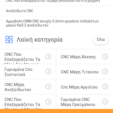
CNC που επεξεργάζεται τα μέρη ανοξείδωτου στη μηχανή
Ανοξείδωτο CNC
Αμμοβολή CMM CNC ανοχής 0.2mm εργαλείο ποδηλάτων
μερών Ra3.2 ανοξείδωτου
Λαϊκή κατηγορία
Όλα
CNC Που 
CNC Μέρη Άλεσης
Επεξεργάζεται Τα 
Μέρη Στη Μηχανή
Γυρισμένα Cnc 
CNC Μέρη Τιτανίου
Συστατικά
CNC Μέρη 
Cnc Μέρη Αργιλίου
Ανοξείδωτου
CNC Που 
Γυρισμένα CNC 
Επεξεργάζεται Τα 
Μέρη Ορείχαλκου
Πλαστικά Μέρη Στη 