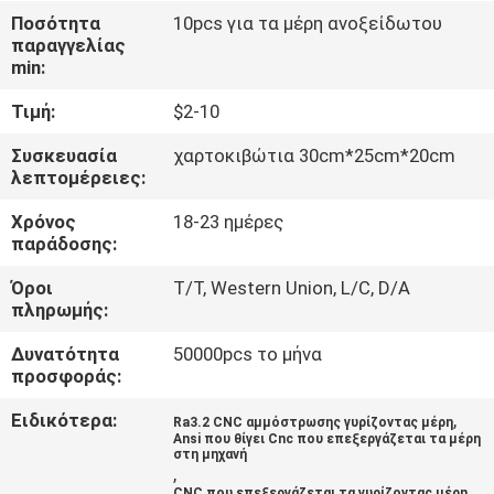
Ποσότητα
10pcs για τα μέρη ανοξείδωτου
παραγγελίας
ΈΛΕΓΧΟΣ
min:
ΠΟΙΌΤΗΤΑΣ
Τιμή:
$2-10
ΕΠΙΚΟΙΝΩΝΉΣΤΕ
Συσκευασία
χαρτοκιβώτια 30cm*25cm*20cm
λεπτομέρειες:
ΜΑΖΊ
Χρόνος
18-23 ημέρες
ΜΑΣ
παράδοσης:
Όροι
Τ/Τ, Western Union, L/C, D/A
ΕΙΔΉΣΕΙΣ
πληρωμής:
Δυνατότητα
50000pcs το μήνα
ΖΗΤΉΣΤΕ
προσφοράς:
ΜΙΑ
Ειδικότερα:
,
Ra3.2 CNC αμμόστρωσης γυρίζοντας μέρη
Ansi που θίγει Cnc που επεξεργάζεται τα μέρη
ΠΡΟΣΦΟΡΆ
στη μηχανή
,
CNC που επεξεργάζεται τα γυρίζοντας μέρη