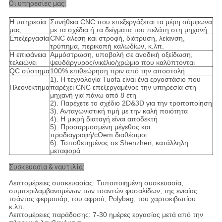
Οι υπηρεσίες μας:
Η υπηρεσία
Συνήθεια CNC που επεξεργάζεται τα μέρη σύμφωνα
μας
με τα σχέδια ή τα δείγματα του πελάτη στη μηχανή
Επεξεργασία
CNC άλεση και στροφή, διάτρυση, λείανση,
τρύπημα, περικοπή καλωδίων, κ.λπ.
Η επιφάνεια
Αμμόστρωση, υποβολή σε ανοδική οξείδωση,
τελειώνει
ψευδάργυρος/νικέλιο/χρώμιο που καλύπτονται
QC σύστημα
100% επιθεώρηση πριν από την αποστολή
1). Η τεχνολογία Tuofa είναι ένα εργοστάσιο που
Πλεονέκτημα
παρέχει CNC επεξεργαμένος την υπηρεσία στη
μηχανή για πάνω από 8 έτη
2). Παρέχετε το σχέδιο 2D&3D για την τροποποίηση
3). Ανταγωνιστική τιμή με την καλή ποιότητα
4). Η μικρή διαταγή είναι αποδεκτή
5). Προσαρμοσμένη μέγεθος και
προδιαγραφή/cOem διαθέσιμοι
6). Τοποθετημένος σε Shenzhen, κατάλληλη
μεταφορά
Συσκευασία & ναυτιλία:
Λεπτομέρειες συσκευασίας: Τυποποιημένη συσκευασία,
συμπεριλαμβανομένων των τσαντών φυσαλίδων, της ενιαίας
τσάντας φερμουάρ, του αφρού, Polybag, του χαρτοκιβωτίου
κ.λπ.
Λεπτομέρειες παράδοσης: 7-30 ημέρες εργασίας μετά από την