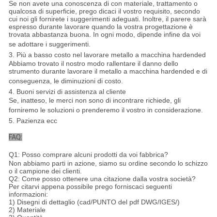
Se non avete una conoscenza di con materiale, trattamento o
qualcosa di superficie, prego dicaci il vostro requisito, secondo
cui noi gli fornirete i suggerimenti adeguati. Inoltre, il parere sarà
espresso durante lavorare quando la vostra progettazione è
trovata abbastanza buona. In ogni modo, dipende infine da voi
se adottare i suggerimenti.
3. Più a basso costo nel lavorare metallo a macchina hardended
Abbiamo trovato il nostro modo rallentare il danno dello
strumento durante lavorare il metallo a macchina hardended e di
conseguenza, le diminuzioni di costo.
4. Buoni servizi di assistenza al cliente
Se, inatteso, le merci non sono di incontrare richiede, gli
forniremo le soluzioni o prenderemo il vostro in considerazione.
5. Pazienza ecc
FAQ:
Q1: Posso comprare alcuni prodotti da voi fabbrica?
Non abbiamo parti in azione, siamo su ordine secondo lo schizzo
o il campione dei clienti.
Q2: Come posso ottenere una citazione dalla vostra società?
Per citarvi appena possibile prego forniscaci seguenti
informazioni:
1) Disegni di dettaglio (cad/PUNTO del pdf DWG/IGES/)
2) Materiale