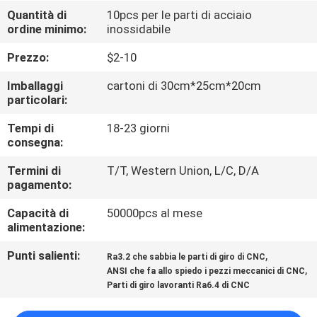
Quantità di
10pcs per le parti di acciaio
ordine minimo:
inossidabile
CONTROLLO
DELLA
Prezzo:
$2-10
QUALITÀ
Imballaggi
cartoni di 30cm*25cm*20cm
particolari:
CONTATTACI
Tempi di
18-23 giorni
consegna:
NOTIZIE
Termini di
T/T, Western Union, L/C, D/A
pagamento:
Capacità di
50000pcs al mese
CHIEDI
alimentazione:
UN
Punti salienti:
,
Ra3.2 che sabbia le parti di giro di CNC
PREVENTIVO
,
ANSI che fa allo spiedo i pezzi meccanici di CNC
Parti di giro lavoranti Ra6.4 di CNC
MAPPA