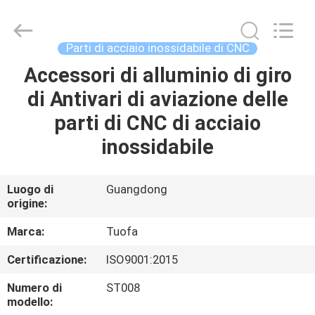
2026
Shenzhen
Tuofa
Technology
Co.,
Parti di acciaio inossidabile di CNC
Ltd..
All
Rights
Accessori di alluminio di giro
CASA.
Reserved.
di Antivari di aviazione delle
PRODOTTI
parti di CNC di acciaio
inossidabile
SU
DI
Luogo di
Guangdong
origine:
NOI
Marca:
Tuofa
VISITA
Certificazione:
ISO9001:2015
ALLA
Numero di
ST008
FABBRICA
modello: