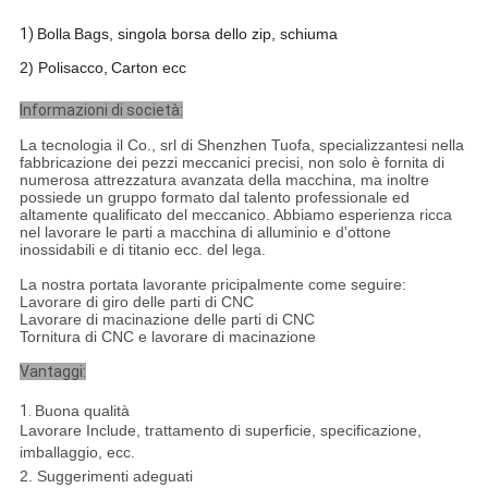
1)
Bolla
B
ags, singola borsa dello zip, schiuma
2) Polisacco,
C
arton ecc
Informazioni di società:
La tecnologia il Co., srl di Shenzhen Tuofa, specializzantesi nella
fabbricazione dei pezzi meccanici precisi, non solo è fornita di
numerosa attrezzatura avanzata della macchina, ma inoltre
possiede un gruppo formato dal talento professionale ed
altamente qualificato del meccanico. Abbiamo esperienza ricca
nel lavorare le parti a macchina di alluminio e d'ottone
inossidabili e di titanio ecc. del lega.
La nostra portata lavorante pricipalmente come seguire:
Lavorare di giro delle parti di CNC
Lavorare di macinazione delle parti di CNC
Tornitura di CNC e lavorare di macinazione
Vantaggi:
1.
Buona qualità
Lavorare Include, trattamento di superficie, specificazione,
imballaggio, ecc.
2. Suggerimenti adeguati