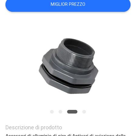
MIGLIOR PREZZO
DEL
SITO
POLITICA
SULLA
PRIVACY
Descrizione di prodotto
Accessori di alluminio di giro di Antivari di aviazione delle