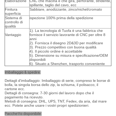
Elaborazione
CNC che macina e che gira, perforante, stridente,
spillante, taglio del cavo, ecc
Finitura
Sabbiare, anodizzante, zinco/nichel/cromato
superficia
Sistema di
ispezione 100% prima della spedizione
controllo di
qualità
1). La tecnologia di Tuofa è una fabbrica che
Vantaggio
fornisce il servizio lavorante di CNC per oltre 8
anni
2). Fornisca il disegno 2D&3D per modificare
3). Prezzo competitivo con buona qualità
4). Il piccolo ordine è accettabile
5). Dimensione su misura e specificazione/OEM
disponibili
6). Situato a Shenzhen, trasporto conveniente
Imballaggio & spedire:
Dettagli d'imballaggio: Imballaggio di serie, compreso le borse di
bolla, la singola borsa dello zip, la schiuma, il polisacco, il
cartone ecc.
Dettagli di consegna: 7-30 giorni del lavoro dopo che il
pagamento ha ricevuto.
Metodi di consegna: DHL, UPS, TNT, Fedex, da aria, dal mare
ecc. Potete anche usare i vostri propri spedizionieri.
Pacchetto disponibile: