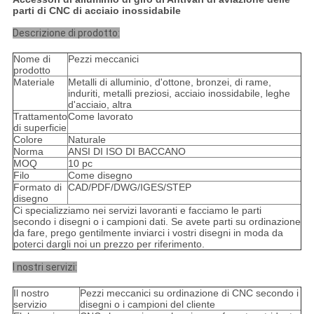
parti di CNC di acciaio inossidabile
Descrizione di prodotto:
Nome di
Pezzi meccanici
prodotto
Materiale
Metalli di alluminio, d'ottone, bronzei, di rame,
induriti, metalli preziosi, acciaio inossidabile, leghe
d'acciaio, altra
Trattamento
Come lavorato
di superficie
Colore
Naturale
Norma
ANSI DI ISO DI BACCANO
MOQ
10 pc
Filo
Come disegno
Formato di
CAD/PDF/DWG/IGES/STEP
disegno
Ci specializziamo nei servizi lavoranti e facciamo le parti
secondo i disegni o i campioni dati. Se avete parti su ordinazione
da fare, prego gentilmente inviarci i vostri disegni in moda da
poterci dargli noi un prezzo per riferimento.
I nostri servizi:
Il nostro
Pezzi meccanici su ordinazione di CNC secondo i
servizio
disegni o i campioni del cliente