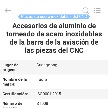
-
2026
Shenzhen
Tuofa
Technology
Piezas de acero inoxidables del CNC
Co.,
Ltd..
All
Accesorios de aluminio de
EN
Rights
Reserved.
torneado de acero inoxidables
CASA.
de la barra de la aviación de
PRODUCTOS
las piezas del CNC
SOBRE
Lugar de
Guangdong
origen:
NOSOTROS
Nombre de la
Tuofa
marca:
RECORRIDO
Certificación:
ISO9001:2015
POR
LA
Número de
ST008