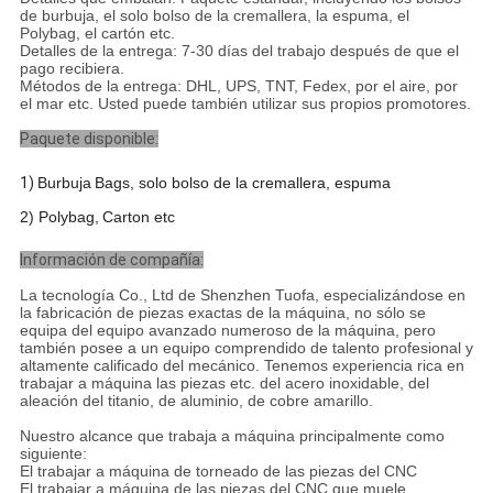
de burbuja, el solo bolso de la cremallera, la espuma, el
Polybag, el cartón etc.
Detalles de la entrega: 7-30 días del trabajo después de que el
pago recibiera.
Métodos de la entrega: DHL, UPS, TNT, Fedex, por el aire, por
el mar etc. Usted puede también utilizar sus propios promotores.
Paquete disponible:
1)
Burbuja
B
ags, solo bolso de la cremallera, espuma
2) Polybag,
C
arton etc
Información de compañía:
La tecnología Co., Ltd de Shenzhen Tuofa, especializándose en
la fabricación de piezas exactas de la máquina, no sólo se
equipa del equipo avanzado numeroso de la máquina, pero
también posee a un equipo comprendido de talento profesional y
altamente calificado del mecánico. Tenemos experiencia rica en
trabajar a máquina las piezas etc. del acero inoxidable, del
aleación del titanio, de aluminio, de cobre amarillo.
Nuestro alcance que trabaja a máquina principalmente como
siguiente:
El trabajar a máquina de torneado de las piezas del CNC
El trabajar a máquina de las piezas del CNC que muele