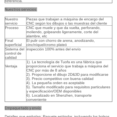
referencia.
Nuestros servicios:
Nuestro
Piezas que trabajan a máquina de encargo del
servicio
CNC según los dibujos o las muestras del cliente
Proceso
CNC que muele y que da vuelta, perforando,
moliendo, golpeando ligeramente, corte del
alambre, etc
Final
El pulir con chorro de arena, anodizando,
superficial
cinc/níquel/cromo plateó
Sistema del
inspección 100% antes del envío
control de
calidad
1). La tecnología de Tuofa es una fábrica que
Ventaja
proporciona el servicio que trabaja a máquina del
CNC por más de 8 años
2). Proporcione el dibujo 2D&3D para modificarse
3). Precio competitivo con buena calidad
4). La pequeña orden es aceptable
5). Tamaño modificado para requisitos particulares
y especificación/OEM disponibles
6). Localizado en Shenzhen, transporte
conveniente
Empaquetado y envío:
Detalles que embalan: Paquete estándar, incluyendo los bolsos