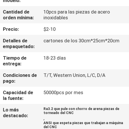
modelo:
FÁBRICA
Cantidad de
10pcs para las piezas de acero
orden mínima:
inoxidables
CONTROL
Precio:
$2-10
DE
Detalles de
cartones de los 30cm*25cm*20cm
CALIDAD
empaquetado:
Tiempo de
18-23 días
CONTACTA
entrega:
CON
Condiciones de
T/T, Western Union, L/C, D/A
NOSOTROS
pago:
Capacidad de
50000pcs por mes
NOTICIAS
la fuente:
Lo más
Ra3.2 que pule con chorro de arena piezas de
torneado del CNC
destacado:
SOLICITAR
,
ANSI que espeta piezas que trabajan a máquina
UNA
del CNC