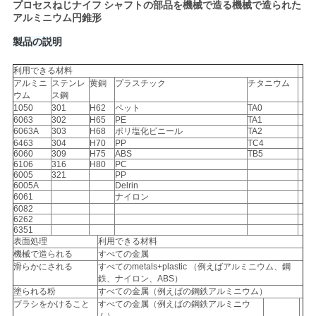
プロセスねじナイフ シャフトの部品を機械で造る機械で造られた
アルミニウム円錐形
ニ
製品の説明
ュ
利用できる材料
アルミニ
ステンレ
黄銅
プラスチック
チタニウム
ー
ウム
ス鋼
1050
301
H62
ペット
TA0
6063
302
H65
PE
TA1
ス
6063A
303
H68
ポリ塩化ビニール
TA2
6463
304
H70
PP
TC4
6060
309
H75
ABS
TB5
6106
316
H80
PC
引
6005
321
PP
6005A
Delrin
6061
ナイロン
金
6082
6262
を
6351
表面処理
利用できる材料
機械で造られる
すべての金属
求
滑らかにされる
すべてのmetals+plastic （例えばアルミニウム、鋼
鉄、ナイロン、ABS）
め
塗られる粉
すべての金属（例えばの鋼鉄アルミニウム）
ブラシをかけること
すべての金属（例えばの鋼鉄アルミニウ