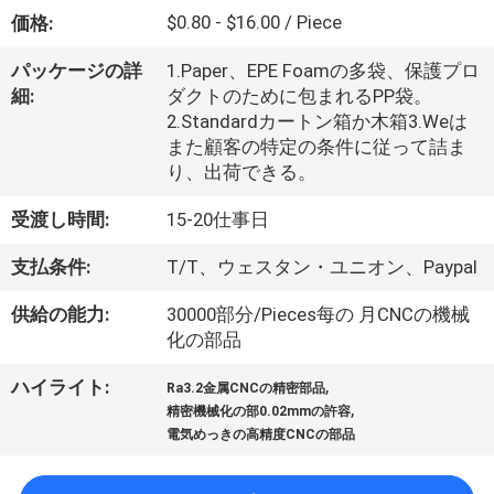
た
$0.80 - $16.00 / Piece
価格:
ち
パッケージの詳
1.Paper、EPE Foamの多袋、保護プロ
に
細:
ダクトのために包まれるPP袋。
2.Standardカートン箱か木箱3.Weは
つ
また顧客の特定の条件に従って詰ま
い
り、出荷できる。
て
受渡し時間:
15-20仕事日
支払条件:
T/T、ウェスタン・ユニオン、Paypal
工
供給の能力:
30000部分/Pieces每の 月CNCの機械
場
化の部品
ツ
,
ハイライト:
Ra3.2金属CNCの精密部品
,
精密機械化の部0.02mmの許容
ア
電気めっきの高精度CNCの部品
ー