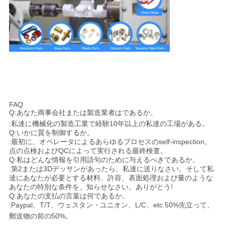
FAQ
Q:あなた商事会社または製造業者はであるか。
:私達に機械化の製造工業で経験10年以上の私達の工場がある。
Q:いかに質を制御するか。
:最初に、オペレータによるあらゆるプロセスのself-inspection。
点の点検およびQCによって実行される最終検査。
Q:私はどんな情報を引用語句のために与えるべきであるか。
:第2または3Dデッサンがあったら、私達に送りなさい。そして私
達にあなたが必要とする材料、許容、表面処理および量のような
あなたの特別な条件を、知らせなさい。ありがとう!
Q:あなたの支払の言葉は何であるか。
:Paypal、T/T、ウェスタン・ユニオン、L/C、etc.50%先立って、
郵送物の前の50%
。