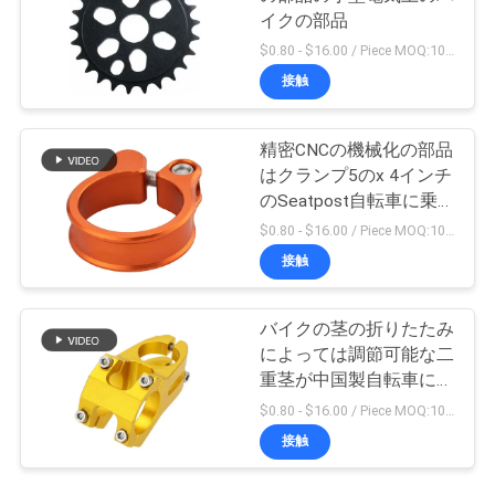
イクの部品
$0.80 - $16.00 / Piece MOQ:10部分
接触
精密CNCの機械化の部品
はクランプ5のx 4インチ
のSeatpost自転車に乗
る
$0.80 - $16.00 / Piece MOQ:10部分
接触
バイクの茎の折りたたみ
によっては調節可能な二
重茎が中国製自転車に乗
る
$0.80 - $16.00 / Piece MOQ:10部分
接触