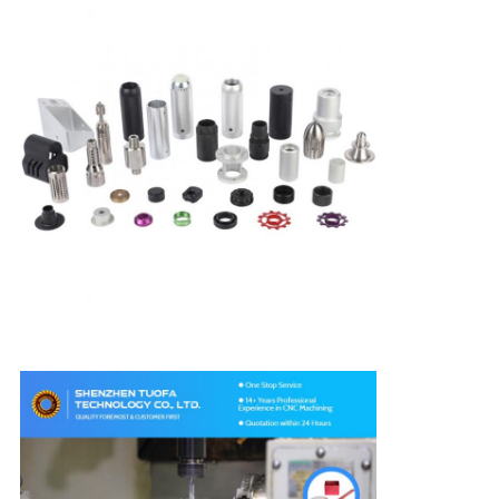
プ
ラ
イ
バ
シ
ー
ポ
リ
シ
ー