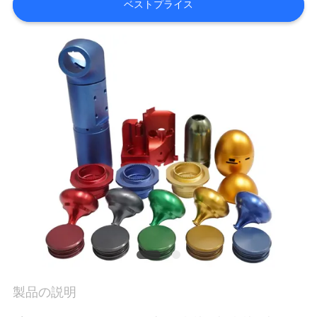
ベストプライス
品
質
管
理
連
絡
く
だ
さ
製品の説明
い