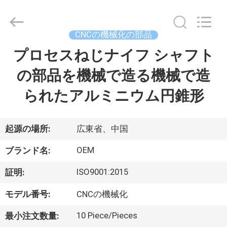
ヤ
ー.
Copyright
©
2021
CNCの機械化の部品
-
2026
Shenzhen
プロセスねじナイフ シャフト
家
Tuofa
Technology
Co.,
の部品を機械で造る機械で造
へ
Ltd..
All
Rights
られたアルミニウム円錐形
Reserved.
製
品
起源の場所:
広東省、中国
OEM
ブランド名:
わ
ISO9001:2015
証明:
た
モデル番号:
CNCの機械化
し
10 Piece/Pieces
最小注文数量: