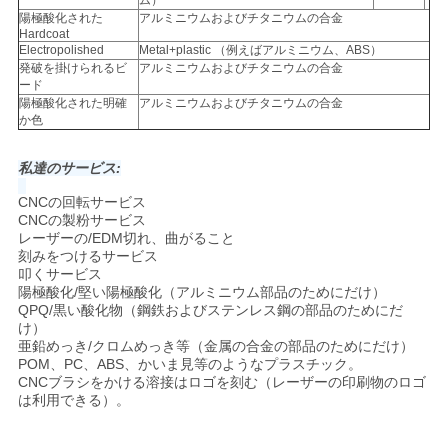
て
ム）
陽極酸化された
アルミニウムおよびチタニウムの合金
Hardcoat
く
Electropolished
Metal+plastic （例えばアルミニウム、ABS）
発破を掛けられるビ
アルミニウムおよびチタニウムの合金
だ
ード
陽極酸化された明確
アルミニウムおよびチタニウムの合金
さ
か色
い
私達のサービス:
CNCの回転サービス
CNCの製粉サービス
サ
レーザーの/EDM切れ、曲がること
刻みをつけるサービス
イ
叩くサービス
陽極酸化/堅い陽極酸化（アルミニウム部品のためにだけ）
ト
QPQ/黒い酸化物（鋼鉄およびステンレス鋼の部品のためにだ
け）
亜鉛めっき/クロムめっき等（金属の合金の部品のためにだけ）
マ
POM、PC、ABS、かいま見等のようなプラスチック。
CNCブラシをかける溶接はロゴを刻む（レーザーの印刷物のロゴ
ッ
は利用できる）。
プ