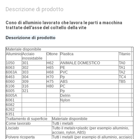
Descrizione di prodotto
Cono di alluminio lavorato che lavora le parti a macchina
trattate dell'asse del coltello della vite
Descrizione di prodotto
Materiale disponibile
Alluminio
Acciaio
Ottone
Plastica
Titanio
inossidabile
1050
301
H62
ANIMALE DOMESTICO
TA0
6063
302
H65
PE
TA1
6063A
303
H68
PVC
TA2
6463
304
H70
Pp
TC4
6060
309
H75
ABS
TB5
6106
316
H80
PC
6005
321
Pp
6005A
Delrin
6061
Nylon
6082
6262
6351
Trattamento di superficie
Materiale disponibile
Come lavorato
Tutti i metalli
Lisciato
Tutto il metals+plastic (per esempio alluminio,
acciaio, nylon, ABS)
Polvere ricoperta
Tutti i metalli (per esempio di alluminio, acciaio)