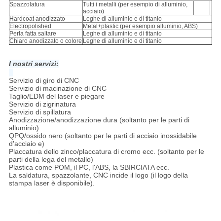
Spazzolatura
Tutti i metalli (per esempio di alluminio,
acciaio)
Hardcoat anodizzato
Leghe di alluminio e di titanio
Electropolished
Metal+plastic (per esempio alluminio, ABS)
Perla fatta saltare
Leghe di alluminio e di titanio
Chiaro anodizzato o colore
Leghe di alluminio e di titanio
I nostri servizi:
Servizio di giro di CNC
Servizio di macinazione di CNC
Taglio/EDM del laser e piegare
Servizio di zigrinatura
Servizio di spillatura
Anodizzazione/anodizzazione dura (soltanto per le parti di
alluminio)
QPQ/ossido nero (soltanto per le parti di acciaio inossidabile
d'acciaio e)
Placcatura dello zinco/placcatura di cromo ecc. (soltanto per le
parti della lega del metallo)
Plastica come POM, il PC, l'ABS, la SBIRCIATA ecc.
La saldatura, spazzolante, CNC incide il logo (il logo della
stampa laser è disponibile).