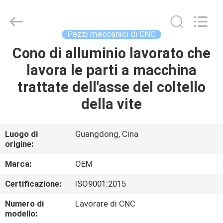
2026
Shenzhen
Tuofa
Technology
Co.,
Pezzi meccanici di CNC
Ltd..
All
Rights
Cono di alluminio lavorato che
CASA.
Reserved.
lavora le parti a macchina
PRODOTTI
trattate dell'asse del coltello
della vite
SU
DI
Luogo di
Guangdong, Cina
origine:
NOI
Marca:
OEM
VISITA
Certificazione:
ISO9001:2015
ALLA
Numero di
Lavorare di CNC
FABBRICA
modello: