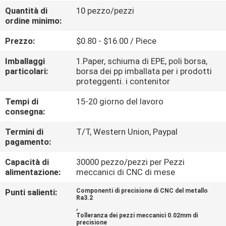
Quantità di
10 pezzo/pezzi
ordine minimo:
CONTROLLO
DELLA
Prezzo:
$0.80 - $16.00 / Piece
QUALITÀ
Imballaggi
1.Paper, schiuma di EPE, poli borsa,
particolari:
borsa dei pp imballata per i prodotti
proteggenti. i contenitor
CONTATTACI
Tempi di
15-20 giorno del lavoro
consegna:
NOTIZIE
Termini di
T/T, Western Union, Paypal
pagamento:
CHIEDI
Capacità di
30000 pezzo/pezzi per Pezzi
UN
alimentazione:
meccanici di CNC di mese
PREVENTIVO
Punti salienti:
Componenti di precisione di CNC del metallo
Ra3.2
,
Tolleranza dei pezzi meccanici 0.02mm di
MAPPA
precisione