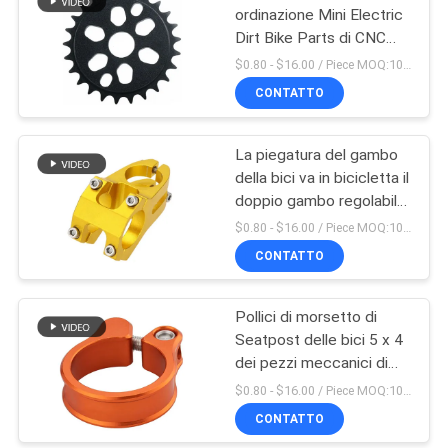
ordinazione Mini Electric
Dirt Bike Parts di CNC
dell'OEM
$0.80 - $16.00 / Piece MOQ:10 pezzi
CONTATTO
La piegatura del gambo
della bici va in bicicletta il
doppio gambo regolabile
fatto in Cina
$0.80 - $16.00 / Piece MOQ:10 pezzi
CONTATTO
Pollici di morsetto di
Seatpost delle bici 5 x 4
dei pezzi meccanici di
CNC di precisione
$0.80 - $16.00 / Piece MOQ:10 pezzi
CONTATTO