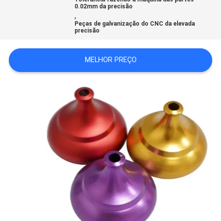
0.02mm da precisão
MAPA
,
Peças de galvanização do CNC da elevada
DO
precisão
SITE
MELHOR PREÇO
POLÍTICA
DE
PRIVACIDADE