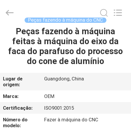
2026
Shenzhen
Tuofa
Technology
Co.,
Peças fazendo à máquina do CNC
Ltd..
All
Peças fazendo à máquina
PARA
Rights
Reserved.
feitas à máquina do eixo da
CASA
faca do parafuso do processo
PRODUTOS
do cone de alumínio
SOBRE
Lugar de
Guangdong, China
origem:
NÓS
Marca:
OEM
VISITA
Certificação:
ISO9001:2015
À
Número do
Fazer à máquina do CNC
FÁBRICA
modelo: