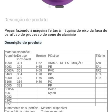
Descrição de produto
Peças fazendo à máquina feitas à máquina do eixo da faca do
parafuso do processo do cone de alumínio
Descrição do produto
Material disponível
Alumínio
De aço
Bronze
Plástico
Titânio
inoxidável
1050
301
H62
ANIMAL DE ESTIMAÇÃO
TA0
6063
302
H65
PE
TA1
6063A
303
H68
PVC
TA2
6463
304
H70
PP
TC4
6060
309
H75
ABS
TB5
6106
316
H80
PC
6005
321
PP
6005A
Delrin
6061
Nylon
6082
6262
6351
Tratamento de superfície
Material disponível
Como feito à máquina
Todos os metais