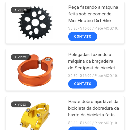
Peça fazendo à máquina
feita sob encomenda
Mini Electric Dirt Bike
Parts do Cnc do OEM
$0.80 - $16.00 / Piece MOQ:10 partes
CONTATO
Polegadas fazendo à
máquina da braçadeira
de Seatpost da bicicleta
5 x 4 das peças do CNC
$0.80 - $16.00 / Piece MOQ:10 partes
da precisão
CONTATO
Haste dobro ajustável da
bicicleta da dobradura da
haste da bicicleta feita
em China
$0.80 - $16.00 / Piece MOQ:10 partes