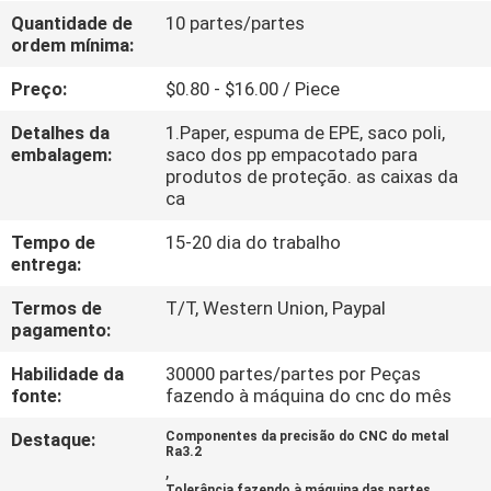
Quantidade de
10 partes/partes
ordem mínima:
CONTROLE
DE
Preço:
$0.80 - $16.00 / Piece
QUALIDADE
Detalhes da
1.Paper, espuma de EPE, saco poli,
embalagem:
saco dos pp empacotado para
produtos de proteção. as caixas da
CONTACTE-
ca
NOS
Tempo de
15-20 dia do trabalho
entrega:
NOTÍCIAS
Termos de
T/T, Western Union, Paypal
pagamento:
SOLICITE
Habilidade da
30000 partes/partes por Peças
fonte:
fazendo à máquina do cnc do mês
UM
Destaque:
Componentes da precisão do CNC do metal
ORÇAMENTO
Ra3.2
,
Tolerância fazendo à máquina das partes