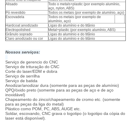
Alisado
Todo o metals+plastic (por exemplo alumínio,
aço, nylon, ABS)
Pó revestido
Todos os metais (por exemplo de alumínio, aço)
Escovadela
Todos os metais (por exemplo de
alumínio, aço)
Hardcoat anodizado
Ligas do alumínio e do titânio
Electropolished
Metal+plastic (por exemplo alumínio, ABS)
Grânulo soprado
Ligas do alumínio e do titânio
Claro anodizado ou cor
Ligas do alumínio e do titânio
Nossos serviços:
Serviço de gerencio do CNC
Serviço de trituração do CNC
Corte do laser/EDM e dobra
Serviço de serrilha
Serviço de batida
Anodizar/anodizar dura (somente para as peças de alumínio)
QPQ/óxido preto (somente para as peças de aço e de aço
inoxidável)
Chapeamento do zinco/chapeamento de cromo etc. (somente
para as peças da liga do metal)
Plástico como POM, PC, ABS, AUGE etc.
Soldar, escovando, CNC grava o logotipo (o logotipo da cópia do
laser está disponível).