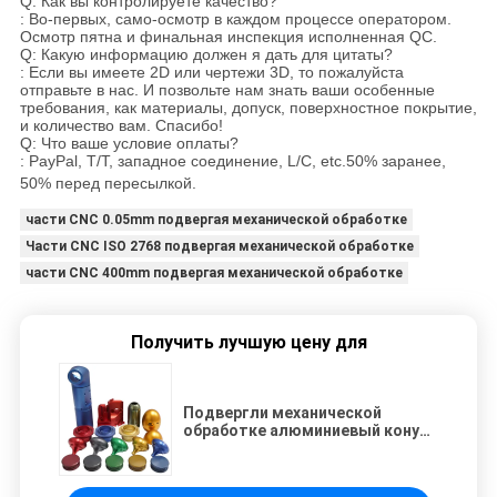
Q: Как вы контролируете качество?
: Во-первых, само-осмотр в каждом процессе оператором.
Осмотр пятна и финальная инспекция исполненная QC.
Q: Какую информацию должен я дать для цитаты?
: Если вы имеете 2D или чертежи 3D, то пожалуйста
отправьте в нас. И позвольте нам знать ваши особенные
требования, как материалы, допуск, поверхностное покрытие,
и количество вам. Спасибо!
Q: Что ваше условие оплаты?
: PayPal, T/T, западное соединение, L/C, etc.50% заранее,
50% перед пересылкой
.
части CNC 0.05mm подвергая механической обработке
Части CNC ISO 2768 подвергая механической обработке
части CNC 400mm подвергая механической обработке
Получить лучшую цену для
Подвергли механической
обработке алюминиевый конус
подвергая отростчатые части
механической обработке вала
ножа винта