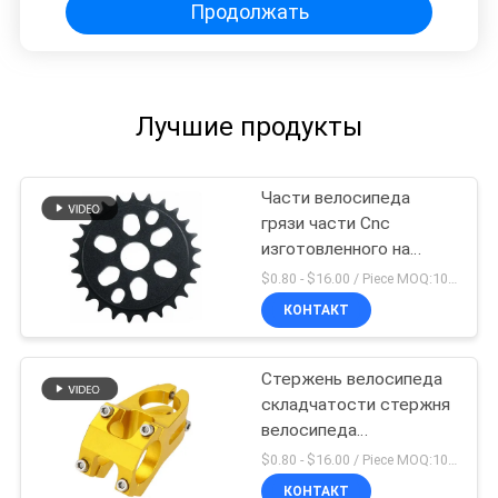
Продолжать
Лучшие продукты
Части велосипеда
грязи части Cnc
изготовленного на
заказ OEM подвергая
$0.80 - $16.00 / Piece MOQ:10 частей
механической
КОНТАКТ
обработке мини
электрические
Стержень велосипеда
складчатости стержня
велосипеда
регулируемый двойной
$0.80 - $16.00 / Piece MOQ:10 частей
сделанный в Китае
КОНТАКТ