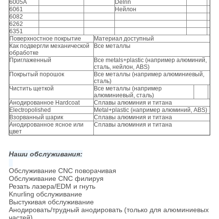
6005A
Delrin
6061
Нейлон
6082
6262
6351
Поверхностное покрытие
Материал доступный
Как подвергли механической
Все металлы
обработке
Приглаженный
Все metals+plastic (например алюминий,
сталь, нейлон, ABS)
Покрытый порошок
Все металлы (например алюминиевый,
сталь)
Чистить щеткой
Все металлы (например
алюминиевый, сталь)
Анодированное Hardcoat
Сплавы алюминия и титана
Electropolished
Metal+plastic (например алюминий, ABS)
Взорванный шарик
Сплавы алюминия и титана
Анодированное ясное или
Сплавы алюминия и титана
цвет
Наши обслуживания:
Обслуживание CNC поворачивая
Обслуживание CNC филируя
Резать лазера/EDM и гнуть
Knurling обслуживание
Выстукивая обслуживание
Анодировать/трудный анодировать (только для алюминиевых
частей)