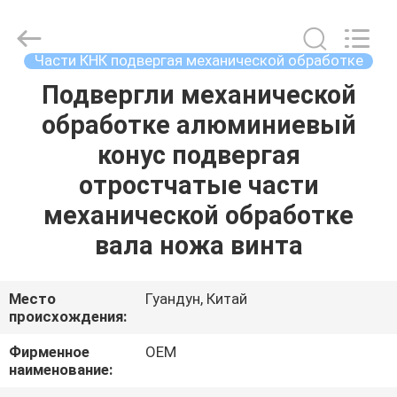
2026
Shenzhen
Tuofa
Technology
Co.,
Части КНК подвергая механической обработке
Ltd..
All
Rights
Подвергли механической
ДОМОЙ
Reserved.
обработке алюминиевый
ПРОДУКТЫ
конус подвергая
отростчатые части
О
механической обработке
НАС
вала ножа винта
ЭКСКУРСИЯ
Место
Гуандун, Китай
происхождения:
ПО
ЗАВОДУ
Фирменное
OEM
наименование: