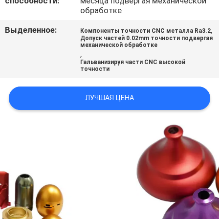
способности:
месяца подвергая механической
обработке
ПОЛИТИКА
Выделенное:
,
Компоненты точности CNC металла Ra3.2
Допуск частей 0.02mm точности подвергая
КОНФИДЕНЦИАЛЬНОСТИ
механической обработке
,
Гальванизируя части CNC высокой
точности
ЛУЧШАЯ ЦЕНА