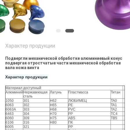
Характер продукции
Подвергли механической обработке алюминиевый конус
подвергая отростчатые части механической обработке
вала ножа винта
Характер продукции
Материал доступный
Алюминий
Нержавеющая
Латунь
Пластмасса
Титан
сталь
1050
301
H62
ЛЮБИМЕЦ
TA0
6063
302
H65
PE
TA1
6063A
303
H68
PVC
TA2
6463
304
H70
PP
TC4
6060
309
H75
ABS
TB5
6106
316
H80
ПК
6005
321
PP