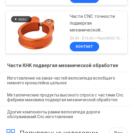
Части CNC точности
подвергая
механической
обработке велосипед 5
$0.80 - $16.00 / Piece MOQ:10 частей
x 4 дюймов струбцины
КОНТАКТ
Seatpost
Части КНК подвергая механической обработке
Изготовление на заказ частей велосипеда всеобщего
нижнего кронштейна цельное
Металлические продукты высокого спроса с частями Cnc
фабрики маховика подвергая механической обработке
Другие компоненты рамки велосипеда дороги
обслуживаний Cnc изготовления