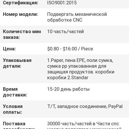
КОНТРОЛЬ
Сертификация:
ISO9001:2015
КАЧЕСТВА
Номер модели:
Подвергать механической
обработке CNC
СВЯЖИТЕСЬ
Количество мин
10 часть/частей
заказа:
С
Цена:
$0.80 - $16.00 / Piece
НАМИ
Упаковывая
1.Paper, пена EPE, поли сумка,
детали:
сумка pp упакованная для
НОВОСТИ
защищая продуктов. коробки
коробки 2.Standar
ЗАПРОСИТЕ
Время
15-20 день работы
доставки:
ЦИТАТУ
Условия
T/T, западное соединение, PayPal
оплаты:
КАРТА
Поставка
30000 часть/частей в Части cnc
САЙТА