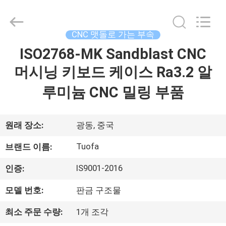
체.
Copyright
©
2021
-
CNC 맷돌로 가는 부속
2026
Shenzhen
ISO2768-MK Sandblast CNC
Tuofa
집
Technology
Co.,
머시닝 키보드 케이스 Ra3.2 알
Ltd..
All
Rights
제
루미늄 CNC 밀링 부품
Reserved.
품
원래 장소:
광동, 중국
우
Tuofa
브랜드 이름:
리
IS9001-2016
인증:
에
모델 번호:
판금 구조물
관
최소 주문 수량:
1개 조각