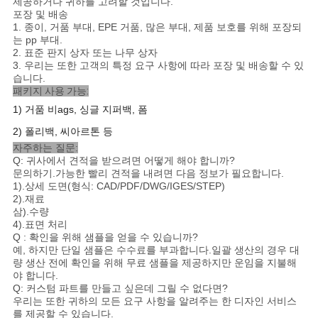
제공하거나 귀하를 고려할 것입니다.
포장 및 배송
1. 종이, 거품 부대, EPE 거품, 많은 부대, 제품 보호를 위해 포장되
는 pp 부대.
2. 표준 판지 상자 또는 나무 상자
3. 우리는 또한 고객의 특정 요구 사항에 따라 포장 및 배송할 수 있
습니다.
패키지 사용 가능:
1) 거품
비
ags, 싱글 지퍼백, 폼
2) 폴리백,
씨
아르톤 등
자주하는 질문:
Q: 귀사에서 견적을 받으려면 어떻게 해야 합니까?
문의하기.가능한 빨리 견적을 내려면 다음 정보가 필요합니다.
1).상세 도면(형식: CAD/PDF/DWG/IGES/STEP)
2).재료
삼).수량
4).표면 처리
Q : 확인을 위해 샘플을 얻을 수 있습니까?
예, 하지만 단일 샘플은 수수료를 부과합니다.일괄 생산의 경우 대
량 생산 전에 확인을 위해 무료 샘플을 제공하지만 운임을 지불해
야 합니다.
Q: 커스텀 파트를 만들고 싶은데 그릴 수 없다면?
우리는 또한 귀하의 모든 요구 사항을 알려주는 한 디자인 서비스
를 제공할 수 있습니다.