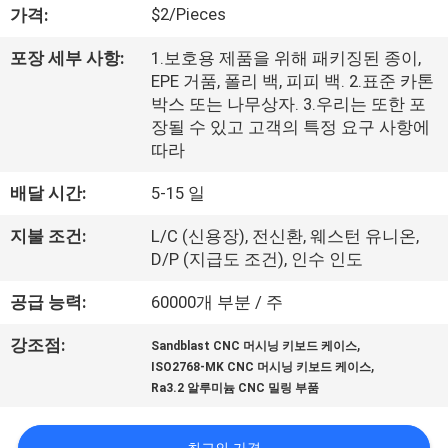
한
$2/Pieces
가격:
것
포장 세부 사항:
1.보호용 제품을 위해 패키징된 종이,
EPE 거품, 폴리 백, 피피 백. 2.표준 카톤
공
박스 또는 나무상자. 3.우리는 또한 포
장될 수 있고 고객의 특정 요구 사항에
장
따라
투
배달 시간:
5-15 일
어
지불 조건:
L/C (신용장), 전신환, 웨스턴 유니온,
D/P (지급도 조건), 인수 인도
품
공급 능력:
60000개 부분 / 주
질
,
강조점:
Sandblast CNC 머시닝 키보드 케이스
,
ISO2768-MK CNC 머시닝 키보드 케이스
관
Ra3.2 알루미늄 CNC 밀링 부품
리