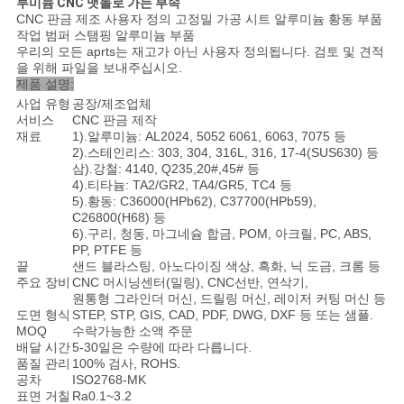
루미늄 CNC 맷돌로 가는 부속
을
CNC 판금 제조 사용자 정의 고정밀 가공 시트 알루미늄 황동 부품
작업 범퍼 스탬핑 알루미늄 부품
요
우리의 모든 aprts는 재고가 아닌 사용자 정의됩니다. 검토 및 견적
을 위해 파일을 보내주십시오.
청
제품 설명:
사업 유형
공장/제조업체
하
서비스
CNC 판금 제작
재료
1).알루미늄: AL2024, 5052 6061, 6063, 7075 등
십
2).스테인리스: 303, 304, 316L, 316, 17-4(SUS630) 등
삼).강철: 4140, Q235,20#,45# 등
시
4).티타늄: TA2/GR2, TA4/GR5, TC4 등
5).황동: C36000(HPb62), C37700(HPb59),
C26800(H68) 등
오
6).구리, 청동, 마그네슘 합금, POM, 아크릴, PC, ABS,
PP, PTFE 등
끝
샌드 블라스팅, 아노다이징 색상, 흑화, 닉 도금, 크롬 등
주요 장비
CNC 머시닝센터(밀링), CNC선반, 연삭기,
사
원통형 그라인더 머신, 드릴링 머신, 레이저 커팅 머신 등
도면 형식
STEP, STP, GIS, CAD, PDF, DWG, DXF 등 또는 샘플.
이
MOQ
수락가능한 소액 주문
배달 시간
5-30일은 수량에 따라 다릅니다.
트
품질 관리
100% 검사, ROHS.
공차
ISO2768-MK
지
표면 거칠
Ra0.1~3.2