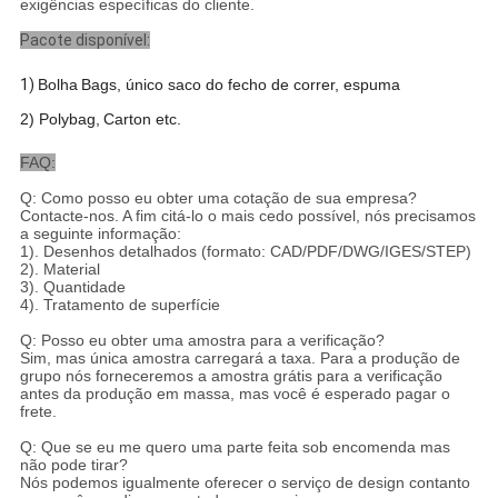
exigências específicas do cliente.
Pacote disponível:
1)
Bolha
B
ags, único saco do fecho de correr, espuma
2) Polybag,
C
arton etc.
FAQ:
Q: Como posso eu obter uma cotação de sua empresa?
Contacte-nos. A fim citá-lo o mais cedo possível, nós precisamos
a seguinte informação:
1). Desenhos detalhados (formato: CAD/PDF/DWG/IGES/STEP)
2). Material
3). Quantidade
4). Tratamento de superfície
Q: Posso eu obter uma amostra para a verificação?
Sim, mas única amostra carregará a taxa. Para a produção de
grupo nós forneceremos a amostra grátis para a verificação
antes da produção em massa, mas você é esperado pagar o
frete.
Q: Que se eu me quero uma parte feita sob encomenda mas
não pode tirar?
Nós podemos igualmente oferecer o serviço de design contanto