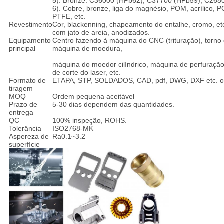
5). Bronze: C36000 (HPb62), C37700 (HPb59), C26800
6). Cobre, bronze, liga do magnésio, POM, acrílico, P
PTFE, etc.
Revestimento
Cor, blackenning, chapeamento do entalhe, cromo, et
com jato de areia, anodizados.
Equipamento
Centro fazendo à máquina do CNC (trituração), torno
principal
máquina de moedura,
máquina do moedor cilíndrico, máquina de perfuraçã
de corte do laser, etc.
Formato de
ETAPA, STP, SOLDADOS, CAD, pdf, DWG, DXF etc. o
tiragem
MOQ
Ordem pequena aceitável
Prazo de
5-30 dias dependem das quantidades.
entrega
QC
100% inspeção, ROHS.
Tolerância
ISO2768-MK
Aspereza de
Ra0.1~3.2
superfície