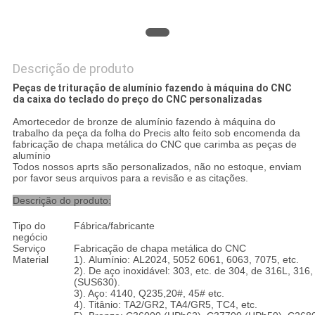
Descrição de produto
Peças de trituração de alumínio fazendo à máquina do CNC
da caixa do teclado do preço do CNC personalizadas
Amortecedor de bronze de alumínio fazendo à máquina do
trabalho da peça da folha do Precis alto feito sob encomenda da
fabricação de chapa metálica do CNC que carimba as peças de
alumínio
Todos nossos aprts são personalizados, não no estoque, enviam
por favor seus arquivos para a revisão e as citações.
Descrição do produto:
Tipo do
Fábrica/fabricante
negócio
Serviço
Fabricação de chapa metálica do CNC
Material
1). Alumínio: AL2024, 5052 6061, 6063, 7075, etc.
2). De aço inoxidável: 303, etc. de 304, de 316L, 316,
(SUS630).
3). Aço: 4140, Q235,20#, 45# etc.
4). Titânio: TA2/GR2, TA4/GR5, TC4, etc.