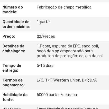
Número do
Fabricação de chapa metálica
CONTROLE
modelo:
DE
Quantidade de
1 parte
ordem mínima:
QUALIDADE
Preço:
$2/Pieces
CONTACTE-
Detalhes da
1.Paper, espuma de EPE, saco poli,
NOS
embalagem:
saco dos pp empacotado para
produtos de proteção. caixas da cai
Tempo de
5-15 dias
NOTÍCIAS
entrega:
Termos de
L/C, T/T, Western Union, D/P, D/A
SOLICITE
pagamento:
UM
Habilidade da
60000 partes/semana
ORÇAMENTO
fonte:
Limpar com jato de areia a caixa fazendo à