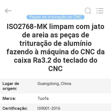
2026
Shenzhen
Tuofa
Technology
Co.,
Peças de trituração do CNC
Ltd..
All
ISO2768-MK limpam com jato
PARA
Rights
Reserved.
de areia as peças de
CASA
trituração de alumínio
PRODUTOS
fazendo à máquina do CNC da
caixa Ra3.2 do teclado do
SOBRE
CNC
NÓS
Lugar de
Guangdong, China
origem:
VISITA
À
Marca:
Tuofa
FÁBRICA
Certificação:
IS9001-2016