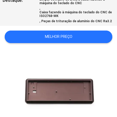
Destaque:
máquina do teclado do CNC
MAPA
,
Caixa fazendo à máquina do teclado do CNC de
DO
ISO2768-MK
,
Peças de trituração de alumínio do CNC Ra3.2
SITE
MELHOR PREÇO
POLÍTICA
DE
PRIVACIDADE