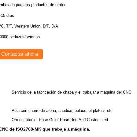
mbalado para los productos de protec
-15 días
/C, T/T, Western Union, D/P, D/A
0000 pedazos/semana
Contactar ahora
Servicio de la fabricación de chapa y el trabajar a máquina del CNC
Pula con chorro de arena, anodice, polaco, el platear, etc
Oro del titanio, Rose Gold, Rose Red And Customized
l CNC de ISO2768-MK que trabaja a máquina
,