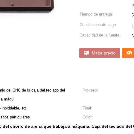
e
Tiempo de entrega:
5
Condiciones de pago:
L
Capacidad de la fuente:
6
Mejor precio
io del CNC de la caja del teclado del
Proceso:
 a máqui
 inoxidable, etc
Final:
sitos particulares
Color:
C del chorro de arena que trabaja a máquina
Caja del teclado de
,