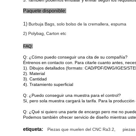
Paquete disponible:
1)
Burbuja
B
ags, solo bolso de la cremallera, espuma
2) Polybag,
C
arton etc
FAQ:
Q: ¿Cómo puedo conseguir una cita de su compañía?
Éntrenos en contacto con. Para citarle cuanto antes, neces
1). Dibujos detallados (formato: CAD/PDF/DWG/IGES/STE
2). Material
3). Cantidad
4). Tratamiento superficial
Q: ¿Puedo conseguir una muestra para el control?
Sí, pero sola muestra cargará la tarifa. Para la producció
Q: ¿Qué si quiero una parte de encargo pero me no puede
Podemos también ofrecer servicio de diseño mientras uste
etiqueta:
Piezas que muelen del CNC Ra3.2
,
piezas