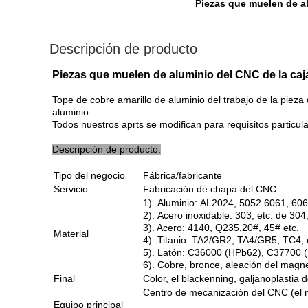
Piezas que muelen de a
Descripción de producto
Piezas que muelen de aluminio del CNC de la caja
Tope de cobre amarillo de aluminio del trabajo de la pieza
aluminio
Todos nuestros aprts se modifican para requisitos particular
Descripción de producto:
Tipo del negocio
Fábrica/fabricante
Servicio
Fabricación de chapa del CNC
1). Aluminio: AL2024, 5052 6061, 606
2). Acero inoxidable: 303, etc. de 30
3). Acero: 4140, Q235,20#, 45# etc.
Material
4). Titanio: TA2/GR2, TA4/GR5, TC4, 
5). Latón: C36000 (HPb62), C37700 (
6). Cobre, bronce, aleación del magne
Final
Color, el blackenning, galjanoplastia
Centro de mecanización del CNC (el m
Equipo principal