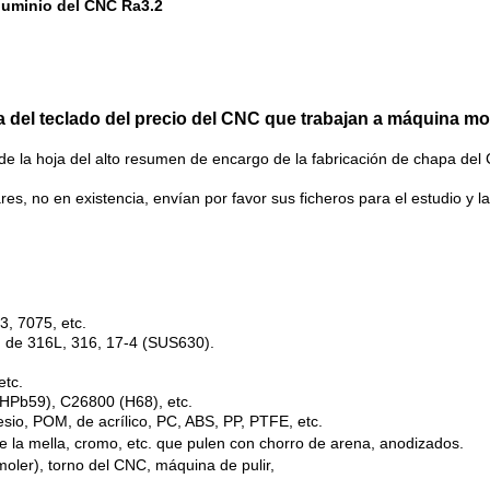
luminio del CNC Ra3.2
 del teclado del precio del CNC que trabajan a máquina mod
 de la hoja del alto resumen de encargo de la fabricación de chapa de
es, no en existencia, envían por favor sus ficheros para el estudio y la 
3, 7075, etc.
4, de 316L, 316, 17-4 (SUS630).
etc.
HPb59), C26800 (H68), etc.
sio, POM, de acrílico, PC, ABS, PP, PTFE, etc.
 de la mella, cromo, etc. que pulen con chorro de arena, anodizados.
oler), torno del CNC, máquina de pulir,