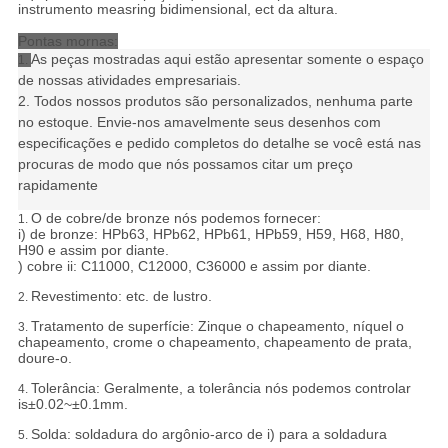
instrumento measring bidimensional, ect da altura.
Pontas mornas:
As peças mostradas aqui estão apresentar somente o espaço
1.
de nossas atividades empresariais.
2. Todos nossos produtos são personalizados, nenhuma parte
no estoque. Envie-nos amavelmente seus desenhos com
especificações e pedido completos do detalhe se você está nas
procuras de modo que nós possamos citar um preço
rapidamente
O de cobre/de bronze nós podemos fornecer:
1.
i) de bronze: HPb63, HPb62, HPb61, HPb59, H59, H68, H80,
H90 e assim por diante.
) cobre ii: C11000, C12000, C36000 e assim por diante.
Revestimento: etc. de lustro.
2.
Tratamento de superfície: Zinque o chapeamento, níquel o
3.
chapeamento, crome o chapeamento, chapeamento de prata,
doure-o.
Tolerância:
Geralmente, a tolerância nós podemos controlar
4.
is±0.02~±0.1mm.
Solda: soldadura do argônio-arco de i) para a soldadura
5.