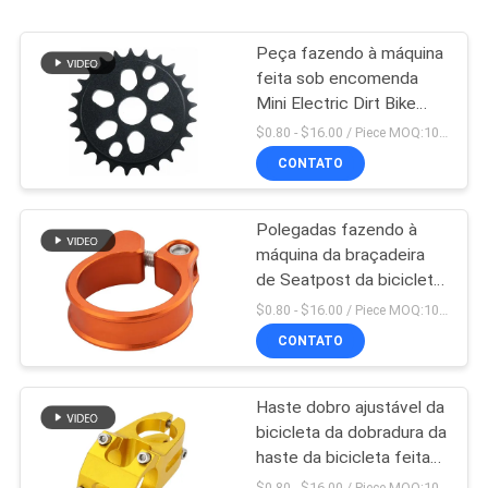
Peça fazendo à máquina
feita sob encomenda
Mini Electric Dirt Bike
Parts do Cnc do OEM
$0.80 - $16.00 / Piece MOQ:10 partes
CONTATO
Polegadas fazendo à
máquina da braçadeira
de Seatpost da bicicleta
5 x 4 das peças do CNC
$0.80 - $16.00 / Piece MOQ:10 partes
da precisão
CONTATO
Haste dobro ajustável da
bicicleta da dobradura da
haste da bicicleta feita
em China
$0.80 - $16.00 / Piece MOQ:10 partes