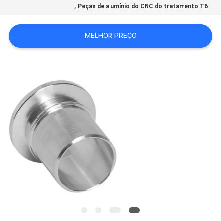
,
Peças de alumínio do CNC do tratamento T6
MAPA
DO
MELHOR PREÇO
SITE
POLÍTICA
DE
PRIVACIDADE