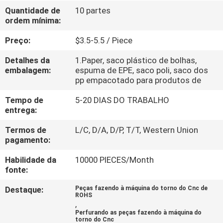
Quantidade de
10 partes
ordem mínima:
CONTROLE
DE
Preço:
$3.5-5.5 / Piece
QUALIDADE
Detalhes da
1.Paper, saco plástico de bolhas,
embalagem:
espuma de EPE, saco poli, saco dos
pp empacotado para produtos de
CONTACTE-
Tempo de
5-20 DIAS DO TRABALHO
NOS
entrega:
Termos de
L/C, D/A, D/P, T/T, Western Union
NOTÍCIAS
pagamento:
Habilidade da
10000 PIECES/Month
SOLICITE
fonte:
UM
Destaque:
Peças fazendo à máquina do torno do Cnc de
ROHS
ORÇAMENTO
,
Perfurando as peças fazendo à máquina do
torno do Cnc