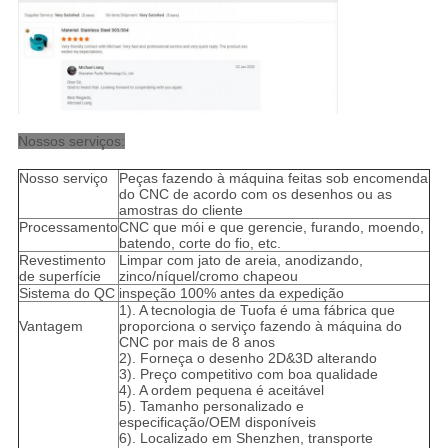
Nossos serviços:
Nosso serviço
Peças fazendo à máquina feitas sob encomenda
do CNC de acordo com os desenhos ou as
amostras do cliente
Processamento
CNC que mói e que gerencie, furando, moendo,
batendo, corte do fio, etc.
Revestimento
Limpar com jato de areia, anodizando,
de superfície
zinco/níquel/cromo chapeou
Sistema do QC
inspeção 100% antes da expedição
1). A tecnologia de Tuofa é uma fábrica que
Vantagem
proporciona o serviço fazendo à máquina do
CNC por mais de 8 anos
2). Forneça o desenho 2D&3D alterando
3). Preço competitivo com boa qualidade
4). A ordem pequena é aceitável
5). Tamanho personalizado e
especificação/OEM disponíveis
6). Localizado em Shenzhen, transporte