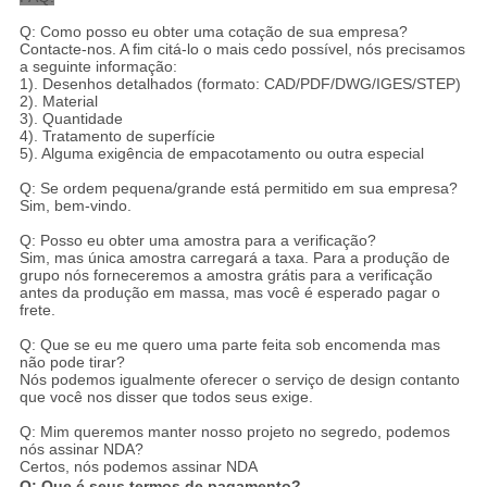
Q: Como posso eu obter uma cotação de sua empresa?
Contacte-nos. A fim citá-lo o mais cedo possível, nós precisamos
a seguinte informação:
1). Desenhos detalhados (formato: CAD/PDF/DWG/IGES/STEP)
2). Material
3). Quantidade
4). Tratamento de superfície
5). Alguma exigência de empacotamento ou outra especial
Q: Se ordem pequena/grande está permitido em sua empresa?
Sim, bem-vindo.
Q: Posso eu obter uma amostra para a verificação?
Sim, mas única amostra carregará a taxa. Para a produção de
grupo nós forneceremos a amostra grátis para a verificação
antes da produção em massa, mas você é esperado pagar o
frete.
Q: Que se eu me quero uma parte feita sob encomenda mas
não pode tirar?
Nós podemos igualmente oferecer o serviço de design contanto
que você nos disser que todos seus exige.
Q: Mim queremos manter nosso projeto no segredo, podemos
nós assinar NDA?
Certos, nós podemos assinar NDA
Q: Que é seus termos de pagamento?