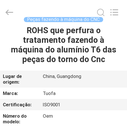
2026
Shenzhen
Tuofa
Technology
Co.,
Peças fazendo à máquina do CNC
Ltd..
All
ROHS que perfura o
PARA
Rights
Reserved.
tratamento fazendo à
CASA
máquina do alumínio T6 das
PRODUTOS
peças do torno do Cnc
SOBRE
Lugar de
China, Guangdong
origem:
NÓS
Marca:
Tuofa
VISITA
Certificação:
ISO9001
À
Número do
Oem
FÁBRICA
modelo: