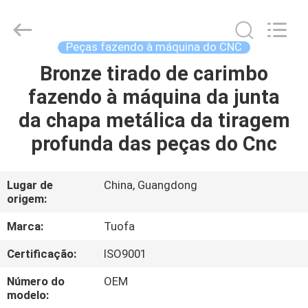
2026
Shenzhen
Tuofa
Technology
Co.,
Peças fazendo à máquina do CNC
Ltd..
All
Bronze tirado de carimbo
PARA
Rights
Reserved.
fazendo à máquina da junta
CASA
da chapa metálica da tiragem
PRODUTOS
profunda das peças do Cnc
SOBRE
Lugar de
China, Guangdong
origem:
NÓS
Marca:
Tuofa
VISITA
Certificação:
ISO9001
À
Número do
OEM
FÁBRICA
modelo: