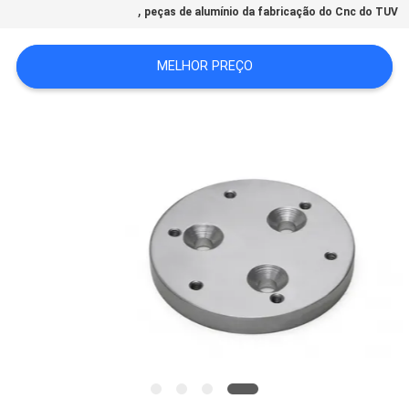
,
peças de alumínio da fabricação do Cnc do TUV
MAPA
DO
MELHOR PREÇO
SITE
POLÍTICA
DE
PRIVACIDADE