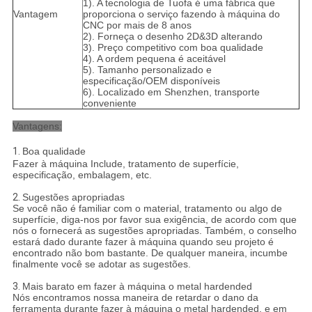
1). A tecnologia de Tuofa é uma fábrica que
Vantagem
proporciona o serviço fazendo à máquina do
CNC por mais de 8 anos
2). Forneça o desenho 2D&3D alterando
3). Preço competitivo com boa qualidade
4). A ordem pequena é aceitável
5). Tamanho personalizado e
especificação/OEM disponíveis
6). Localizado em Shenzhen, transporte
conveniente
Vantagens:
1.
Boa qualidade
Fazer à máquina Include, tratamento de superfície,
especificação, embalagem, etc.
2.
Sugestões apropriadas
Se você não é familiar com o material, tratamento ou algo de
superfície, diga-nos por favor sua exigência, de acordo com que
nós o fornecerá as sugestões apropriadas. Também, o conselho
estará dado durante fazer à máquina quando seu projeto é
encontrado não bom bastante. De qualquer maneira, incumbe
finalmente você se adotar as sugestões.
3.
Mais barato em fazer à máquina o metal hardended
Nós encontramos nossa maneira de retardar o dano da
ferramenta durante fazer à máquina o metal hardended, e em