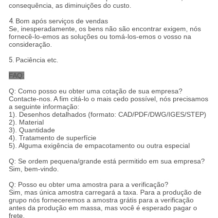
consequência, as diminuições do custo.
4.
Bom após serviços de vendas
Se, inesperadamente, os bens não são encontrar exigem, nós
fornecê-lo-emos as soluções ou tomá-los-emos o vosso na
consideração.
5.
Paciência etc.
FAQ:
Q: Como posso eu obter uma cotação de sua empresa?
Contacte-nos. A fim citá-lo o mais cedo possível, nós precisamos
a seguinte informação:
1). Desenhos detalhados (formato: CAD/PDF/DWG/IGES/STEP)
2). Material
3). Quantidade
4). Tratamento de superfície
5). Alguma exigência de empacotamento ou outra especial
Q: Se ordem pequena/grande está permitido em sua empresa?
Sim, bem-vindo.
Q: Posso eu obter uma amostra para a verificação?
Sim, mas única amostra carregará a taxa. Para a produção de
grupo nós forneceremos a amostra grátis para a verificação
antes da produção em massa, mas você é esperado pagar o
frete.