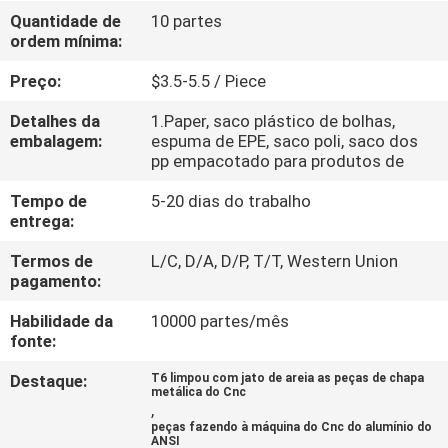
Quantidade de
10 partes
ordem mínima:
CONTROLE
DE
Preço:
$3.5-5.5 / Piece
QUALIDADE
Detalhes da
1.Paper, saco plástico de bolhas,
embalagem:
espuma de EPE, saco poli, saco dos
pp empacotado para produtos de
CONTACTE-
Tempo de
5-20 dias do trabalho
NOS
entrega:
Termos de
L/C, D/A, D/P, T/T, Western Union
NOTÍCIAS
pagamento:
Habilidade da
10000 partes/mês
SOLICITE
fonte:
UM
Destaque:
T6 limpou com jato de areia as peças de chapa
metálica do Cnc
ORÇAMENTO
,
peças fazendo à máquina do Cnc do alumínio do
ANSI