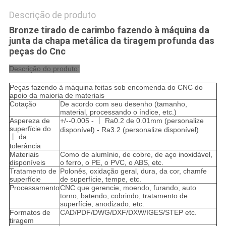
Descrição de produto
Bronze tirado de carimbo fazendo à máquina da
junta da chapa metálica da tiragem profunda das
peças do Cnc
Descrição do produto:
Peças fazendo à máquina feitas sob encomenda do CNC do
apoio da maioria de materiais
Cotação
De acordo com seu desenho (tamanho,
material, processando o índice, etc.)
Aspereza de
+/--0.005 - 丨 Ra0.2 de 0.01mm (personalize
superfície do
disponível) - Ra3.2 (personalize disponível)
丨 da
tolerância
Materiais
Como de alumínio, de cobre, de aço inoxidável,
disponíveis
o ferro, o PE, o PVC, o ABS, etc.
Tratamento de
Polonês, oxidação geral, dura, da cor, chamfe
superfície
de superfície, tempe, etc.
Processamento
CNC que gerencie, moendo, furando, auto
torno, batendo, cobrindo, tratamento de
superfície, anodizado, etc.
Formatos de
CAD/PDF/DWG/DXF/DXW/IGES/STEP etc.
tiragem