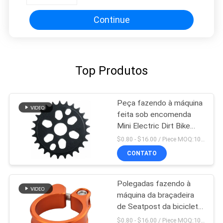
peças do Cnc
Continue
Top Produtos
Peça fazendo à máquina
feita sob encomenda
Mini Electric Dirt Bike
Parts do Cnc do OEM
$0.80 - $16.00 / Piece MOQ:10 partes
CONTATO
Polegadas fazendo à
máquina da braçadeira
de Seatpost da bicicleta
5 x 4 das peças do CNC
$0.80 - $16.00 / Piece MOQ:10 partes