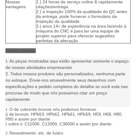
Nossas
1.) 24 horas de serviço online & rapidamente
vantagens
citações/entrega.
2.) a inspeção 100% da qualidade do QC antes
da entrega, pode fornecer o formulário da
inspeção da qualidade.
3.) anos 14+ de experiência na área fazendo à
máquina do CNC e para ter uma equipe de
projeto superior para oferecer sugestões
perfeitas da alteração.
Pontas mornas:
As peças mostradas aqui estão apresentar somente o espaço
1.
de nossas atividades empresariais.
2. Todos nossos produtos são personalizados, nenhuma parte
no estoque. Envie-nos amavelmente seus desenhos com
especificações e pedido completos do detalhe se você está nas
procuras de modo que nós possamos citar um preço
rapidamente
O de cobre/de bronze nós podemos fornecer:
1.
i) de bronze: HPb63, HPb62, HPb61, HPb59, H59, H68, H80,
H90 e assim por diante.
) cobre ii: C11000, C12000, C36000 e assim por diante.
Revestimento: etc. de lustro.
2.