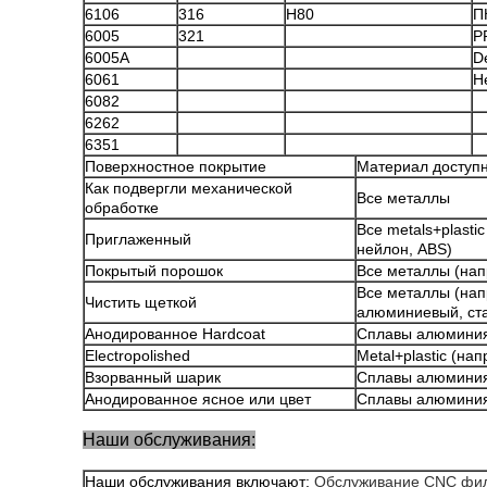
6106
316
H80
П
6005
321
P
6005A
De
6061
Н
6082
6262
6351
Поверхностное покрытие
Материал доступ
Как подвергли механической
Все металлы
обработке
Все metals+plasti
Приглаженный
нейлон, ABS)
Покрытый порошок
Все металлы (на
Все металлы (на
Чистить щеткой
алюминиевый, ст
Анодированное Hardcoat
Сплавы алюминия
Electropolished
Metal+plastic (н
Взорванный шарик
Сплавы алюминия
Анодированное ясное или цвет
Сплавы алюминия
Наши обслуживания:
Наши обслуживания включают:
Обслуживание CNC фи