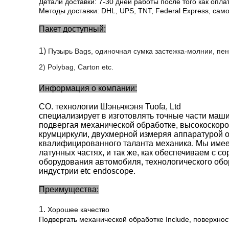
Детали доставки: 7-30 дней работы после того как опла
Методы доставки: DHL, UPS, TNT, Federal Express, сам
Пакет доступный:
1)
Пузырь
B
ags, одиночная сумка застежка-молнии, пе
2) Polybag,
C
arton etc
.
Информация о компании:
CO. технологии Шэньчжэня Tuofa, Ltd
специализирует в изготовлять точные части ма
подвергая механической обработке, высокоскоро
крумциркули, двухмерной измеряя аппаратурой ос
квалифицированного таланта механика. Мы имее
латунных частях, и так же, как обеспечиваем с
оборудования автомобиля, технологического обо
индустрии etc endoscope.
Преимущества:
1.
Хорошее качество
Подвергать механической обработке Include, поверхнос