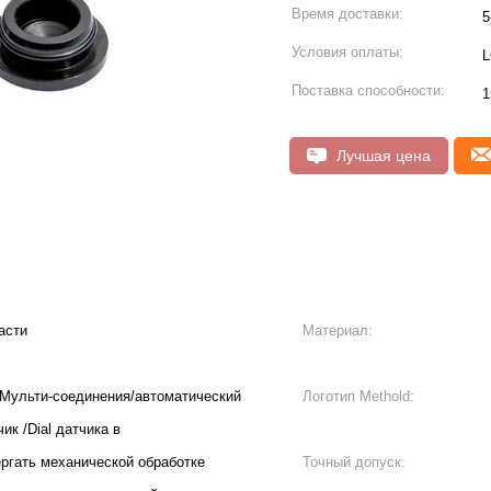
Время доставки:
5
Условия оплаты:
L
Поставка способности:
1
Лучшая цена
асти
Материал:
 Мульти-соединения/автоматический
Логотип Methold:
ик /Dial датчика в
ргать механической обработке
Точный допуск: