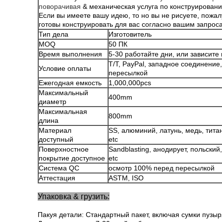
поворачивая
& механическая услуга по конструирован
Если вы имеете вашу идею, то но вы не рисуете, пожа
готовы конструировать для вас согласно вашим запрос
Тип дела
Изготовитель
MOQ
50 ПК
Время выполнения
5-30 работайте дни, или зависите
T/T, PayPal, западное соединение
Условие оплаты
пересылкой
Ежегодная емкость
1,000,000pcs
Максимальный
400mm
диаметр
Максимальная
800mm
длина
Материал
SS, алюминий, латунь, медь, титан
доступный
etc
Поверхностное
Sandblasting, анодирует, польский
покрытие доступное
etc
Система QC
осмотр 100% перед пересылкой
Аттестация
ASTM, ISO
Упаковка & грузить:
Пакуя детали: Стандартный пакет, включая сумки пузыря