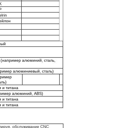
К
P
lrin
ейлон
ный
c (например алюминий, сталь,
пример алюминиевый, сталь)
пример
аль)
 и титана
апример алюминий, ABS)
 и титана
 и титана
лируя
,
обслуживание CNC