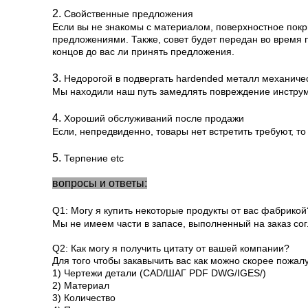
2.
Свойственные предложения
Если вы не знакомы с материалом, поверхностное покр
предложениями. Также, совет будет передан во время п
концов до вас ли принять предложения.
3.
Недорогой в подвергать hardended металл механиче
Мы находили наш путь замедлять повреждение инструме
4.
Хороший обслуживаний после продажи
Если, непредвиденно, товары нет встретить требуют, 
5.
Терпение etc
вопросы и ответы:
Q1: Могу я купить некоторые продукты от вас фабрикой
Мы не имеем части в запасе, выполненный на заказ сог
Q2: Как могу я получить цитату от вашей компании?
Для того чтобы закавычить вас как можно скорее пож
1) Чертежи детали (CAD/ШАГ PDF DWG/IGES/)
2) Материал
3) Количество