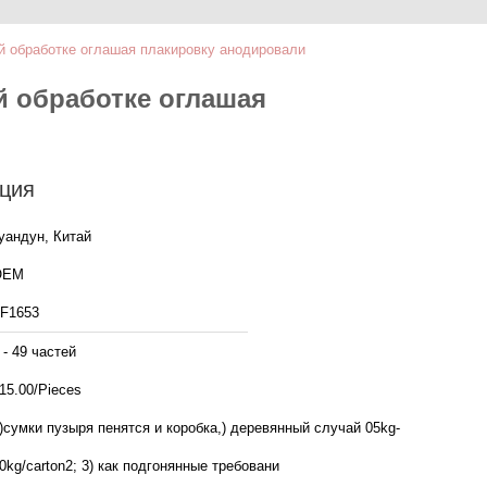
й обработке оглашая плакировку анодировали
й обработке оглашая
ция
уандун, Китай
OEM
F1653
 - 49 частей
15.00/Pieces
)сумки пузыря пенятся и коробка,) деревянный случай 05kg-
0kg/carton2; 3) как подгонянные требовани