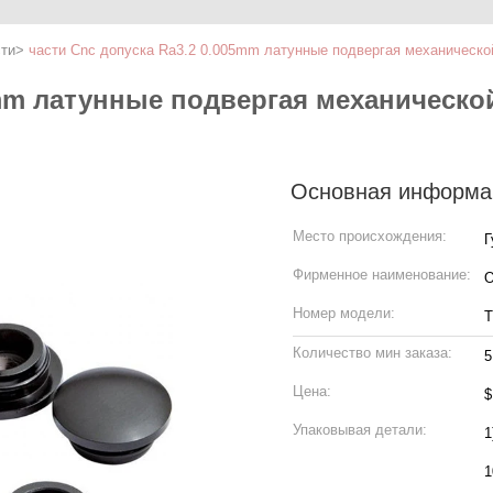
ти
>
части Cnc допуска Ra3.2 0.005mm латунные подвергая механическо
5mm латунные подвергая механическо
Основная информа
Место происхождения:
Г
Фирменное наименование:
Номер модели:
T
Количество мин заказа:
5
Цена:
$
Упаковывая детали:
1
1