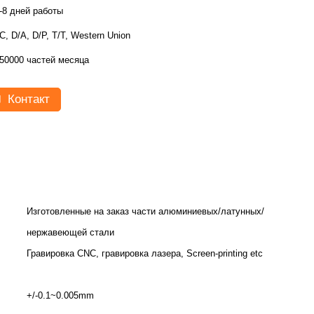
-8 дней работы
C, D/A, D/P, T/T, Western Union
50000 частей месяца
Контакт
Изготовленные на заказ части алюминиевых/латунных/
нержавеющей стали
Гравировка CNC, гравировка лазера, Screen-printing etc
+/-0.1~0.005mm