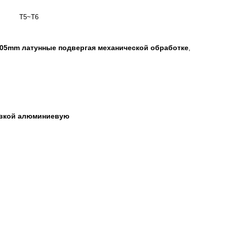
T5~T6
.005mm латунные подвергая механической обработке
,
ровкой алюминиевую