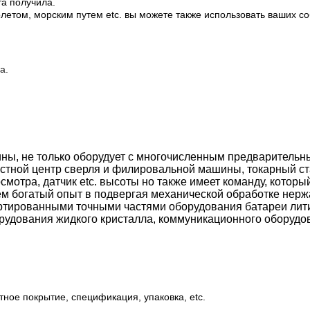
та получила.
олетом, морским путем etc. вы можете также использовать ваших с
на
.
шины, не только оборудует с многочисленным предварител
стной центр сверля и филировальной машины, токарный ст
мотра, датчик etc. высоты но также имеет команду, которы
м богатый опыт в подвергая механической обработке нерж
 сортированными точными частями оборудования батареи лит
рудования жидкого кристалла, коммуникационного оборудов
тное покрытие, спецификация, упаковка, etc.