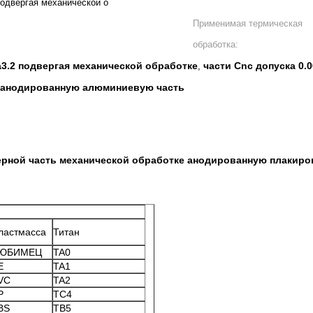
подвергая механической о
Применимая термическая
обработка:
a3.2 подвергая механической обработке
части Cnc допуска 0
,
анодированную алюминиевую часть
черной часть механической обработке анодированную плаки
ластмасса
Титан
ЮБИМЕЦ
TA0
E
TA1
VC
TA2
P
TC4
BS
TB5