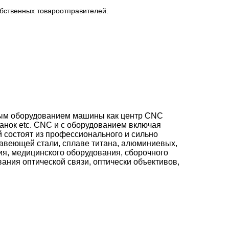
обственных товароотправителей.
ьным оборудованием машины как центр CNC
анок etc. CNC и с оборудованием включая
й состоят из профессионального и сильно
авеющей стали, сплаве титана, алюминиевых,
ия, медицинского оборудования, сборочного
ания оптической связи, оптически объективов,