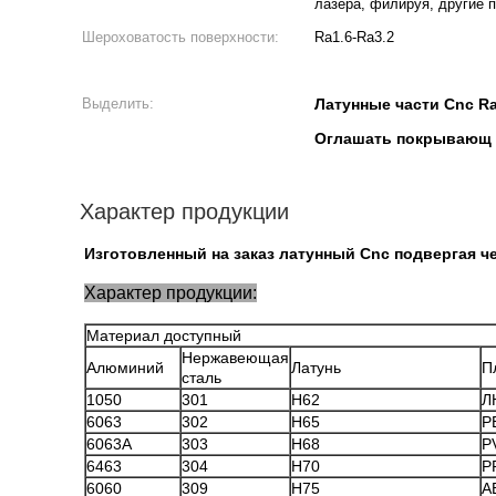
лазера, филируя, другие 
Шероховатость поверхности:
Ra1.6-Ra3.2
Выделить:
Латунные части Cnc R
Оглашать покрывающ 
Характер продукции
Изготовленный на заказ латунный Cnc подвергая 
Характер продукции:
Материал доступный
Нержавеющая
Алюминий
Латунь
П
сталь
1050
301
H62
Л
6063
302
H65
P
6063A
303
H68
P
6463
304
H70
P
6060
309
H75
A