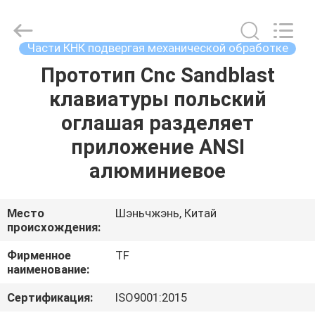
2026
Shenzhen
Tuofa
Technology
Co.,
Части КНК подвергая механической обработке
Ltd..
All
Rights
Прототип Cnc Sandblast
ДОМОЙ
Reserved.
клавиатуры польский
ПРОДУКТЫ
оглашая разделяет
приложение ANSI
О
алюминиевое
НАС
Место
Шэньчжэнь, Китай
происхождения:
ЭКСКУРСИЯ
ПО
Фирменное
TF
наименование:
ЗАВОДУ
Сертификация:
ISO9001:2015