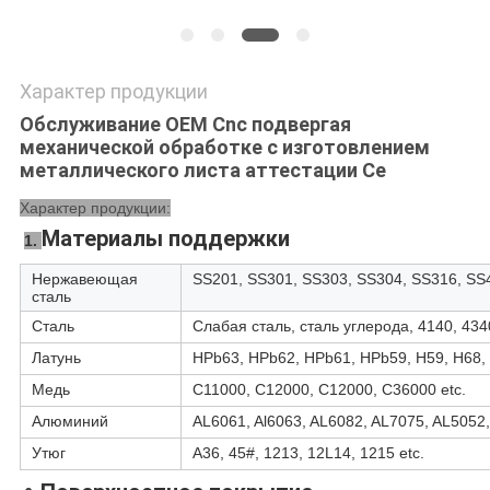
Характер продукции
Обслуживание OEM Cnc подвергая
механической обработке с изготовлением
металлического листа аттестации Ce
Характер продукции:
Материалы поддержки
1. 
Нержавеющая
SS201, SS301, SS303, SS304, SS316, SS4
сталь
Сталь
Слабая сталь, сталь углерода, 4140, 434
Латунь
HPb63, HPb62, HPb61, HPb59, H59, H68, 
Медь
C11000, C12000, C12000, C36000 etc.
Алюминий
AL6061, Al6063, AL6082, AL7075, AL5052,
Утюг
A36, 45#, 1213, 12L14, 1215 etc.