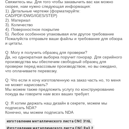
Свяжитесь мы. Для того чтобы закавычить вас как можно
скорее, нам нужно следующая информация:
1). Детальные чертежи (форматируйте:
CAD/PDF/DWG/IGES/STEP)
2). Материал
3). Количество
4). Поверхностное покрытие
5). Любое особенное упаковывая или другое требование
Пожалуйста отправьте ваши файлы и требование для обзора
и цитаты.
Q: Могу я получить образец для проверки?
Да, но однократная выборка поручит гонорар. Для серийного
производства мы обеспечим свободный образец для
проверки перед массовым производством, но вы ожидано,
что оплачиваете перевозку.
Q: Что если я хочу изготовленную на заказ часть но, то меня
не может нарисовать?
Мы можем также предложить услугу по конструированию
покуда вы говорите нам всех ваших требует.
Q: Я хотим держать наш дизайн в секрете, можем мы
подписать NDA?
Конечно, мы можем подписать NDA
изготовление металлического листа CNC 316L
Изготовление металлического листа CNC Ra3.2