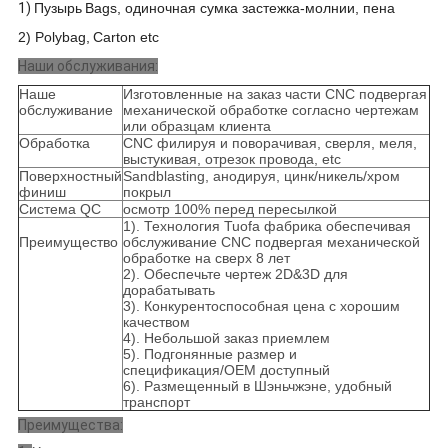
1)
Пузырь
B
ags, одиночная сумка застежка-молнии, пена
2) Polybag,
C
arton etc
Наши обслуживания:
Наше
Изготовленные на заказ части CNC подвергая
обслуживание
механической обработке согласно чертежам
или образцам клиента
Обработка
CNC филируя и поворачивая, сверля, меля,
выстукивая, отрезок провода, etc
Поверхностный
Sandblasting, анодируя, цинк/никель/хром
финиш
покрыл
Система QC
осмотр 100% перед пересылкой
1). Технология Tuofa фабрика обеспечивая
Преимущество
обслуживание CNC подвергая механической
обработке на сверх 8 лет
2). Обеспечьте чертеж 2D&3D для
дорабатывать
3). Конкурентоспособная цена с хорошим
качеством
4). Небольшой заказ приемлем
5). Подгонянные размер и
спецификация/OEM доступный
6). Размещенный в Шэньчжэне, удобный
транспорт
Преимущества: