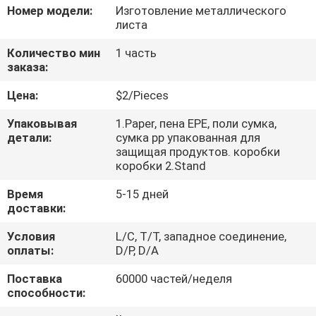
КОНТРОЛЬ
Номер модели:
Изготовление металлического
листа
КАЧЕСТВА
Количество мин
1 часть
заказа:
СВЯЖИТЕСЬ
Цена:
$2/Pieces
С
НАМИ
Упаковывая
1.Paper, пена EPE, поли сумка,
детали:
сумка pp упакованная для
защищая продуктов. коробки
коробки 2.Stand
НОВОСТИ
Время
5-15 дней
доставки:
ЗАПРОСИТЕ
Условия
L/C, T/T, западное соединение,
ЦИТАТУ
оплаты:
D/P, D/A
Поставка
60000 частей/неделя
КАРТА
способности:
САЙТА