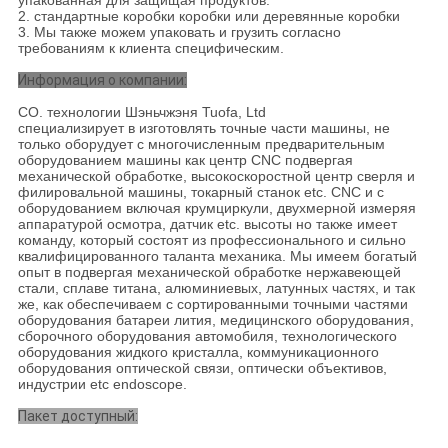
упакованная для защищая продуктов.
2. стандартные коробки коробки или деревянные коробки
3. Мы также можем упаковать и грузить согласно
требованиям к клиента специфическим.
Информация о компании:
CO. технологии Шэньчжэня Tuofa, Ltd
специализирует в изготовлять точные части машины, не
только оборудует с многочисленным предварительным
оборудованием машины как центр CNC подвергая
механической обработке, высокоскоростной центр сверля и
филировальной машины, токарный станок etc. CNC и с
оборудованием включая крумциркули, двухмерной измеряя
аппаратурой осмотра, датчик etc. высоты но также имеет
команду, который состоят из профессионального и сильно
квалифицированного таланта механика. Мы имеем богатый
опыт в подвергая механической обработке нержавеющей
стали, сплаве титана, алюминиевых, латунных частях, и так
же, как обеспечиваем с сортированными точными частями
оборудования батареи лития, медицинского оборудования,
сборочного оборудования автомобиля, технологического
оборудования жидкого кристалла, коммуникационного
оборудования оптической связи, оптически объективов,
индустрии etc endoscope.
Пакет доступный: