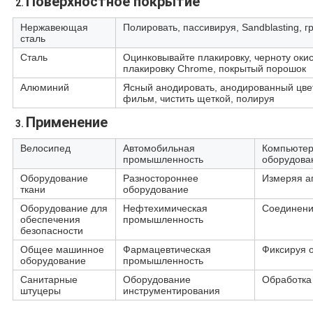
Поверхностное покрытие
2. 
Нержавеющая
Полировать, пассивируя, Sandblasting, г
сталь
Сталь
Оцинковывайте плакировку, черноту оки
плакировку Chrome, покрытый порошок
Алюминий
Ясный анодировать, анодированный цвет
фильм, чистить щеткой, полируя
Применение
3. 
Велосипед
Автомобильная
Компьюте
промышленность
оборудова
Оборудование
Разностороннее
Измеряя а
ткани
оборудование
Оборудование для
Нефтехимическая
Соединени
обеспечения
промышленность
безопасности
Общее машинное
Фармацевтическая
Фиксируя 
оборудование
промышленность
Санитарные
Оборудование
Обработка
штуцеры
инструментирования