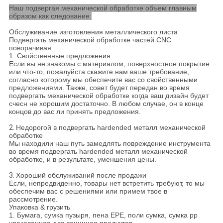
Наш подвергая механической обработке объем главным
образом как следование:
Обслуживание изготовления металлического листа
Подвергать механической обработке частей CNC
поворачивая
1. Свойственные предложения
Если вы не знакомы с материалом, поверхностное покрытие
или что-то, пожалуйста скажите нам ваше требование,
согласно которому мы обеспечите вас со свойственными
предложениями. Также, совет будет передан во время
подвергать механической обработке когда ваш дизайн будет
счесн не хорошим достаточно. В любом случае, он в конце
концов до вас ли принять предложения.
2.
Недорогой в подвергать hardended металл механической
обработке
Мы находили наш путь замедлять повреждение инструмента
во время подвергать hardended металл механической
обработке, и в результате, уменшения цены.
3.
Хороший обслуживаний после продажи
Если, непредвиденно, товары нет встретить требуют, то мы
обеспечим вас с решениями или примем твое в
рассмотрение.
Упаковка & грузить
1. Бумага, сумка пузыря, пена EPE, поли сумка, сумка pp