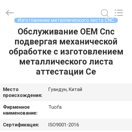
2026
Shenzhen
Tuofa
Technology
Co.,
Изготовление металлического листа CNC
Ltd..
All
Rights
Обслуживание OEM Cnc
ДОМОЙ
Reserved.
подвергая механической
ПРОДУКТЫ
обработке с изготовлением
металлического листа
О
аттестации Ce
НАС
Место
Гуандун, Китай
происхождения:
ЭКСКУРСИЯ
ПО
Фирменное
Tuofa
наименование:
ЗАВОДУ
Сертификация:
ISO9001-2016